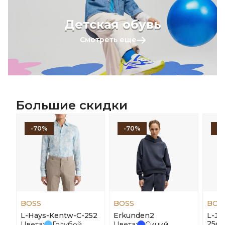
Детская обувь
Смотреть еще
Большие скидки
-70%
-70%
-
BOSS
BOSS
BOS
L-Hays-Kentw-C-252
Erkunden2
L-Jo
254
Цвета:
Голубой
Цвета:
Синий