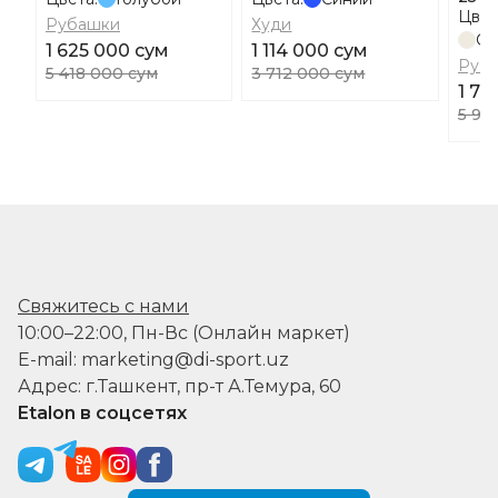
Цвет
Рубашки
Худи
Св
1 625 000 сум
1 114 000 сум
Руб
5 418 000 сум
3 712 000 сум
1 77
5 90
Свяжитесь с нами
10:00–22:00, Пн-Вс (Онлайн маркет)
E-mail: marketing@di-sport.uz
Адрес: г.Ташкент, пр-т А.Темура, 60
Etalon в соцсетях