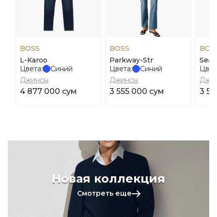
BOSS
BOSS
BOS
L-Karoo
Parkway-Str
Seas
Цвета:
Синий
Цвета:
Синий
Цвет
Джинсы
Джинсы
Джи
4 877 000 сум
3 555 000 сум
3 58
Новая коллекция
Смотреть еще