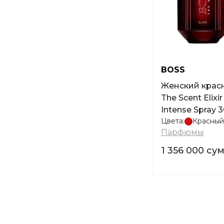
BOSS
Женский крас
The Scent Elixi
Intense Spray 
Цвета:
Красный
Парфюмы
1 356 000 су