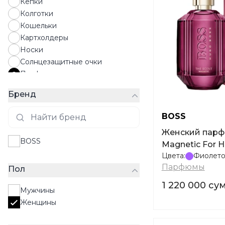
Кепки
Колготки
Кошельки
Картхолдеры
Носки
Солнцезащитные очки
Парфюмы
Перчатки
Бренд
Платки
Ремни
BOSS
Рюкзаки
Женский парфюм BOSS The Scent
Сумки
BOSS
Magnetic For 
Чулки
Цвета:
Фиолет
Шапки
Парфюмы
Пол
Шарфы
Шляпы
1 220 000 су
Мужчины
Женщины