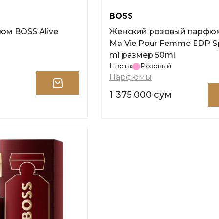
BOSS
Женский розовый парфю
Ma Vie Pour Femme EDP Sp
ml размер 50ml
Цвета:
Розовый
Парфюмы
м
1 375 000 сум