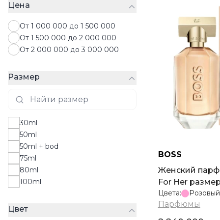
Цена
От 1 000 000 до 1 500 000
От 1 500 000 до 2 000 000
От 2 000 000 до 3 000 000
Размер
30ml
50ml
50ml + bod
BOSS
75ml
80ml
Женский парфюм BOSS The Scent
100ml
For Her разме
Цвета:
Розовый
Парфюмы
Цвет