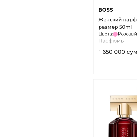
BOSS
Женский парфюм BOSS Alive
размер 50ml
Цвета:
Розовый
Парфюмы
1 650 000 су