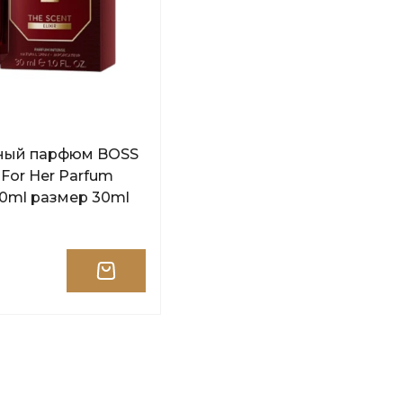
ный парфюм BOSS
r For Her Parfum
30ml размер 30ml
м