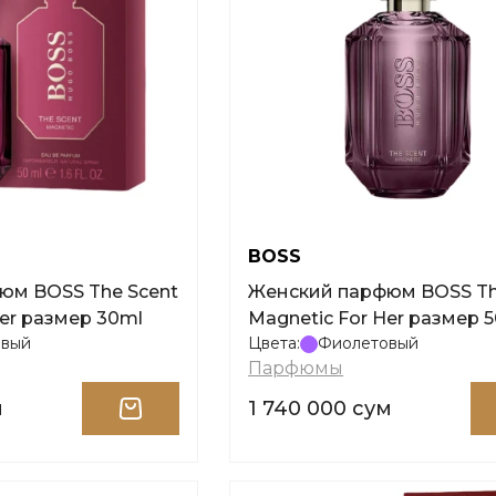
BOSS
Женский парфюм BOSS The Scent
Her размер 30ml
Magnetic For Her размер 
овый
Цвета:
Фиолетовый
Парфюмы
м
1 740 000 сум