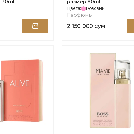
р 30ml
размер 80ml
Цвета:
Розовый
Парфюмы
2 150 000 сум