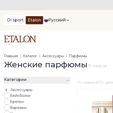
DI sport
Etalon
Русский
Главная
Каталог
Аксессуары
Парфюмы
Женские парфюмы
13 товаров
Категории
По новизне
По цен
Аксессуары
Бейсболки
Брелки
Варежки