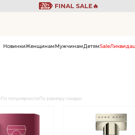
FINAL SALE🔥
Новинки
Женщинам
Мужчинам
Детям
Sale
Ликвида
е
По популярности
По размеру скидки