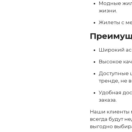
Модные жиле
жизни.
Жилеты с ме
Преимуще
Широкий асс
Высокое кач
Доступные ц
тренде, не 
Удобная дос
заказа.
Наши клиенты м
всегда будут н
выгодно выбира