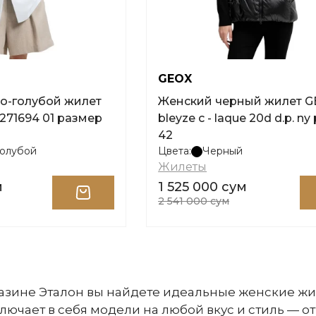
GEOX
о-голубой жилет
Женский черный жилет 
10271694 01 размер
bleyze c - laque 20d d.p. n
42
голубой
Цвета:
Черный
Жилеты
м
1 525 000 сум
2 541 000 сум
азине Эталон вы найдете идеальные женские жи
лючает в себя модели на любой вкус и стиль — о