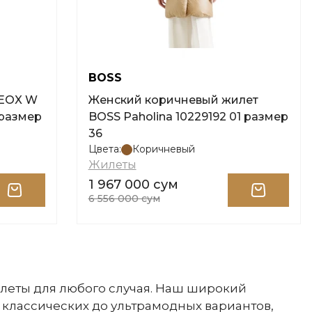
BOSS
GEOX W
Женский коричневый жилет
y размер
BOSS Paholina 10229192 01 размер
36
Цвета:
Коричневый
Жилеты
1 967 000 сум
6 556 000 сум
леты для любого случая. Наш широкий
т классических до ультрамодных вариантов,