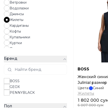
Ветровки
Водолазки
Джинсы
Жилеты
Кардиганы
Кофты
Купальники
Куртки
Лонгсливы
Майки
Бренд
Пальто
Пиджаки
BOSS
Пижамы
Женский сини
Платья
BOSS
Julinial размер
Плащи
GEOX
Цвета:
Синий
Поло
PENNYBLACK
Жилеты
Пуховики
1 802 000 су
Рубашки
6 007 000 сум
Пол
Свитера