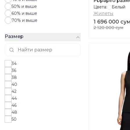
Pbpapiro разм
50% и выше
Цвета:
Белый
60% и выше
Жилеты
70% и выше
1 696 000 су
2 120 000 сум
Размер
34
36
38
40
42
44
46
48
50