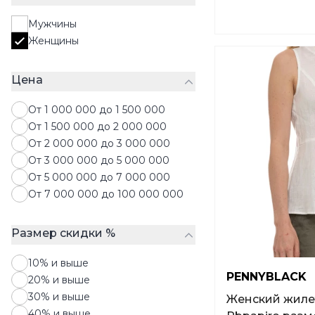
Свитшоты
Мужчины
Толстовки
Женщины
Топы
Футболки
Цена
Худи
Шорты
От 1 000 000 до 1 500 000
Юбки
От 1 500 000 до 2 000 000
От 2 000 000 до 3 000 000
От 3 000 000 до 5 000 000
От 5 000 000 до 7 000 000
От 7 000 000 до 100 000 000
Размер скидки %
10% и выше
PENNYBLACK
20% и выше
30% и выше
Женский жилет PENNYBLACK
40% и выше