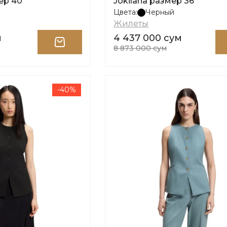
ер 40
Jokilana размер 36
Цвета:
Черный
Жилеты
м
4 437 000 сум
8 873 000 сум
-40%