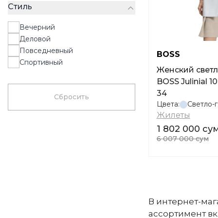
Стиль
Вечерний
Деловой
Повседневный
BOSS
Спортивный
Женский светл
BOSS Julinial 
34
Сбросить
Цвета:
Светло-
Жилеты
1 802 000 су
6 007 000 сум
В интернет-маг
ассортимент вк