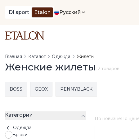
DI sport
Etalon
Русский
Главная
Каталог
Одежда
Жилеты
Женские жилеты
12 товаров
BOSS
GEOX
PENNYBLACK
Категории
По новизне
По цен
Одежда
Брюки