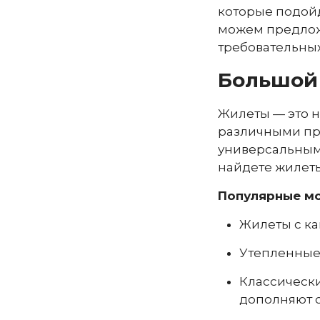
которые подойд
можем предлож
требовательных
Большой 
Жилеты — это н
различными пре
универсальным
найдете жилеты
Популярные мо
Жилеты с ка
Утепленные 
Классически
дополняют 