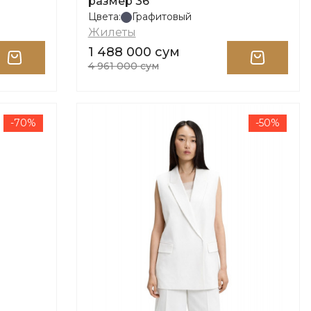
размер 36
Цвета:
Графитовый
Жилеты
1 488 000 сум
4 961 000 сум
-70%
-50%