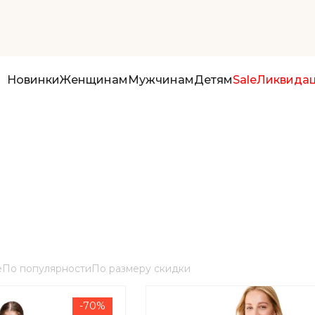
Новинки
Женщинам
Мужчинам
Детям
Sale
Ликвида
е
По популярности
По размеру скидки
-70%