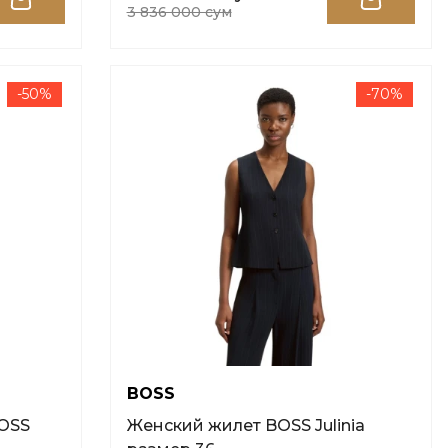
3 836 000 сум
-50%
-70%
BOSS
OSS
Женский жилет BOSS Julinia