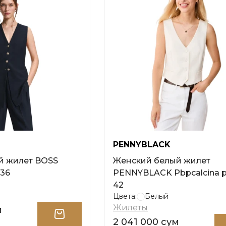
PENNYBLACK
й жилет BOSS
Женский белый жилет
 36
PENNYBLACK Pbpcalcina 
42
Цвета:
Белый
Жилеты
м
2 041 000 сум