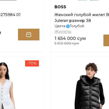
BOSS
0275984 01
Женский голубой жилет 
Juleran размер 38
Цвета:
Голубой
Жилеты
м
1 654 000 сум
5 512 000 сум
-70%