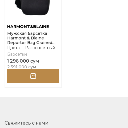
HARMONT&BLAINE
Мужская барсетка
Harmont & Blaine
Reporter Bag Grained
Pie de Poule
Цвета:
Разноцветный
Барсетки
1 296 000 сум
2 591 000 сум
Свяжитесь с нами