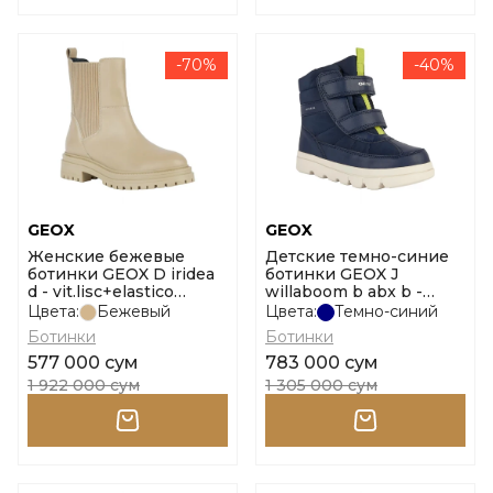
-70%
-40%
GEOX
GEOX
Женские бежевые
Детские темно-синие
ботинки GEOX D iridea
ботинки GEOX J
d - vit.lisc+elastico
willaboom b abx b -
размер 36
nylon+ge размер 31
Цвета:
Бежевый
Цвета:
Темно-синий
Ботинки
Ботинки
577 000 сум
783 000 сум
1 922 000 сум
1 305 000 сум