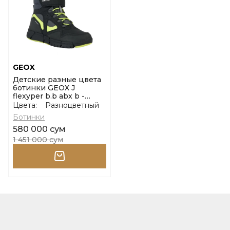
GEOX
Детские разные цвета
ботинки GEOX J
flexyper b.b abx b -
dbk+nyl размер 31
Цвета:
Разноцветный
Ботинки
580 000 сум
1 451 000 сум