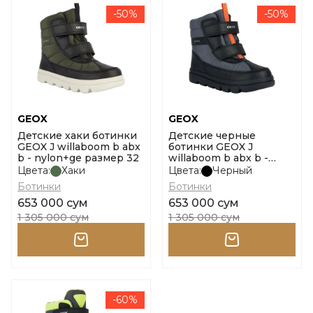
-50%
-50%
GEOX
GEOX
Детские хаки ботинки
Детские черные
GEOX J willaboom b abx
ботинки GEOX J
b - nylon+ge размер 32
willaboom b abx b -
nylon+ge размер 31
Цвета:
Хаки
Цвета:
Черный
Ботинки
Ботинки
653 000 сум
653 000 сум
1 305 000 сум
1 305 000 сум
-60%