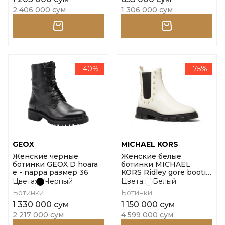
2 406 000 сум
1 306 000 сум
-40%
-75%
GEOX
MICHAEL KORS
Женские черные
Женские белые
ботинки GEOX D hoara
ботинки MICHAEL
e - nappa размер 36
KORS Ridley gore bootie
размер 9
Цвета:
Черный
Цвета:
Белый
Ботинки
Ботинки
1 330 000 сум
1 150 000 сум
2 217 000 сум
4 599 000 сум