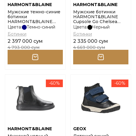
HARMONT&BLAINE
HARMONT&BLAINE
Мужские темно-синие
Мужские ботинки
ботинки
HARMONT&BLAINE
HARMONT&BLAINE
Cupsole Go Chelsea
Dress - casual lace-up
размер 45
Цвета:
Темно-синий
Цвета:
Черный
размер 39
Ботинки
Ботинки
2 397 000 сум
2 335 000 сум
4 793 000 сум
4 669 000 сум
-60%
-60%
HARMONT&BLAINE
GEOX