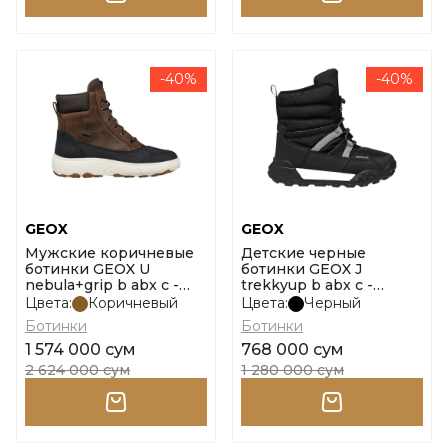
-40%
-40%
GEOX
GEOX
Мужские коричневые
Детские черные
ботинки GEOX U
ботинки GEOX J
nebula+grip b abx c -
trekkyup b abx c -
pel+si размер 41
nylon+dbk размер 32
Цвета:
Коричневый
Цвета:
Черный
Ботинки
Ботинки
1 574 000 сум
768 000 сум
2 624 000 сум
1 280 000 сум