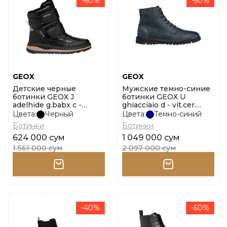
-60%
-50%
GEOX
GEOX
Детские черные
Мужские темно-синие
ботинки GEOX J
ботинки GEOX U
adelhide g.babx c -
ghiacciaio d - vit.cer.
ny+vi.si размер 30
размер 44
Цвета:
Черный
Цвета:
Темно-синий
Ботинки
Ботинки
624 000 сум
1 049 000 сум
1 561 000 сум
2 097 000 сум
-40%
-60%