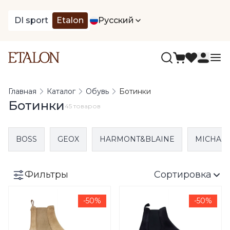
DI sport
Etalon
Русский
Главная
Каталог
Обувь
Ботинки
Ботинки
45 товаров
BOSS
GEOX
HARMONT&BLAINE
MICHAEL
Фильтры
Сортировка
-50%
-50%