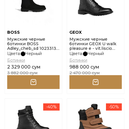
BOSS
GEOX
Мужские черные
Мужские черные
ботинки BOSS
ботинки GEOX U walk
Adley_cheb_sd 10233135
pleasure e - vit.liscio
01 размер 43
размер 45
Цвета:
Черный
Цвета:
Черный
Ботинки
Ботинки
2 329 000 сум
988 000 сум
3 882 000 сум
2 470 000 сум
-40%
-50%