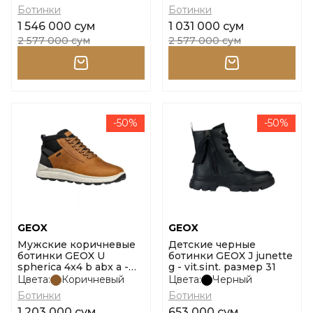
Ботинки
Ботинки
1 546 000 сум
1 031 000 сум
2 577 000 сум
2 577 000 сум
-50%
-50%
GEOX
GEOX
Мужские коричневые
Детские черные
ботинки GEOX U
ботинки GEOX J junette
spherica 4x4 b abx a -
g - vit.sint. размер 31
pe+te размер 44
Цвета:
Коричневый
Цвета:
Черный
Ботинки
Ботинки
1 203 000 сум
653 000 сум