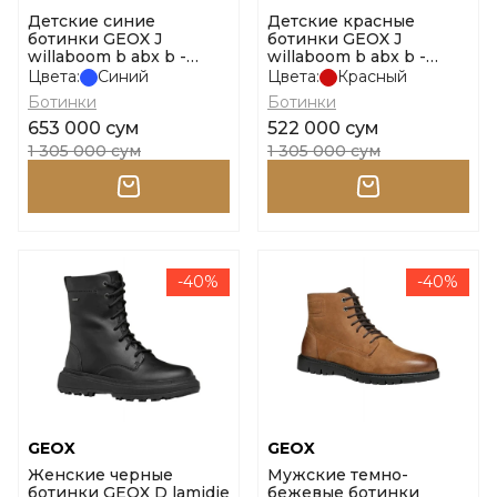
Детские синие
Детские красные
ботинки GEOX J
ботинки GEOX J
willaboom b abx b -
willaboom b abx b -
nylon+ge размер 31
nylon+ge размер 34
Цвета:
Синий
Цвета:
Красный
Ботинки
Ботинки
653 000 сум
522 000 сум
1 305 000 сум
1 305 000 сум
-40%
-40%
GEOX
GEOX
Женские черные
Мужские темно-
ботинки GEOX D lamidie
бежевые ботинки