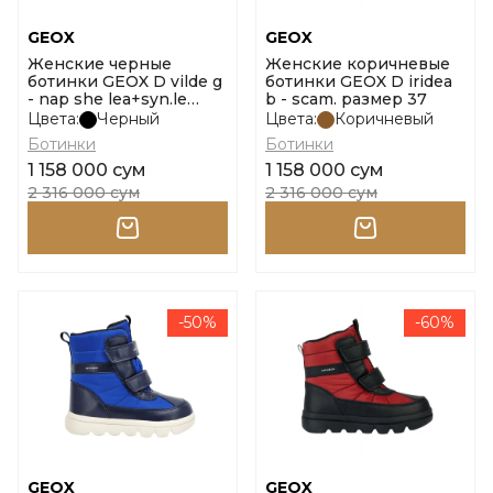
GEOX
GEOX
Женские черные
Женские коричневые
ботинки GEOX D vilde g
ботинки GEOX D iridea
- nap she lea+syn.le
b - scam. размер 37
размер 36
Цвета:
Черный
Цвета:
Коричневый
Ботинки
Ботинки
1 158 000 сум
1 158 000 сум
2 316 000 сум
2 316 000 сум
-50%
-60%
GEOX
GEOX