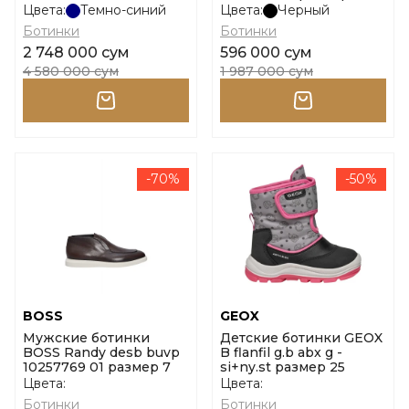
10262618 01 размер 41
Цвета:
Темно-синий
Цвета:
Черный
Ботинки
Ботинки
2 748 000 сум
596 000 сум
4 580 000 сум
1 987 000 сум
-70%
-50%
BOSS
GEOX
Мужские ботинки
Детские ботинки GEOX
BOSS Randy desb buvp
B flanfil g.b abx g -
10257769 01 размер 7
si+ny.st размер 25
Цвета:
Цвета:
Ботинки
Ботинки