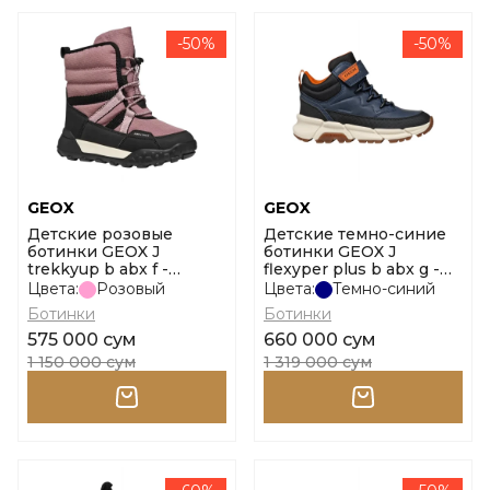
-50%
-50%
GEOX
GEOX
Детские розовые
Детские темно-синие
ботинки GEOX J
ботинки GEOX J
trekkyup b abx f -
flexyper plus b abx g -
nylon+dbk размер 31
sy+ny размер 28
Цвета:
Розовый
Цвета:
Темно-синий
Ботинки
Ботинки
575 000 сум
660 000 сум
1 150 000 сум
1 319 000 сум