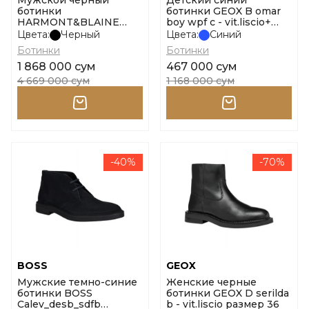
Мужской черный
Детский синий
ботинки
ботинки GEOX B omar
HARMONT&BLAINE
boy wpf c - vit.liscio+
Cupsole - go chelsea
размер 24
Цвета:
Черный
Цвета:
Синий
размер 44
Ботинки
Ботинки
1 868 000 сум
467 000 сум
4 669 000 сум
1 168 000 сум
-40%
-70%
BOSS
GEOX
Мужские темно-синие
Женские черные
ботинки BOSS
ботинки GEOX D serilda
Calev_desb_sdfb
b - vit.liscio размер 36