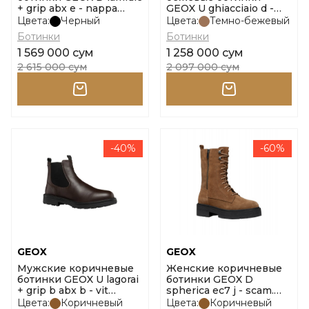
+ grip abx e - nappa
GEOX U ghiacciaio d -
размер 40
vit.cer. размер 44
Цвета:
Черный
Цвета:
Темно-бежевый
Ботинки
Ботинки
1 569 000 сум
1 258 000 сум
2 615 000 сум
2 097 000 сум
-40%
-60%
GEOX
GEOX
Мужские коричневые
Женские коричневые
ботинки GEOX U lagorai
ботинки GEOX D
+ grip b abx b - vit
spherica ec7 j - scam.
размер 41
размер 37
Цвета:
Коричневый
Цвета:
Коричневый