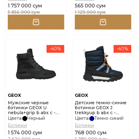
1 757 000 сум
565 000 сум
5 856 000 сум
1 129 000 сум
-40%
-40%
GEOX
GEOX
Мужские черные
Детские темно-синие
ботинки GEOX U
ботинки GEOX J
nebula+grip b abx c -
trekkyup b abx c -
pel+si размер 43
nylon+dbk размер 34
Цвета:
Черный
Цвета:
Темно-синий
Ботинки
Ботинки
1 574 000 сум
768 000 сум