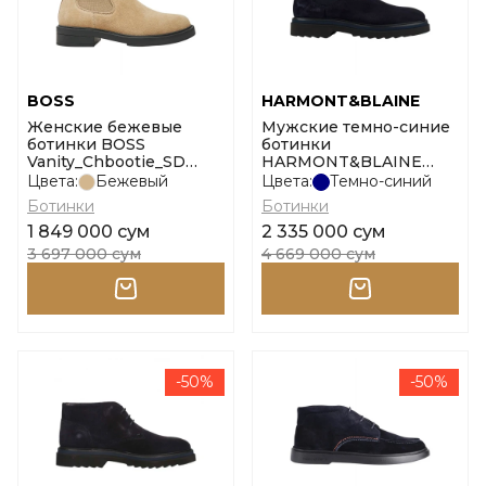
BOSS
HARMONT&BLAINE
Женские бежевые
Мужские темно-синие
ботинки BOSS
ботинки
Vanity_Chbootie_SD
HARMONT&BLAINE
размер 36
Classic Chelsea размер
Цвета:
Бежевый
Цвета:
Темно-синий
44
Ботинки
Ботинки
1 849 000 сум
2 335 000 сум
3 697 000 сум
4 669 000 сум
-50%
-50%