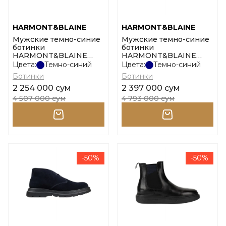
HARMONT&BLAINE
HARMONT&BLAINE
Мужские темно-синие
Мужские темно-синие
ботинки
ботинки
HARMONT&BLAINE
HARMONT&BLAINE
Dress High Derby
Dress - young размер 41
Цвета:
Темно-синий
Цвета:
Темно-синий
размер 45
Ботинки
Ботинки
2 254 000 сум
2 397 000 сум
4 507 000 сум
4 793 000 сум
-50%
-50%