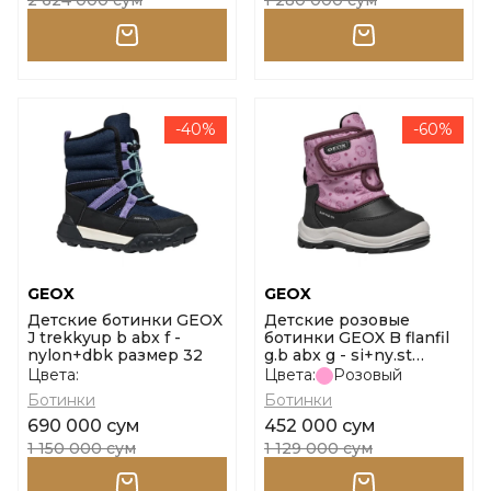
2 624 000 сум
1 280 000 сум
-40%
-60%
GEOX
GEOX
Детские ботинки GEOX
Детские розовые
J trekkyup b abx f -
ботинки GEOX B flanfil
nylon+dbk размер 32
g.b abx g - si+ny.st
размер 24
Цвета:
Цвета:
Розовый
Ботинки
Ботинки
690 000 сум
452 000 сум
1 150 000 сум
1 129 000 сум