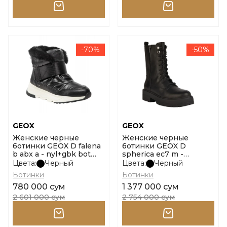
-70%
-50%
GEOX
GEOX
Женские черные
Женские черные
ботинки GEOX D falena
ботинки GEOX D
b abx a - nyl+gbk bot
spherica ec7 m -
размер 35
vit.liscio размер 38
Цвета:
Черный
Цвета:
Черный
Ботинки
Ботинки
780 000 сум
1 377 000 сум
2 601 000 сум
2 754 000 сум