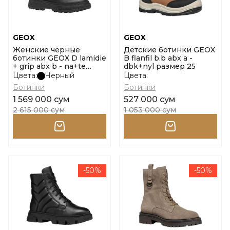
GEOX
GEOX
Женские черные
Детские ботинки GEOX
ботинки GEOX D lamidie
B flanfil b.b abx a -
+ grip abx b - na+te
dbk+nyl размер 25
размер 40
Цвета:
Черный
Цвета:
Ботинки
Ботинки
1 569 000 сум
527 000 сум
2 615 000 сум
1 053 000 сум
-50%
-50%