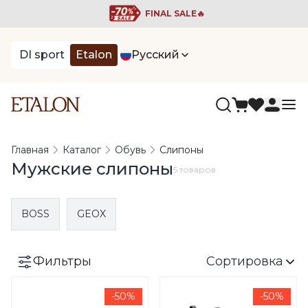
FINAL SALE🔥
DI sport
Etalon
Русский
Главная
Каталог
Обувь
Слипоны
Мужские слипоны
5 товаров
BOSS
GEOX
Фильтры
Сортировка
-50%
-50%