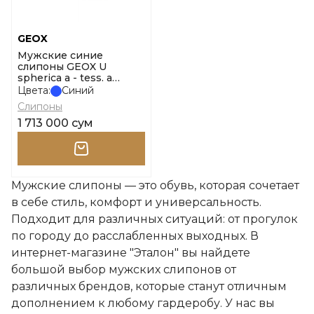
GEOX
Мужские синие
слипоны GEOX U
spherica a - tess. a
maglia размер 41
Цвета:
Синий
Слипоны
1 713 000 сум
Мужские слипоны — это обувь, которая сочетает
в себе стиль, комфорт и универсальность.
Подходит для различных ситуаций: от прогулок
по городу до расслабленных выходных. В
интернет-магазине "Эталон" вы найдете
большой выбор мужских слипонов от
различных брендов, которые станут отличным
дополнением к любому гардеробу. У нас вы