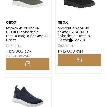
GEOX
GEOX
Мужские слипоны
Мужские черные
GEOX U spherica a -
слипоны GEOX U
tess. a maglia размер 45
spherica a - tess. a
maglia размер 46
Цвета:
Цвета:
Черный
Слипоны
Слипоны
1 199 000 сум
1 713 000 сум
1 713 000 сум