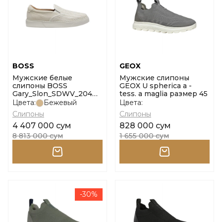
BOSS
GEOX
Мужские белые
Мужские слипоны
слипоны BOSS
GEOX U spherica a -
Gary_Slon_SDWV_204
tess. a maglia размер 45
размер 41
Цвета:
Бежевый
Цвета:
Слипоны
Слипоны
4 407 000 сум
828 000 сум
8 813 000 сум
1 655 000 сум
-30%