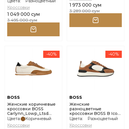
Baltimore размер 37
Цвета:
Разноцветный
1 973 000 сум
Кроссовки
3 289 000 сум
1 049 000 сум
3 495 000 сум
-40%
-40%
BOSS
BOSS
Женские коричневые
Женские
кроссовки BOSS
разноцветные
Carlynn_Lowp_Ltsd
кроссовки BOSS B Icon
размер 35
размер 37
Цвета:
Коричневый
Цвета:
Разноцветный
Кроссовки
Кроссовки