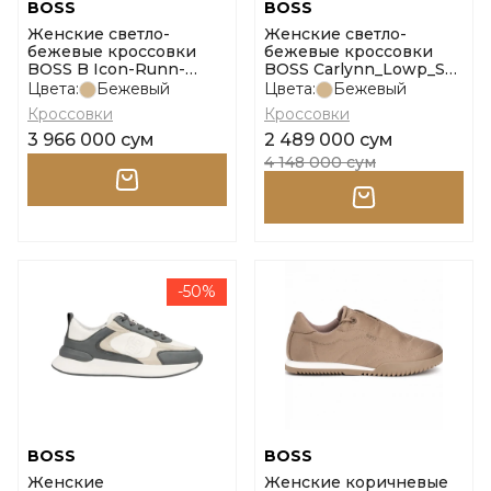
BOSS
BOSS
Женские светло-
Женские светло-
бежевые кроссовки
бежевые кроссовки
BOSS B Icon-Runn-
BOSS Carlynn_Lowp_Sdf
Stcsdcv размер 41
размер 36
Цвета:
Бежевый
Цвета:
Бежевый
Кроссовки
Кроссовки
3 966 000 сум
2 489 000 сум
4 148 000 сум
-50%
BOSS
BOSS
Женские
Женские коричневые