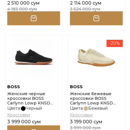
2 510 000 сум
2 114 000 сум
4 183 000 сум
3 524 000 сум
-20%
BOSS
BOSS
Женские черные
Женские бежевые
кроссовки BOSS
кроссовки BOSS
Carlynn Lowp KNSD
Carlynn Lowp KNSD
размер 37
размер 40
Цвета:
Черный
Цвета:
Бежевый
Кроссовки
Кроссовки
3 999 000 сум
3 199 000 сум
3 999 000 сум