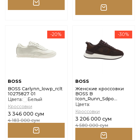
-20%
-30%
BOSS
BOSS
BOSS Carlynn_lowp_rclt
Женские кроссовки
10275827 01
BOSS B
Icon_Runn_Sdpo
Цвета:
Белый
размер 37
Цвета:
Кроссовки
Кроссовки
3 346 000 сум
3 206 000 сум
4 183 000 сум
4 580 000 сум