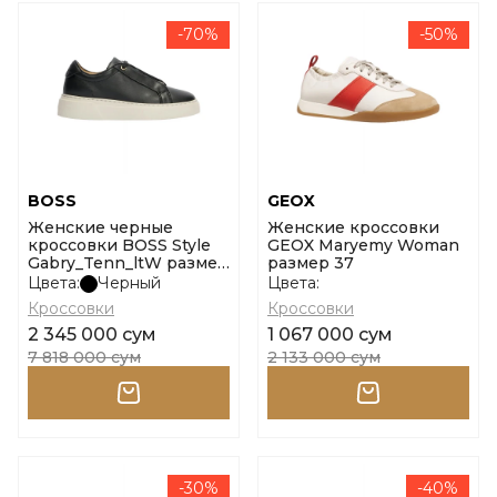
-70%
-50%
BOSS
GEOX
Женские черные
Женские кроссовки
кроссовки BOSS Style
GEOX Maryemy Woman
Gabry_Tenn_ltW размер
размер 37
38
Цвета:
Черный
Цвета:
Кроссовки
Кроссовки
2 345 000 сум
1 067 000 сум
7 818 000 сум
2 133 000 сум
-30%
-40%