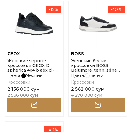
-15%
-40%
GEOX
BOSS
Женские черные
Женские белые
кроссовки GEOX D
кроссовки BOSS
spherica 4x4 b abx d -
Baltimore_tenn_sdna
vi+gb размер 39
10262853 01 размер 37
Цвета:
Черный
Цвета:
Белый
Кроссовки
Кроссовки
2 156 000 сум
2 562 000 сум
2 536 000 сум
4 270 000 сум
-40%