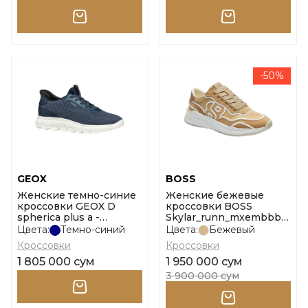
-50%
GEOX
BOSS
Женские темно-синие
Женские бежевые
кроссовки GEOX D
кроссовки BOSS
spherica plus a -
Skylar_runn_mxembbb
tes.mag+si размер 39
10269802 01 размер 38
Цвета:
Темно-синий
Цвета:
Бежевый
Кроссовки
Кроссовки
1 805 000 сум
1 950 000 сум
3 900 000 сум