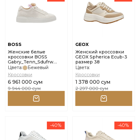
BOSS
GEOX
Женские белые
Женский кроссовки
кроссовки BOSS
GEOX Spherica Ecub-3
Gabry_Tenn_Sdufrw
размер 38
размер 37
Цвета:
Бежевый
Цвета:
Кроссовки
Кроссовки
6 961 000 сум
1 378 000 сум
9 944 000 сум
2 297 000 сум
-40%
-40%