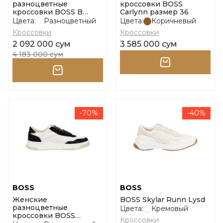
разноцветные
кроссовки BOSS
кроссовки BOSS B
Carlynn размер 36
Icon_Runn_ltemb
Цвета:
Разноцветный
Цвета:
Коричневый
размер 37
Кроссовки
Кроссовки
2 092 000 сум
3 585 000 сум
4 183 000 сум
-70%
-40%
BOSS
BOSS
Женские
BOSS Skylar Runn Lysd
разноцветные
Цвета:
Кремовый
кроссовки BOSS
Кроссовки