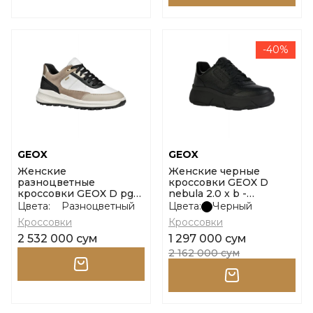
-40%
GEOX
GEOX
Женские
Женские черные
разноцветные
кроссовки GEOX D
кроссовки GEOX D pg1x
nebula 2.0 x b -
b abx a - gbk+scam.
vi.bo+ve.si размер 37
Цвета:
Разноцветный
Цвета:
Черный
размер 37
Кроссовки
Кроссовки
2 532 000 сум
1 297 000 сум
2 162 000 сум