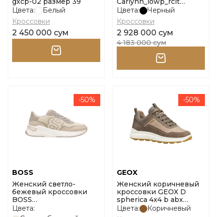
gxcp-02 размер 39
Carlynn_lowp_rclt
10275827 01 размер 38
Цвета:
Белый
Цвета:
Черный
Кроссовки
Кроссовки
2 450 000 сум
2 928 000 сум
4 183 000 сум
-50%
-50%
BOSS
GEOX
Женский светло-
Женский коричневый
бежевый кроссовки
кроссовки GEOX D
BOSS
spherica 4x4 b abx
Skylar_runn_lysdsp
размер 39
Цвета:
Цвета:
Коричневый
10277843 01 размер 40