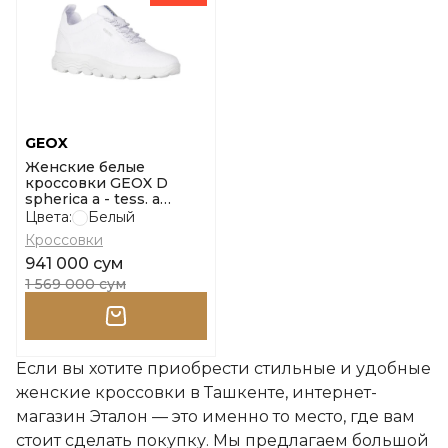
GEOX
Женские белые
кроссовки GEOX D
spherica a - tess. a
maglia размер 36
Цвета:
Белый
Кроссовки
941 000 сум
1 569 000 сум
Если вы хотите приобрести стильные и удобные
женские кроссовки в Ташкенте, интернет-
магазин Эталон — это именно то место, где вам
стоит сделать покупку. Мы предлагаем большой