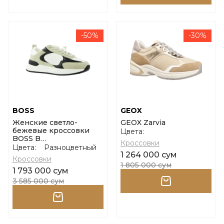
-50%
-30%
BOSS
GEOX
Женские светло-
GEOX Zarvia
бежевые кроссовки
Цвета:
BOSS B
Кроссовки
Icon_Runn_Sdny1
Цвета:
Разноцветный
размер 37
1 264 000 сум
Кроссовки
1 805 000 сум
1 793 000 сум
3 585 000 сум