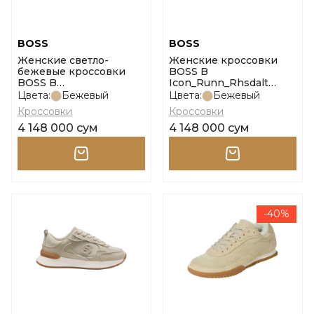
BOSS
BOSS
Женские светло-
Женские кроссовки
бежевые кроссовки
BOSS B
BOSS B
Icon_Runn_Rhsdalt
Icon_Runn_Rhsdalt
размер 35
Цвета:
Бежевый
Цвета:
Бежевый
размер 36
Кроссовки
Кроссовки
4 148 000 сум
4 148 000 сум
-40%