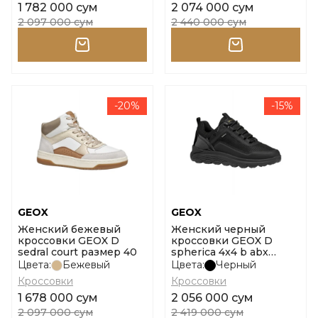
1 782 000 сум
2 074 000 сум
2 097 000 сум
2 440 000 сум
-20%
-15%
GEOX
GEOX
Женский бежевый
Женский черный
кроссовки GEOX D
кроссовки GEOX D
sedral court размер 40
spherica 4x4 b abx
размер 37
Цвета:
Бежевый
Цвета:
Черный
Кроссовки
Кроссовки
1 678 000 сум
2 056 000 сум
2 097 000 сум
2 419 000 сум