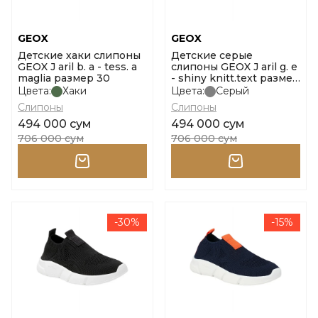
GEOX
GEOX
Детские хаки слипоны
Детские серые
GEOX J aril b. a - tess. a
слипоны GEOX J aril g. e
maglia размер 30
- shiny knitt.text размер
28
Цвета:
Хаки
Цвета:
Серый
Слипоны
Слипоны
494 000 сум
494 000 сум
706 000 сум
706 000 сум
-30%
-15%