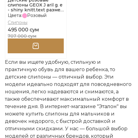
Детские розовые
слипоны GEOX J aril g. e
- shiny knitt.text размер
34
Цвета:
Розовый
Слипоны
495 000 сум
707 000 сум
Если вы ищете удобную, стильную и
практичную обувь для вашего ребенка, то
детские слипоны — отличный выбор. Эти
модели идеально подходят для повседневного
ношения, легко надеваются и снимаются, а
также обеспечивают максимальный комфорт в
течение дня. В интернет-магазине "Эталон" вы
можете купить слипоны для мальчиков и
девочек недорого, с быстрой доставкой и
отличными скидками. У нас — большой выбор
моделей от различных брендов, который