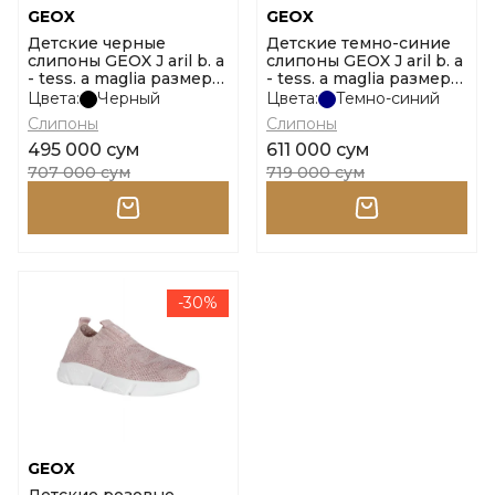
GEOX
GEOX
Детские черные
Детские темно-синие
слипоны GEOX J aril b. a
слипоны GEOX J aril b. a
- tess. a maglia размер
- tess. a maglia размер
28
36
Цвета:
Черный
Цвета:
Темно-синий
Слипоны
Слипоны
495 000 сум
611 000 сум
707 000 сум
719 000 сум
-30%
GEOX