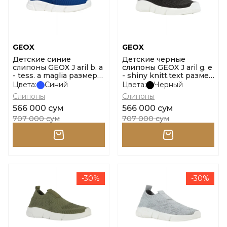
GEOX
GEOX
Детские синие
Детские черные
слипоны GEOX J aril b. a
слипоны GEOX J aril g. e
- tess. a maglia размер
- shiny knitt.text размер
28
28
Цвета:
Синий
Цвета:
Черный
Слипоны
Слипоны
566 000 сум
566 000 сум
707 000 сум
707 000 сум
-30%
-30%