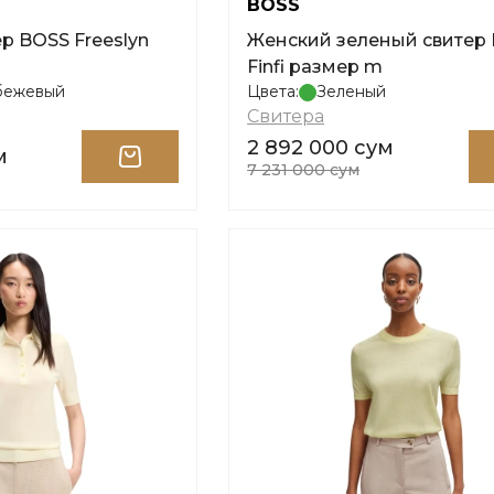
BOSS
Женский зеленый свитер
Finfi размер m
бежевый
Цвета:
Зеленый
Свитера
2 892 000 сум
м
7 231 000 сум