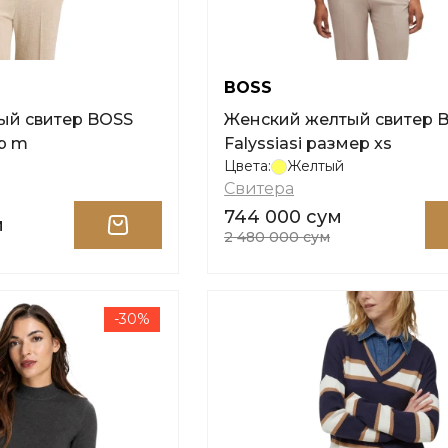
BOSS
ый свитер BOSS
Женский желтый свитер 
р m
Falyssiasi размер xs
Цвета:
Желтый
Свитера
744 000 сум
м
2 480 000 сум
-30%