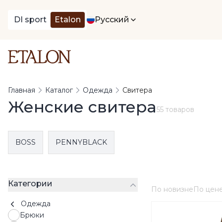
DI sport
Etalon
Русский
Главная
Каталог
Одежда
Свитера
Женские свитера
55 товаров
BOSS
PENNYBLACK
Категории
По новизне
По цен
Одежда
Брюки