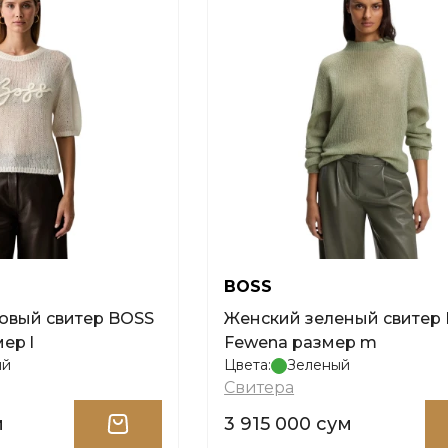
BOSS
овый свитер BOSS
Женский зеленый свитер
ер l
Fewena размер m
ый
Цвета:
Зеленый
Свитера
м
3 915 000 сум