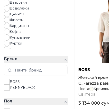
Ветровки
Водолазки
Джинсы
Жилеты
Кардиганы
Кофты
Купальники
Куртки
Лонгсливы
Майки
Бренд
Пальто
Пиджаки
BOSS
Пижамы
Женский крем
Платья
BOSS
C_Farezza разм
Плащи
PENNYBLACK
Цвета:
Кремов
Поло
Свитера
Пуховики
Пол
Рубашки
3 134 000 су
Свитера