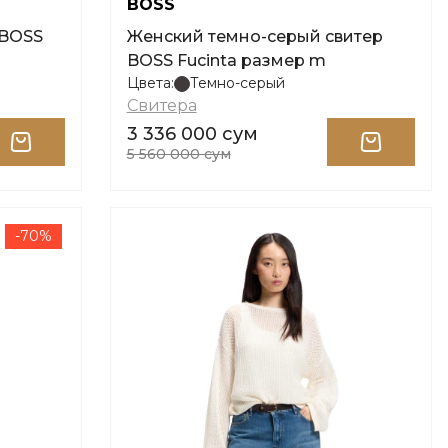
BOSS
 BOSS
Женский темно-серый свитер
BOSS Fucinta размер m
Цвета:
Темно-серый
Свитера
3 336 000 сум
5 560 000 сум
-70%