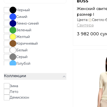
BOSS
Женский свитер BOSS Freeslyn
Черный
размер l
Синий
Цвета:
Светло-
Темно-синий
Свитера
Зеленый
3 982 000 су
Желтый
Коричневый
Белый
Серый
Голубой
Бежевый
Коллекции
Бордовый
Сиреневый
Зима
Темно-серый
Лето
Тёмно-зеленый
Демисезон
Графитовый