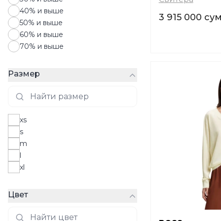
40% и выше
3 915 000 су
50% и выше
60% и выше
70% и выше
Размер
xs
s
m
l
xl
Цвет