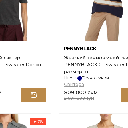
PENNYBLACK
й свитер
Женский темно-синий св
: Sweater Dorico
PENNYBLACK 01: Sweater 
размер m
Цвета:
Темно-синий
Свитера
м
809 000 сум
2 697 000 сум
-60%