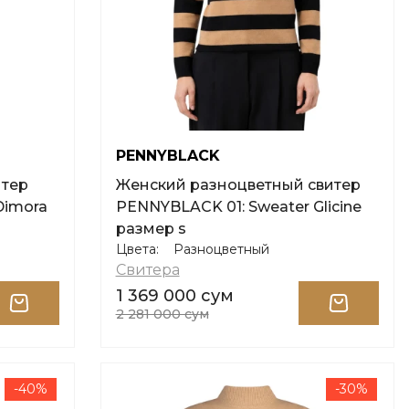
PENNYBLACK
итер
Женский разноцветный свитер
Dimora
PENNYBLACK 01: Sweater Glicine
размер s
Цвета:
Разноцветный
Свитера
1 369 000 сум
2 281 000 сум
-40%
-30%