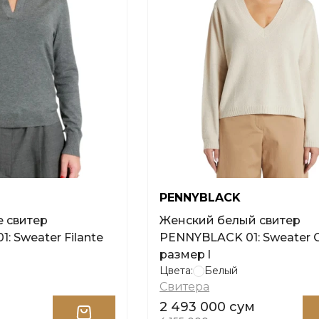
PENNYBLACK
 свитер
Женский белый свитер
: Sweater Filante
PENNYBLACK 01: Sweater C
размер l
Цвета:
Белый
Свитера
2 493 000 сум