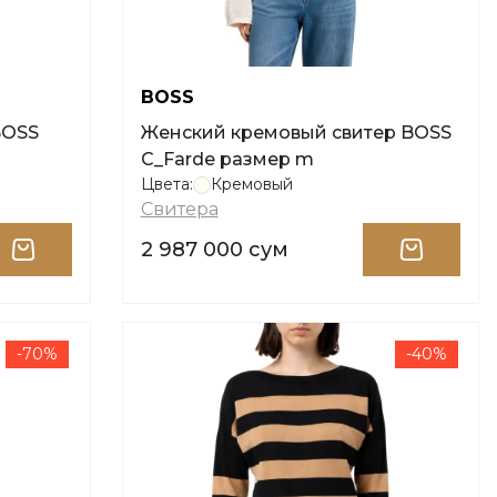
BOSS
BOSS
Женский кремовый свитер BOSS
C_Farde размер m
Цвета:
Кремовый
Свитера
2 987 000 сум
-70%
-40%