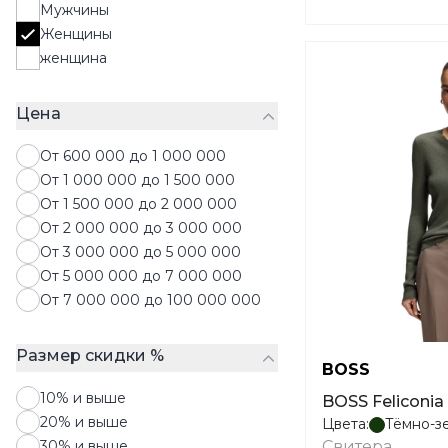
Мужчины
Свитшоты
Женщины
Толстовки
женщина
Топы
Футболки
Цена
Худи
Шорты
От 600 000 до 1 000 000
Юбки
От 1 000 000 до 1 500 000
От 1 500 000 до 2 000 000
От 2 000 000 до 3 000 000
От 3 000 000 до 5 000 000
От 5 000 000 до 7 000 000
От 7 000 000 до 100 000 000
Размер скидки %
BOSS
10% и выше
BOSS Feliconia
20% и выше
Цвета:
Тёмно-з
30% и выше
Свитера