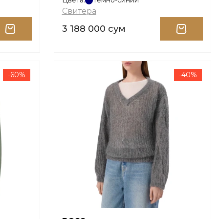
Цвета:
Темно-синий
Свитера
3 188 000 сум
-60%
-40%