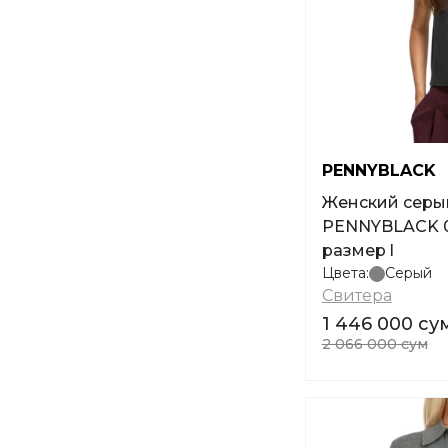
PENNYBLACK
Женский серы
PENNYBLACK 01
размер l
Цвета:
Серый
Свитера
1 446 000 су
2 066 000 сум