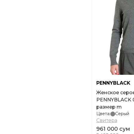
PENNYBLACK
Женское серое
PENNYBLACK 01
размер m
Цвета:
Серый
Свитера
961 000 сум