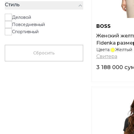
Разноцветный
Стиль
Светло-бежевый
Деловой
Кремовый
Повседневный
BOSS
Светло-серый
Спортивный
Женский желт
Fidenka разме
Цвета:
Желтый
Сбросить
Свитера
3 188 000 су