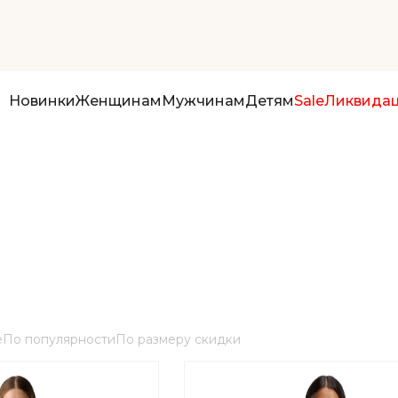
Новинки
Женщинам
Мужчинам
Детям
Sale
Ликвида
е
По популярности
По размеру скидки