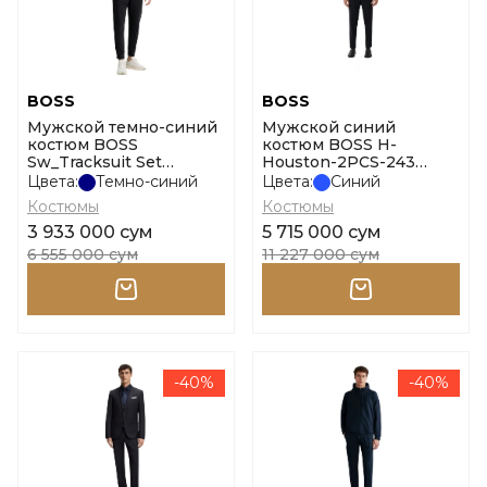
BOSS
BOSS
Мужской темно-синий
Мужской синий
костюм BOSS
костюм BOSS H-
Sw_Tracksuit Set
Houston-2PCS-243
размер l
размер 52
Цвета:
Темно-синий
Цвета:
Синий
Костюмы
Костюмы
3 933 000 сум
5 715 000 сум
6 555 000 сум
11 227 000 сум
-40%
-40%