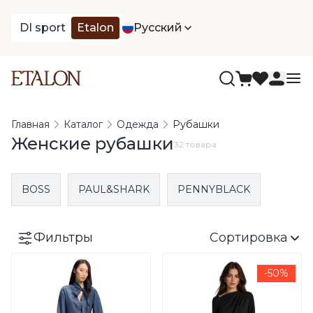
DI sport
Etalon
Русский
Главная
Каталог
Одежда
Рубашки
Женские рубашки
32 товара
BOSS
PAUL&SHARK
PENNYBLACK
Фильтры
Сортировка
-50%