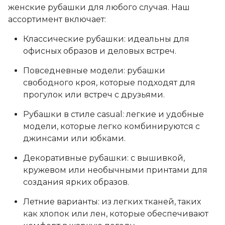
женские рубашки для любого случая. Наш
ассортимент включает:
Классические рубашки: идеальны для
офисных образов и деловых встреч.
Повседневные модели: рубашки
свободного кроя, которые подходят для
прогулок или встреч с друзьями.
Рубашки в стиле casual: легкие и удобные
модели, которые легко комбинируются с
джинсами или юбками.
Декоративные рубашки: с вышивкой,
кружевом или необычными принтами для
создания ярких образов.
Летние варианты: из легких тканей, таких
как хлопок или лен, которые обеспечивают