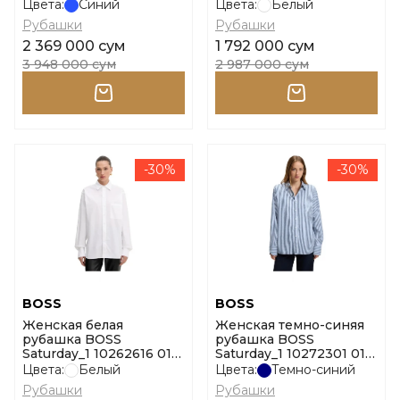
Цвета:
Синий
Цвета:
Белый
Рубашки
Рубашки
2 369 000 сум
1 792 000 сум
3 948 000 сум
2 987 000 сум
-30%
-30%
BOSS
BOSS
Женская белая
Женская темно-синяя
рубашка BOSS
рубашка BOSS
Saturday_1 10262616 01
Saturday_1 10272301 01
размер 34
размер 36
Цвета:
Белый
Цвета:
Темно-синий
Рубашки
Рубашки