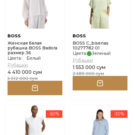
BOSS
BOSS
Женская белая
BOSS C_bisenas
рубашка BOSS Badora
10277782 01
размер 36
Цвета:
Зеленый
Цвета:
Белый
Рубашки
Рубашки
1 553 000 сум
4 410 000 сум
2 589 000 сум
5 512 000 сум
-50%
-30%