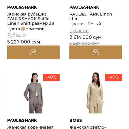
PAUL&SHARK
PAUL&SHARK
Женская рубашка
PAUL&SHARK Linen
PAUL&SHARK Soffio
shirt
Linen Shirt размер 38
Цвета:
Белый
Цвета:
Бежевый
Рубашки
Рубашки
2 614 000 сум
5 227 000 сум
5 227 000 сум
-40%
-40%
PAUL&SHARK
BOSS
Женская коричневая
Женская светло-