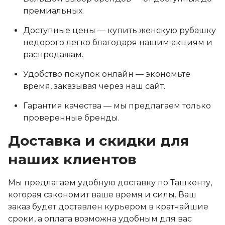
премиальных.
Доступные цены — купить женскую рубашку
недорого легко благодаря нашим акциям и
распродажам.
Удобство покупок онлайн — экономьте
время, заказывая через наш сайт.
Гарантия качества — мы предлагаем только
проверенные бренды.
Доставка и скидки для
наших клиентов
Мы предлагаем удобную доставку по Ташкенту,
которая сэкономит ваше время и силы. Ваш
заказ будет доставлен курьером в кратчайшие
сроки, а оплата возможна удобным для вас