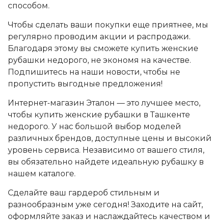
способом.
Чтобы сделать ваши покупки еще приятнее, мы
регулярно проводим акции и распродажи.
Благодаря этому вы сможете купить женские
рубашки недорого, не экономя на качестве.
Подпишитесь на наши новости, чтобы не
пропустить выгодные предложения!
Интернет-магазин Эталон — это лучшее место,
чтобы купить женские рубашки в Ташкенте
недорого. У нас большой выбор моделей
различных брендов, доступные цены и высокий
уровень сервиса. Независимо от вашего стиля,
вы обязательно найдете идеальную рубашку в
нашем каталоге.
Сделайте ваш гардероб стильным и
разнообразным уже сегодня! Заходите на сайт,
оформляйте заказ и наслаждайтесь качеством и