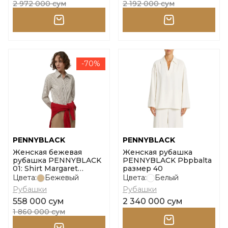
2 972 000 сум
2 192 000 сум
-70%
PENNYBLACK
PENNYBLACK
Женская бежевая
Женская рубашка
рубашка PENNYBLACK
PENNYBLACK Pbpbalta
01: Shirt Margaret
размер 40
размер 40
Цвета:
Бежевый
Цвета:
Белый
Рубашки
Рубашки
558 000 сум
2 340 000 сум
1 860 000 сум