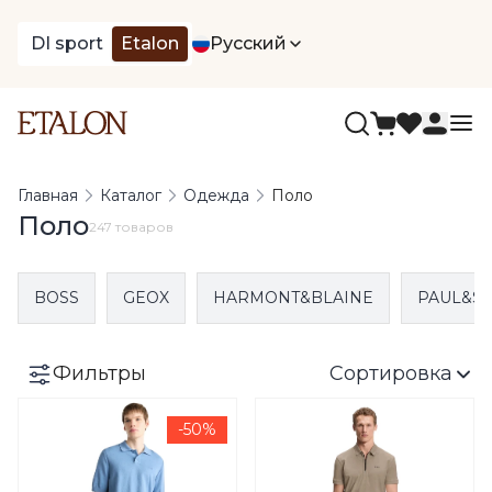
DI sport
Etalon
Русский
Главная
Каталог
Одежда
Поло
Поло
247 товаров
BOSS
GEOX
HARMONT&BLAINE
PAUL&S
Фильтры
Сортировка
-50%