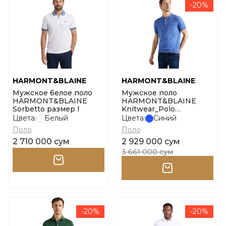
-20%
HARMONT&BLAINE
HARMONT&BLAINE
Мужское белое поло
Мужское поло
HARMONT&BLAINE
HARMONT&BLAINE
Sorbetto размер l
Knitwear_Polo
Smacchinata Tweed
Цвета:
Белый
Цвета:
Синий
размер l
Поло
Поло
2 710 000 сум
2 929 000 сум
3 661 000 сум
-20%
-20%