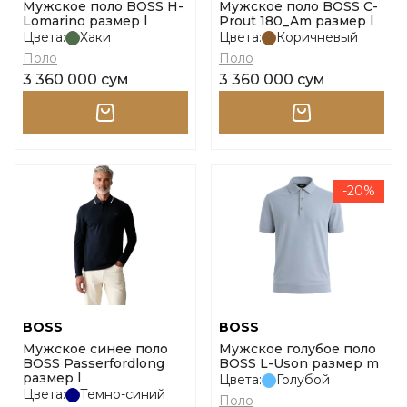
Мужское поло BOSS H-
Мужское поло BOSS C-
Lomarino размер l
Prout 180_Am размер l
Цвета:
Хаки
Цвета:
Коричневый
Поло
Поло
3 360 000 сум
3 360 000 сум
-20%
BOSS
BOSS
Мужское синее поло
Мужское голубое поло
BOSS Passerfordlong
BOSS L-Uson размер m
размер l
Цвета:
Голубой
Цвета:
Темно-синий
Поло