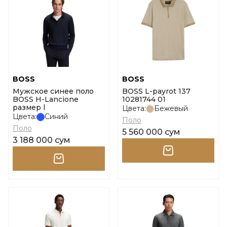
BOSS
BOSS
Мужское синее поло
BOSS L-payrot 137
BOSS H-Lancione
10281744 01
размер l
Цвета:
Бежевый
Цвета:
Синий
Поло
Поло
5 560 000 сум
3 188 000 сум