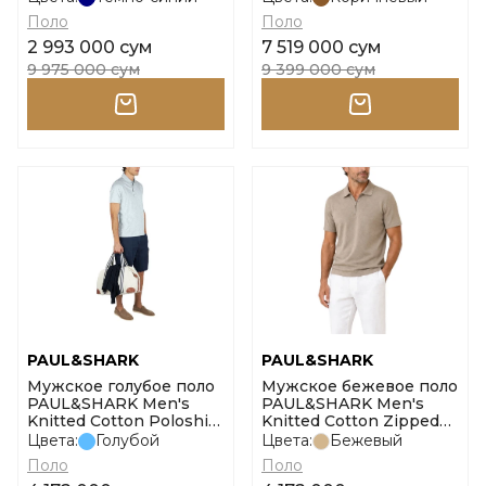
Поло
Поло
2 993 000 сум
7 519 000 сум
9 975 000 сум
9 399 000 сум
PAUL&SHARK
PAUL&SHARK
Мужское голубое поло
Мужское бежевое поло
PAUL&SHARK Men's
PAUL&SHARK Men's
Knitted Cotton Poloshirt
Knitted Cotton Zipped
размер l
Polo Shirt размер l
Цвета:
Голубой
Цвета:
Бежевый
Поло
Поло