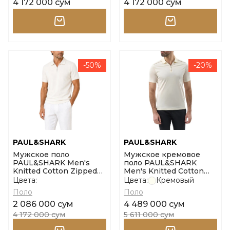
4 172 000 сум
4 172 000 сум
-50%
-20%
PAUL&SHARK
PAUL&SHARK
Мужское поло
Мужское кремовое
PAUL&SHARK Men's
поло PAUL&SHARK
Knitted Cotton Zipped
Men's Knitted Cotton
Polo Shirt размер l
Zipped Polo Shirt
Цвета:
Цвета:
Кремовый
размер l
Поло
Поло
2 086 000 сум
4 489 000 сум
4 172 000 сум
5 611 000 сум