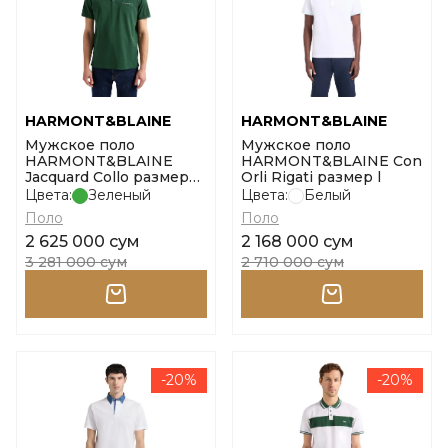
HARMONT&BLAINE
HARMONT&BLAINE
Мужское поло
Мужское поло
HARMONT&BLAINE
HARMONT&BLAINE Con
Jacquard Collo размер
Orli Rigati размер l
3xl
Цвета:
Зеленый
Цвета:
Белый
Поло
Поло
2 625 000 сум
2 168 000 сум
3 281 000 сум
2 710 000 сум
-20%
-20%