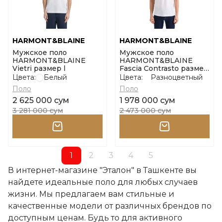
HARMONT&BLAINE
HARMONT&BLAINE
Мужское поло
Мужское поло
HARMONT&BLAINE
HARMONT&BLAINE
Vietri размер l
Fascia Contrasto размер
l
Цвета:
Белый
Цвета:
Разноцветный
Поло
Поло
2 625 000 сум
1 978 000 сум
3 281 000 сум
2 473 000 сум
1
2
3
4
5
В интернет-магазине "Эталон" в Ташкенте вы
найдете идеальные поло для любых случаев
жизни. Мы предлагаем вам стильные и
качественные модели от различных брендов по
доступным ценам. Будь то для активного