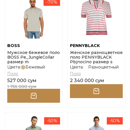
-70%
BOSS
PENNYBLACK
Мужское бежевое поло
Женское разноцветное
BOSS Pe_JungleCollar
поло PENNYBLACK
размер m
Pbjnocino размер s
Цвета:
Бежевый
Цвета:
Разноцветный
Поло
Поло
527 000 сум
2 340 000 сум
1 755 000 сум
-50%
-50%