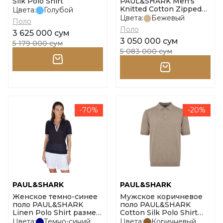
Silk Polo Shirt
PAUL&SHARK Men's
Knitted Cotton Zipped
Цвета:
Голубой
Polo Shirt размер l
Цвета:
Бежевый
Поло
Поло
3 625 000 сум
3 050 000 сум
5 179 000 сум
5 083 000 сум
-70%
-20%
PAUL&SHARK
PAUL&SHARK
Женское темно-синее
Мужское коричневое
поло PAUL&SHARK
поло PAUL&SHARK
Linen Polo Shirt размер
Cotton Silk Polo Shirt
m
размер l
Цвета:
Темно-синий
Цвета:
Коричневый