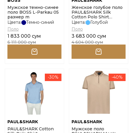
BOSS
PAUL&SHARK
Мужское темно-синее
Женское голубое поло
поло BOSS L-Parkau 05
PAUL&SHARK Silk
размер m
Cotton Polo Shirt
размер s
Цвета:
Темно-синий
Цвета:
Голубой
Поло
Поло
1 833 000 сум
3 683 000 сум
6 111 000 сум
4 604 000 сум
-30%
-40%
PAUL&SHARK
PAUL&SHARK
PAUL&SHARK Cotton
Мужское поло