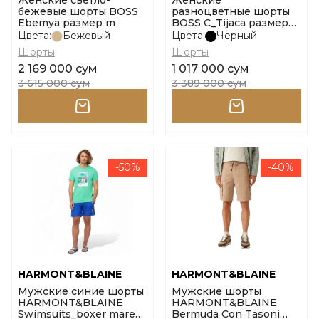
Женские светло-
Женские
бежевые шорты BOSS
разноцветные шорты
Ebemya размер m
BOSS C_Tijaca размер
38
Цвета:
Бежевый
Цвета:
Черный
Шорты
Шорты
2 169 000 сум
1 017 000 сум
3 615 000 сум
3 389 000 сум
-50%
-40%
HARMONT&BLAINE
HARMONT&BLAINE
Мужские синие шорты
Мужские шорты
HARMONT&BLAINE
HARMONT&BLAINE
Swimsuits_boxer mare
Bermuda Con Tasoni