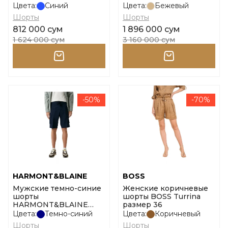
stampa logo размер xl
Shortlari размер 48
Цвета:
Синий
Цвета:
Бежевый
Шорты
Шорты
812 000 сум
1 896 000 сум
1 624 000 сум
3 160 000 сум
-50%
-70%
HARMONT&BLAINE
BOSS
Мужские темно-синие
Женские коричневые
шорты
шорты BOSS Turrina
HARMONT&BLAINE
размер 36
Bermuda Con Tasoni
Цвета:
Темно-синий
Цвета:
Коричневый
размер 46
Шорты
Шорты