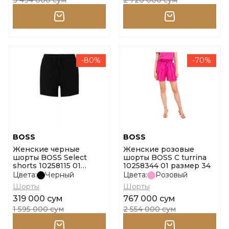
3 494 000 сум
2 720 000 сум
-80%
-70%
BOSS
BOSS
Женские черные
Женские розовые
шорты BOSS Select
шорты BOSS C turrina
shorts 10258115 01
10258344 01 размер 34
размер m
Цвета:
Черный
Цвета:
Розовый
Шорты
Шорты
319 000 сум
767 000 сум
1 595 000 сум
2 554 000 сум