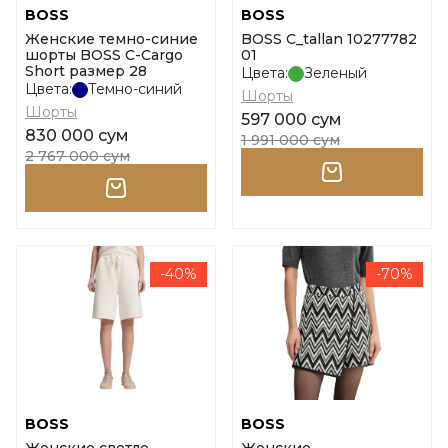
BOSS
BOSS
Женские темно-синие
BOSS C_tallan 10277782
шорты BOSS C-Cargo
01
Short размер 28
Цвета:
Зеленый
Цвета:
Темно-синий
Шорты
Шорты
597 000 сум
830 000 сум
1 991 000 сум
2 767 000 сум
-40%
-70%
BOSS
BOSS