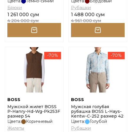
Цвета:
Темно-синий
Цвета:
Бордовый
Брюки
Рубашки
1 261 000 сум
1 488 000 сум
4 204 000 сум
4 961 000 сум
-70%
-70%
BOSS
BOSS
Мужской жилет BOSS
Мужская голубая
P-Hanry-Hd-Wg-Pk253F
рубашка BOSS L-Hays-
размер 54
Kentw-C-252 размер 42
Цвета:
Коричневый
Цвета:
Голубой
Жилеты
Рубашки