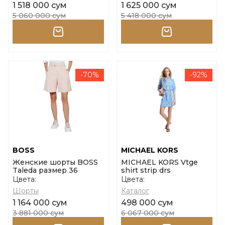
1 518 000 сум
1 625 000 сум
5 060 000 сум
5 418 000 сум
-70%
-92%
BOSS
MICHAEL KORS
Женские шорты BOSS
MICHAEL KORS Vtge
Taleda размер 36
shirt strip drs
Цвета:
Цвета:
Шорты
Каталог
1 164 000 сум
498 000 сум
3 881 000 сум
6 067 000 сум