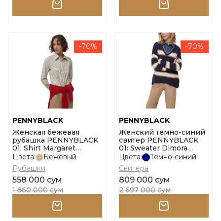
-70%
-70%
PENNYBLACK
PENNYBLACK
Женская бежевая
Женский темно-синий
рубашка PENNYBLACK
свитер PENNYBLACK
01: Shirt Margaret
01: Sweater Dimora
размер 40
размер m
Цвета:
Бежевый
Цвета:
Темно-синий
Рубашки
Свитера
558 000 сум
809 000 сум
1 860 000 сум
2 697 000 сум