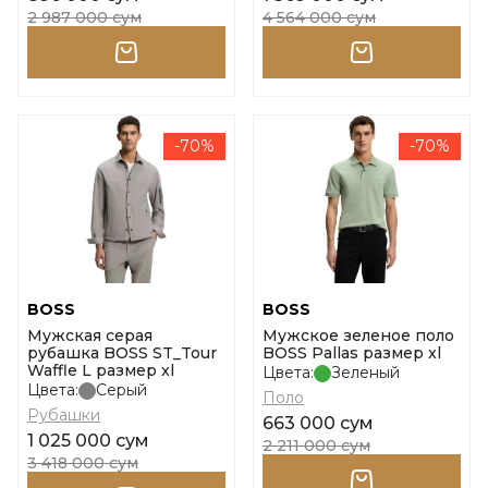
2 987 000 сум
4 564 000 сум
-70%
-70%
BOSS
BOSS
Мужская серая
Мужское зеленое поло
рубашка BOSS ST_Tour
BOSS Pallas размер xl
Waffle L размер xl
Цвета:
Зеленый
Цвета:
Серый
Поло
Рубашки
663 000 сум
1 025 000 сум
2 211 000 сум
3 418 000 сум