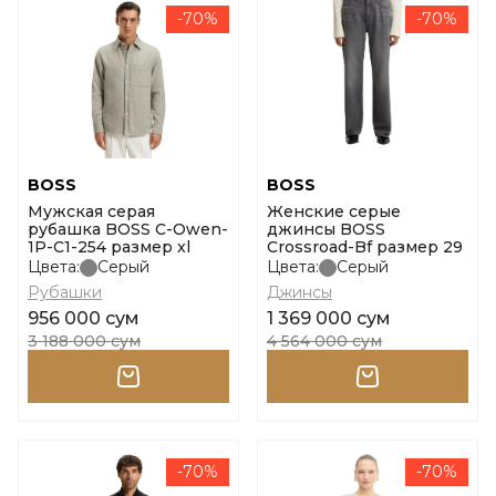
-70%
-70%
BOSS
BOSS
Мужская серая
Женские серые
рубашка BOSS C-Owen-
джинсы BOSS
1P-C1-254 размер xl
Crossroad-Bf размер 29
Цвета:
Серый
Цвета:
Серый
Рубашки
Джинсы
956 000 сум
1 369 000 сум
3 188 000 сум
4 564 000 сум
-70%
-70%