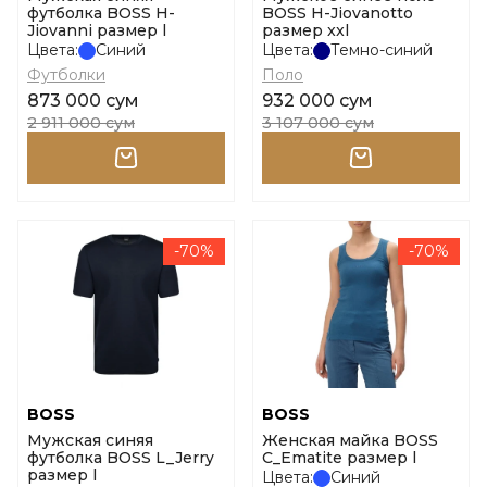
футболка BOSS H-
BOSS H-Jiovanotto
Jiovanni размер l
размер xxl
Цвета:
Синий
Цвета:
Темно-синий
Футболки
Поло
873 000 сум
932 000 сум
2 911 000 сум
3 107 000 сум
-70%
-70%
BOSS
BOSS
Мужская синяя
Женская майка BOSS
футболка BOSS L_Jerry
C_Ematite размер l
размер l
Цвета:
Синий