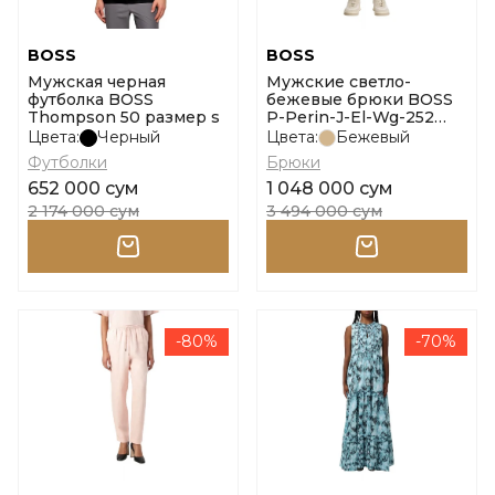
BOSS
BOSS
Мужская черная
Мужские светло-
футболка BOSS
бежевые брюки BOSS
Thompson 50 размер s
P-Perin-J-El-Wg-252
размер 48
Цвета:
Черный
Цвета:
Бежевый
Футболки
Брюки
652 000 сум
1 048 000 сум
2 174 000 сум
3 494 000 сум
-80%
-70%