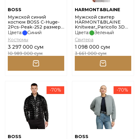
BOSS
HARMONT&BLAINE
Мужской синий
Мужской свитер
костюм BOSS C-Huge-
HARMONT&BLAINE
2Pcs-Peak-252 размер
Knitwear_Paricollo 3D
54
Davanti размер l
Цвета:
Синий
Цвета:
Зеленый
Костюмы
Свитера
3 297 000 сум
1 098 000 сум
10 989 000 сум
3 661 000 сум
-70%
-70%
BOSS
BOSS