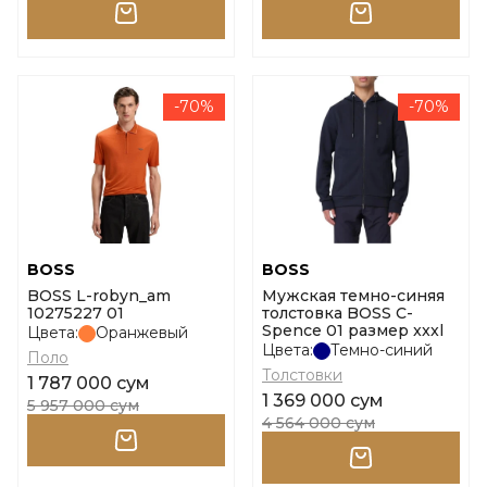
-70%
-70%
BOSS
BOSS
BOSS L-robyn_am
Мужская темно-синяя
10275227 01
толстовка BOSS C-
Spence 01 размер xxxl
Цвета:
Оранжевый
Цвета:
Темно-синий
Поло
Толстовки
1 787 000 сум
1 369 000 сум
5 957 000 сум
4 564 000 сум