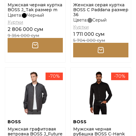
Мужская черная куртка
Женская серая куртка
BOSS J_Tak размер m
BOSS C Paddana размер
36
Цвета:
Черный
Цвета:
Серый
Куртки
Куртки
2 806 000 сум
1 711 000 сум
9 354 000 сум
5 704 000 сум
-70%
-70%
BOSS
BOSS
Мужская графитовая
Мужская черная
ветровка BOSS J_Future
рубашка BOSS C-Hank