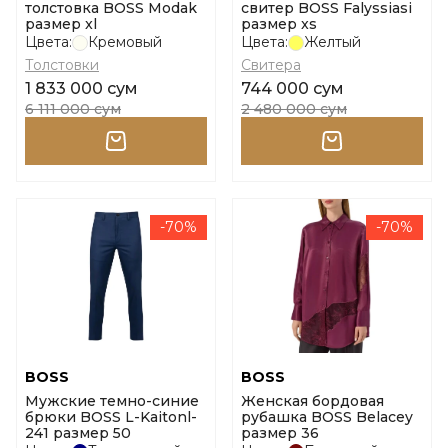
толстовка BOSS Modak
свитер BOSS Falyssiasi
размер xl
размер xs
Цвета:
Кремовый
Цвета:
Желтый
Толстовки
Свитера
1 833 000 сум
744 000 сум
6 111 000 сум
2 480 000 сум
-70%
-70%
BOSS
BOSS
Мужские темно-синие
Женская бордовая
брюки BOSS L-Kaitonl-
рубашка BOSS Belacey
241 размер 50
размер 36