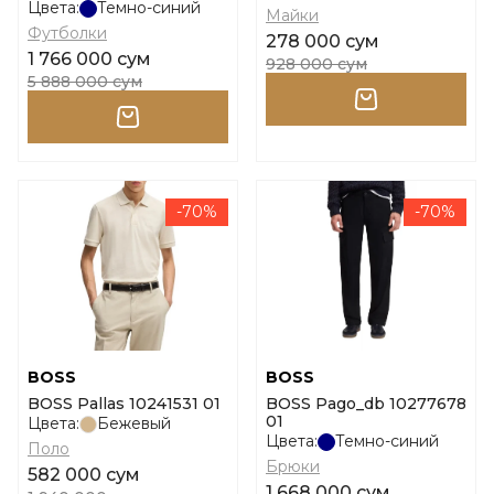
Цвета:
Темно-синий
Майки
Футболки
278 000 сум
1 766 000 сум
928 000 сум
5 888 000 сум
-70%
-70%
BOSS
BOSS
BOSS Pallas 10241531 01
BOSS Pago_db 10277678
01
Цвета:
Бежевый
Цвета:
Темно-синий
Поло
Брюки
582 000 сум
1 668 000 сум