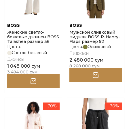
BOSS
BOSS
Женские светло-
Мужской оливковый
бежевые джинсы BOSS
пиджак BOSS P-Hanry-
Talashea размер 36
Flaps размер 52
Цвета:
Цвета:
Оливковый
Светло-бежевый
Пиджаки
Джинсы
2 480 000 сум
1 048 000 сум
8 268 000 сум
3 494 000 сум
-70%
-70%