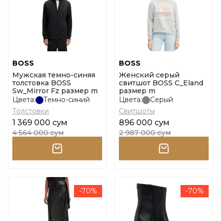
BOSS
BOSS
Мужская темно-синяя
Женский серый
толстовка BOSS
свитшот BOSS C_Eland
Sw_Mirror Fz размер m
размер m
Цвета:
Темно-синий
Цвета:
Серый
Толстовки
Свитшоты
1 369 000 сум
896 000 сум
4 564 000 сум
2 987 000 сум
-70%
-70%