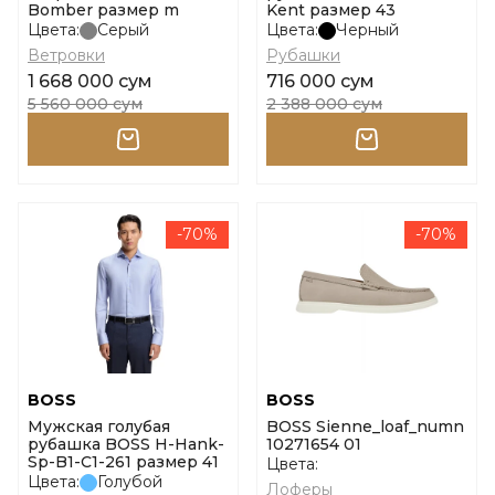
Bomber размер m
Kent размер 43
Цвета:
Серый
Цвета:
Черный
Ветровки
Рубашки
1 668 000 сум
716 000 сум
5 560 000 сум
2 388 000 сум
-70%
-70%
BOSS
BOSS
Мужская голубая
BOSS Sienne_loaf_numn
рубашка BOSS H-Hank-
10271654 01
Sp-B1-C1-261 размер 41
Цвета:
Цвета:
Голубой
Лоферы