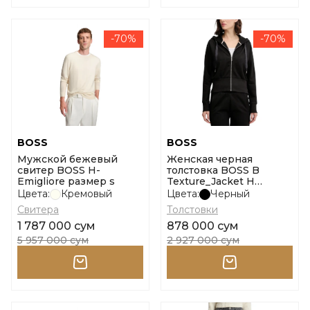
-70%
-70%
BOSS
BOSS
Мужской бежевый
Женская черная
свитер BOSS H-
толстовка BOSS B
Emigliore размер s
Texture_Jacket H
размер s
Цвета:
Кремовый
Цвета:
Черный
Свитера
Толстовки
1 787 000 сум
878 000 сум
5 957 000 сум
2 927 000 сум