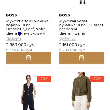
BOSS
BOSS
Мужские темно-синие
Мужская белая
лоферы BOSS
рубашка BOSS C-Carper
Dressletic_Loaf_Nbbr
размер 46
размер 6,5
Цвета:
Темно-синий
Цвета:
Белый
Лоферы
Рубашки
2 983 000 сум
2 161 000 сум
9 944 000 сум
7 204 000 сум
-70%
-70%