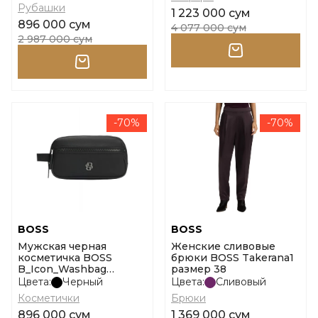
Рубашки
1 223 000 сум
896 000 сум
4 077 000 сум
2 987 000 сум
-70%
-70%
BOSS
BOSS
Мужская черная
Женские сливовые
косметичка BOSS
брюки BOSS Takerana1
B_Icon_Washbag
размер 38
размер onesi
Цвета:
Черный
Цвета:
Сливовый
Косметички
Брюки
896 000 сум
1 369 000 сум