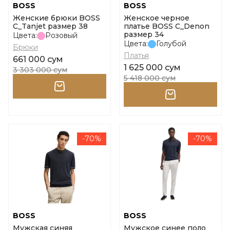
BOSS
BOSS
Женские брюки BOSS
Женское черное
C_Tanjet размер 38
платье BOSS C_Denon
размер 34
Цвета:
Розовый
Цвета:
Голубой
Брюки
Платья
661 000 сум
1 625 000 сум
3 303 000 сум
5 418 000 сум
-70%
-70%
BOSS
BOSS
Мужская синяя
Мужское синее поло