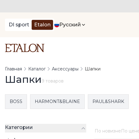
DI sport
Etalon
Русский
Главная
Каталог
Аксессуары
Шапки
Шапки
9 товаров
BOSS
HARMONT&BLAINE
PAUL&SHARK
Категории
По новизне
По цен