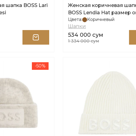
я шапка BOSS Lari
Женская коричневая шап
esi
BOSS Lendia Hat размер o
Цвета:
Коричневый
Шапки
534 000 сум
1 334 000 сум
-50%