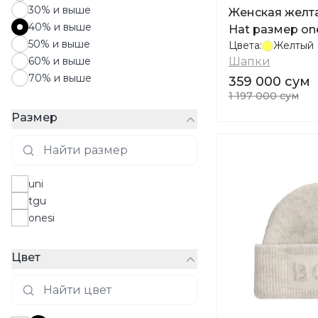
30% и выше
Женская желта
40% и выше
Hat размер on
50% и выше
Цвета:
Желтый
60% и выше
Шапки
70% и выше
359 000 сум
1 197 000 сум
Размер
uni
tgu
onesi
Цвет