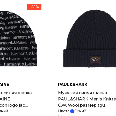
-60%
AINE
PAUL&SHARK
о-синяя шапка
Мужская синяя шапка
AINE
PAUL&SHARK Men's Knitte
con logo jac
C.W. Wool размер tgu
иний
Цвета:
Синий