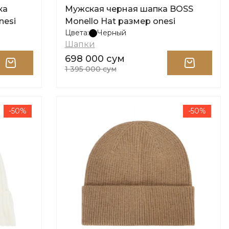
ка
Мужская черная шапка BOSS
nesi
Monello Hat размер onesi
Цвета:
Черный
Шапки
698 000 сум
1 395 000 сум
-50%
-50%