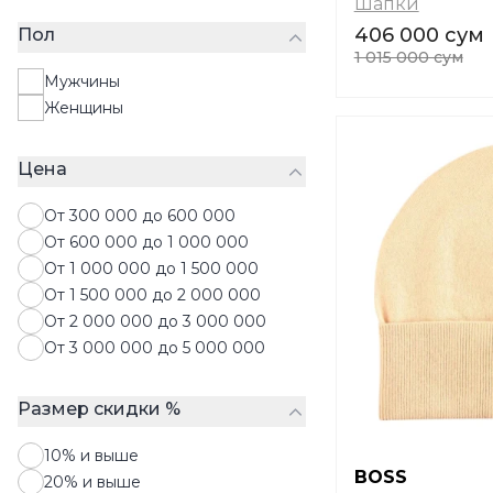
Шапки
Рюкзаки
406 000 сум
Пол
Средства по уходу за обувью
1 015 000 сум
Сумки
Мужчины
Чемоданы
Женщины
Чулки
Шапки
Цена
Шарфы
Шляпы
От 300 000 до 600 000
Запонки
От 600 000 до 1 000 000
От 1 000 000 до 1 500 000
От 1 500 000 до 2 000 000
От 2 000 000 до 3 000 000
От 3 000 000 до 5 000 000
Размер скидки %
10% и выше
BOSS
20% и выше