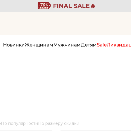
FINAL SALE🔥
Новинки
Женщинам
Мужчинам
Детям
Sale
Ликвида
е
По популярности
По размеру скидки