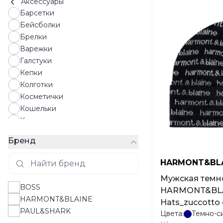
Аксессуары
Барсетки
Бейсболки
Брелки
Варежки
Галстуки
Кепки
Колготки
Косметички
Кошельки
Картхолдеры
Носки
Бренд
Солнцезащитные очки
Панамы
HARMONT&BL
Парфюмы
Мужская темн
Перчатки
BOSS
HARMONT&BL
Платки
HARMONT&BLAINE
Hats_zuccotto 
Полотенца
PAUL&SHARK
Цвета:
Темно-с
размер uni
Ремни