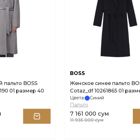
BOSS
й пальто BOSS
Женское синее пальто BO
190 01 размер 40
Cotaz_df 10261865 01 разм
Цвета:
Синий
Пальто
м
7 161 000 сум
11 935 000 сум