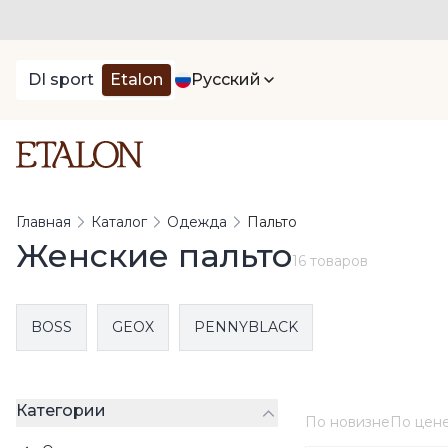
DI sport
Etalon
Русский
Главная
Каталог
Одежда
Пальто
Женские пальто
16 товаров
BOSS
GEOX
PENNYBLACK
Категории
По новизне
По цен