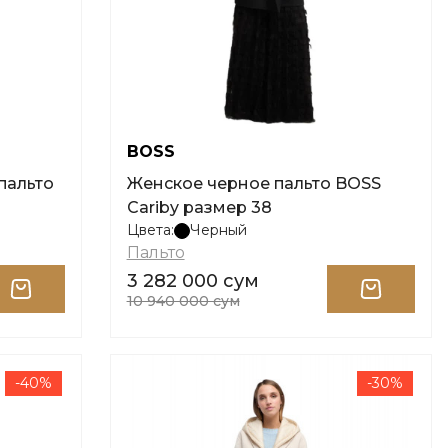
BOSS
пальто
Женское черное пальто BOSS
Cariby размер 38
Цвета:
Черный
Пальто
3 282 000 сум
10 940 000 сум
-40%
-30%