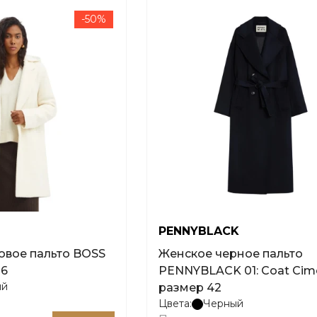
-50%
PENNYBLACK
овое пальто BOSS
Женское черное пальто
36
PENNYBLACK 01: Coat Cime
ый
размер 42
Цвета:
Черный