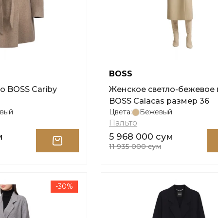
BOSS
Женское светло-бежевое 
BOSS Calacas размер 36
вый
Цвета:
Бежевый
Пальто
м
5 968 000 сум
11 935 000 сум
-30%