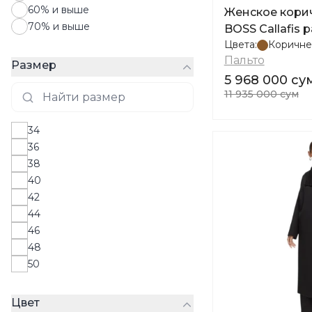
60% и выше
Женское кори
70% и выше
BOSS Callafis 
Цвета:
Коричне
Пальто
Размер
5 968 000 су
11 935 000 сум
34
36
38
40
42
44
46
48
50
Цвет