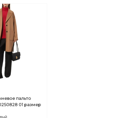
чневое пальто
10250828 01 размер
вый