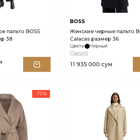
BOSS
ое пальто BOSS
Женские черные пальто 
ер 38
Calacas размер 36
Цвета:
Черный
Пальто
м
11 935 000 сум
-70%