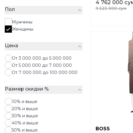
4 762 000 су
Рубашки
9 523 000 сум
Пол
Свитера
Свитшоты
Мужчины
Толстовки
Женщины
Топы
Футболки
Цена
Худи
Шорты
От 3 000 000 до 5 000 000
Юбки
От 5 000 000 до 7 000 000
От 7 000 000 до 100 000 000
Размер скидки %
10% и выше
20% и выше
30% и выше
40% и выше
BOSS
50% и выше