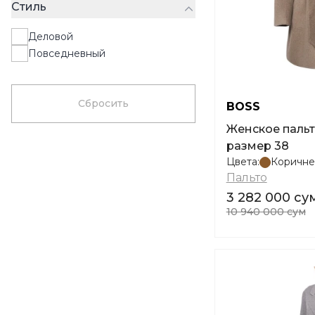
Стиль
Деловой
Повседневный
Сбросить
BOSS
Женское пальто BOSS Cariby
размер 38
Цвета:
Коричне
Пальто
3 282 000 су
10 940 000 сум