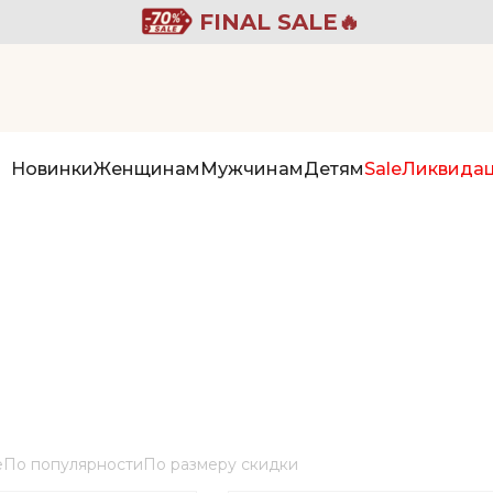
FINAL SALE🔥
Новинки
Женщинам
Мужчинам
Детям
Sale
Ликвида
е
По популярности
По размеру скидки