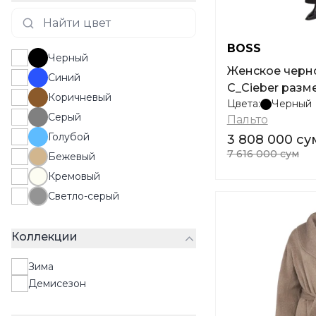
BOSS
Черный
Женское черн
Синий
C_Cieber разм
Коричневый
Цвета:
Черный
Серый
Пальто
Голубой
3 808 000 су
7 616 000 сум
Бежевый
Кремовый
Светло-серый
Коллекции
Зима
Демисезон