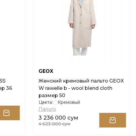
GEOX
SS
Женский кремовый пальто GEOX
ер 36
W rawelle b - wool blend cloth
размер 50
Цвета:
Кремовый
Пальто
3 236 000 сум
4 623 000 сум