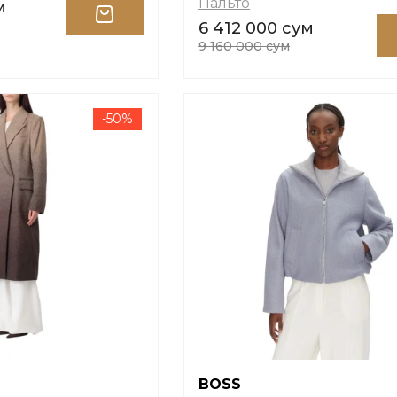
Пальто
м
6 412 000 сум
9 160 000 сум
-50%
BOSS