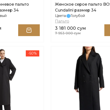
чневое пальто
Женское серое пальто BO
размер 34
Cundalini размер 34
вый
Цвета:
Голубой
Пальто
м
3 181 000 сум
7 953 000 сум
-50%