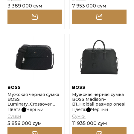
3 389 000 сум
7 953 000 сум
BOSS
BOSS
Мужская черная сумка
Мужская черная сумка
BOSS
BOSS Madison-
Luminary_Crossover
B1_Holdall размер onesi
размер onesi
Цвета:
Черный
Цвета:
Черный
Сумки
Сумки
5 856 000 сум
11 935 000 сум