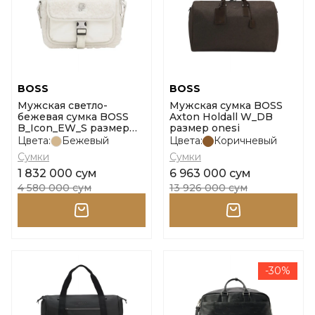
BOSS
BOSS
Мужская светло-
Мужская сумка BOSS
бежевая сумка BOSS
Axton Holdall W_DB
B_Icon_EW_S размер
размер onesi
onesi
Цвета:
Бежевый
Цвета:
Коричневый
Сумки
Сумки
1 832 000 сум
6 963 000 сум
4 580 000 сум
13 926 000 сум
-30%