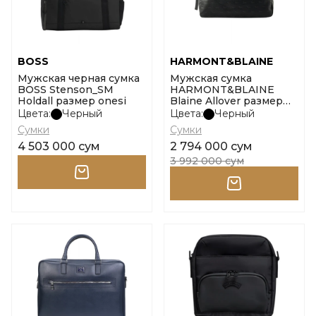
BOSS
HARMONT&BLAINE
Мужская черная сумка
Мужская сумка
BOSS Stenson_SM
HARMONT&BLAINE
Holdall размер onesi
Blaine Allover размер
uni
Цвета:
Черный
Цвета:
Черный
Сумки
Сумки
4 503 000 сум
2 794 000 сум
3 992 000 сум