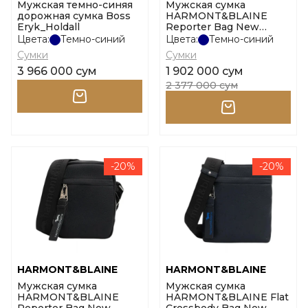
Мужская темно-синяя
Мужская сумка
дорожная сумка Boss
HARMONT&BLAINE
Eryk_Holdall
Reporter Bag New
Blaine Allover 001
Цвета:
Темно-синий
Цвета:
Темно-синий
размер uni
Сумки
Сумки
3 966 000 сум
1 902 000 сум
2 377 000 сум
-20%
-20%
HARMONT&BLAINE
HARMONT&BLAINE
Мужская сумка
Мужская сумка
HARMONT&BLAINE
HARMONT&BLAINE Flat