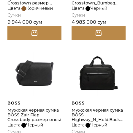
Crosstown размер
Crosstown_Bumbag
onesi
размер onesi
Цвета:
Коричневый
Цвета:
Черный
Сумки
Сумки
9 944 000 сум
4 983 000 сум
BOSS
BOSS
Мужская черная сумка
Мужская черная сумка
BOSS Zair Flap
BOSS
Crossbody размер onesi
Highway_N_Hold.Backp
размер onesi
Цвета:
Черный
Цвета:
Черный
Сумки
Сумки