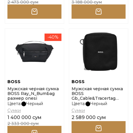
2 473 000 сум
3 188 000 сум
-40%
BOSS
BOSS
Мужская черная сумка
Мужская черная сумка
BOSS Ray_N_Bumbag
BOSS
размер onesi
Gb_Cable&Tracertag
размер onesi
Цвета:
Черный
Цвета:
Черный
Сумки
Сумки
1 400 000 сум
2 589 000 сум
2 333 000 сум