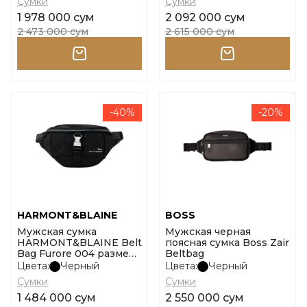
Сумки
Сумки
1 978 000 сум
2 092 000 сум
2 473 000 сум
2 615 000 сум
-40%
-20%
HARMONT&BLAINE
BOSS
Мужская сумка
Мужская черная
HARMONT&BLAINE Belt
поясная сумка Boss Zair
Bag Furore 004 размер
Beltbag
uni
Цвета:
Черный
Цвета:
Черный
Сумки
Сумки
1 484 000 сум
2 550 000 сум