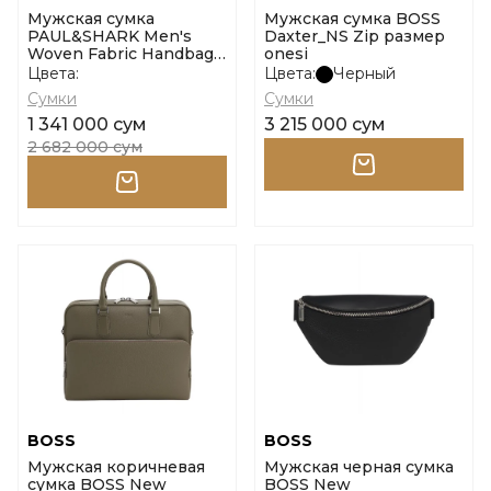
Мужская сумка
Мужская сумка BOSS
PAUL&SHARK Men's
Daxter_NS Zip размер
Woven Fabric Handbag
onesi
размер tgu
Цвета:
Цвета:
Черный
Сумки
Сумки
1 341 000 сум
3 215 000 сум
2 682 000 сум
BOSS
BOSS
Мужская коричневая
Мужская черная сумка
сумка BOSS New
BOSS New