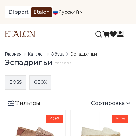
DI sport
Etalon
Русский
Главная
Каталог
Обувь
Эспадрильи
Эспадрильи
5 товаров
BOSS
GEOX
Фильтры
Сортировка
-40%
-50%