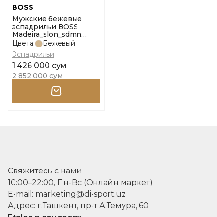
BOSS
Мужские бежевые
эспадрильи BOSS
Madeira_slon_sdmn
10260400 01 размер 44
Цвета:
Бежевый
Эспадрильи
1 426 000 сум
2 852 000 сум
Свяжитесь с нами
10:00–22:00, Пн-Вс (Онлайн маркет)
E-mail: marketing@di-sport.uz
Адрес: г.Ташкент, пр-т А.Темура, 60