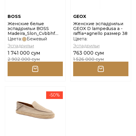
BOSS
GEOX
Женские белые
Женские эспадрильи
эспадрильи BOSS
GEOX D lampedusa a -
Madeira_Slon_Cvbbhf
raffia+agnello размер 38
размер 37
Цвета:
Бежевый
Цвета:
Эспадрильи
Эспадрильи
1 741 000 сум
763 000 сум
2 902 000 сум
1 526 000 сум
-50%