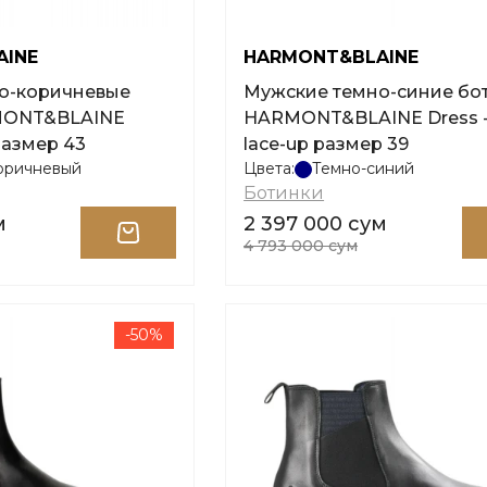
AINE
HARMONT&BLAINE
о-коричневые
Мужские темно-синие бо
MONT&BLAINE
HARMONT&BLAINE Dress - 
размер 43
lace-up размер 39
оричневый
Цвета:
Темно-синий
Ботинки
м
2 397 000 сум
4 793 000 сум
-50%