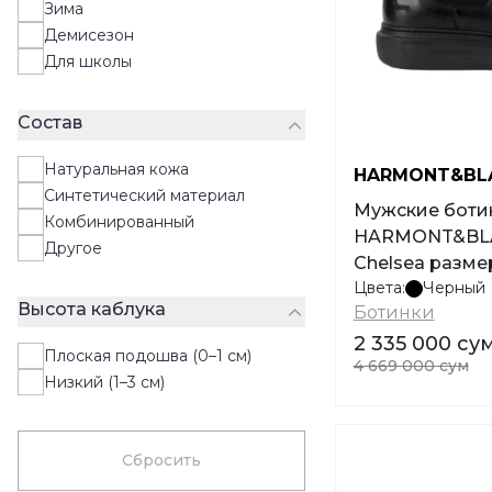
Зима
Демисезон
Для школы
Состав
Натуральная кожа
HARMONT&BL
Синтетический материал
Мужские ботинки
Комбинированный
HARMONT&BLAI
Другое
Chelsea разме
Цвета:
Черный
Высота каблука
Ботинки
2 335 000 су
Плоская подошва (0–1 см)
4 669 000 сум
Низкий (1–3 см)
Сбросить