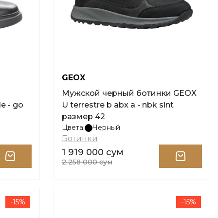
GEOX
и
Мужской черный ботинки GEOX
 - go
U terrestre b abx a - nbk sint
размер 42
Цвета:
Черный
Ботинки
1 919 000 сум
2 258 000 сум
-15%
-15%