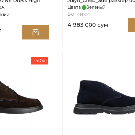
NE Dress High
Julyo_Cheb_Sde размер 4
Цвета:
Зеленый
45
Ботинки
иний
4 983 000 сум
м
-40%