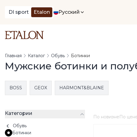
DI sport
Etalon
Русский
Главная
Каталог
Обувь
Ботинки
Мужские ботинки и полу
BOSS
GEOX
HARMONT&BLAINE
Категории
По новизне
По цен
Обувь
Ботинки