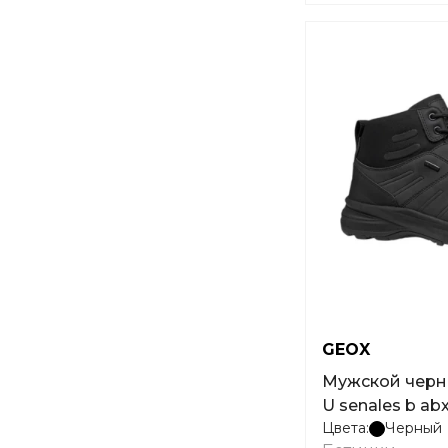
GEOX
Мужской черн
U senales b ab
Цвета:
Черный