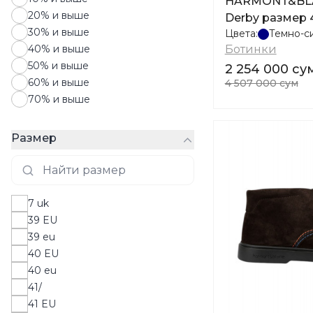
HARMONT&BLAI
20% и выше
Derby размер 
30% и выше
Цвета:
Темно-с
40% и выше
Ботинки
50% и выше
2 254 000 су
60% и выше
4 507 000 сум
70% и выше
Размер
7 uk
39 EU
39 eu
40 EU
40 eu
41/
41 EU