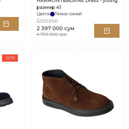
0
HARMONT&BLAINE Dress - young
размер 41
Цвета:
Темно-синий
Ботинки
2 397 000 сум
4 793 000 сум
-50%