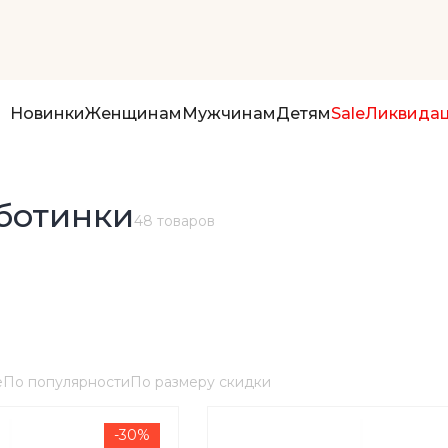
Новинки
Женщинам
Мужчинам
Детям
Sale
Ликвида
ботинки
48 товаров
е
По популярности
По размеру скидки
-30%