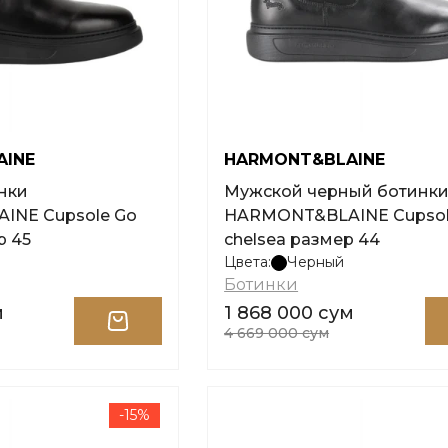
AINE
HARMONT&BLAINE
Мужской черный ботинк
NE Cupsole Go
HARMONT&BLAINE Cupsole
р 45
chelsea размер 44
Цвета:
Черный
Ботинки
м
1 868 000 сум
4 669 000 сум
-15%