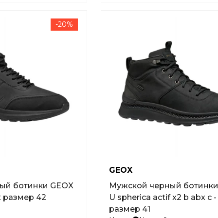
-20%
GEOX
ый ботинки GEOX
Мужской черный ботинк
x размер 42
U spherica actif x2 b abx c -
размер 41