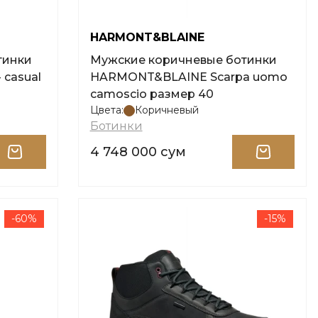
HARMONT&BLAINE
тинки
Мужские коричневые ботинки
casual
HARMONT&BLAINE Scarpa uomo
camoscio размер 40
Цвета:
Коричневый
Ботинки
4 748 000 сум
-60%
-15%