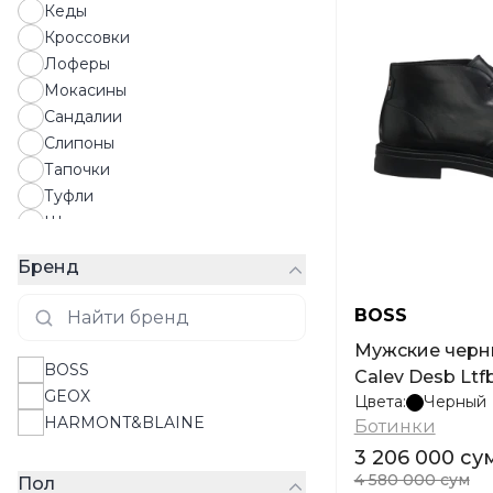
Кеды
Кроссовки
Лоферы
Мокасины
Сандалии
Слипоны
Тапочки
Туфли
Шлепки
Эспадрильи
Бренд
BOSS
Мужские черн
BOSS
Calev Desb Ltf
GEOX
Цвета:
Черный
HARMONT&BLAINE
Ботинки
3 206 000 су
4 580 000 сум
Пол