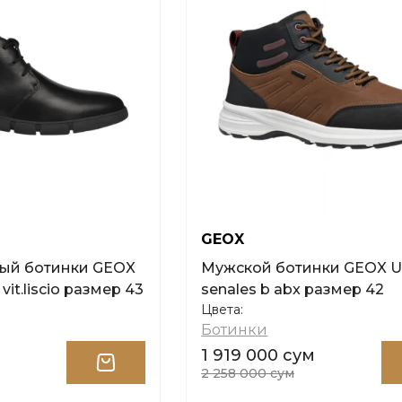
GEOX
ый ботинки GEOX
Мужской ботинки GEOX U
 vit.liscio размер 43
senales b abx размер 42
Цвета:
Ботинки
1 919 000 сум
2 258 000 сум