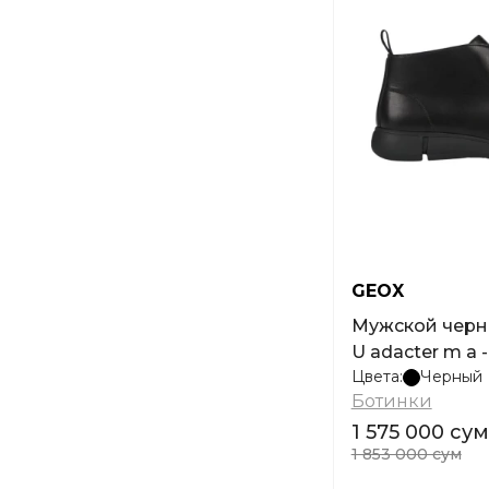
GEOX
Мужской черн
U adacter m a -
Цвета:
Черный
Ботинки
1 575 000 сум
1 853 000 сум