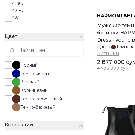
41 eu
42 EU
HARMONT&BL
42/
42 eu
Мужские темн
43/
ботинки HAR
Цвет
43 EU
Dress - young 
43 eu
Цвета:
Темно-к
Ботинки
44 EU
44 eu
2 877 000 су
Черный
4 793 000 сум
45 eu
Темно-синий
45 EU
Зеленый
46 EU
Коричневый
Темно-коричневый
Темно-бежевый
Коллекции