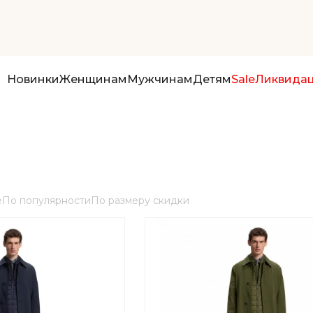
Новинки
Женщинам
Мужчинам
Детям
Sale
Ликвида
е
По популярности
По размеру скидки