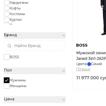
Кардиганы
Кофты
Костюмы
Куртки
Лонгсливы
Майки
Бренд
Нижнее белье
Пальто
BOSS
Пиджаки
Мужской сини
Пижамы
BOSS
Jared-3in1-263
Плавки
Цвета:
Синий
Плащи
Плащи
Пол
Поло
Пуховики
11 977 000 с
Мужчины
Рубашки
Женщины
Свитера
Свитшоты
Цена
Толстовки
Футболки