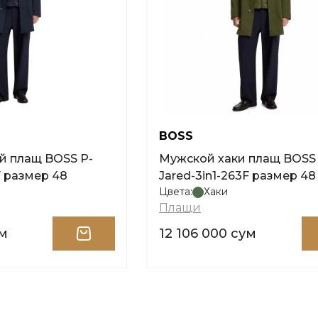
BOSS
й плащ BOSS P-
Мужской хаки плащ BOSS 
F размер 48
Jared-3in1-263F размер 48
Цвета:
Хаки
Плащи
ум
12 106 000 сум