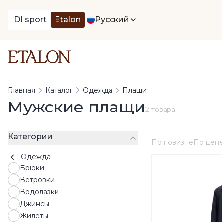
DI sport
Etalon
Русский
Главная
Каталог
Одежда
Плащи
Мужские плащи
2 товара
Категории
По новизне
По цен
Одежда
Брюки
Ветровки
Водолазки
Джинсы
Жилеты