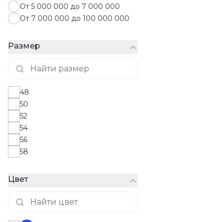
От 5 000 000 до 7 000 000
Халаты
От 7 000 000 до 100 000 000
Худи
Шорты
Размер
48
50
52
54
56
58
Цвет