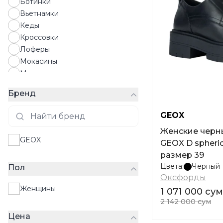
Ботинки
Вьетнамки
Кеды
Кроссовки
Лоферы
Мокасины
Мюли
Оксфорды
Бренд
Сандалии
Сапоги
GEOX
Слипоны
Женские черн
Тапочки
GEOX
GEOX D spherica 
Туфли
размер 39
Шлепки
Цвета:
Черный
Пол
Эспадрильи
Оксфорды
Женщины
1 071 000 сум
2 142 000 сум
Цена