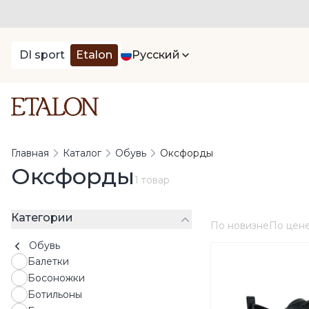
DI sport
Etalon
Русский
Главная
Каталог
Обувь
Оксфорды
Оксфорды
1 товар
Категории
По новизне
По цен
Обувь
Балетки
Босоножки
Ботильоны