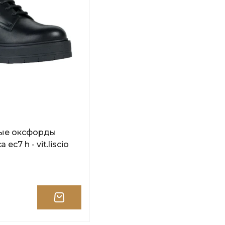
ые оксфорды
ec7 h - vit.liscio