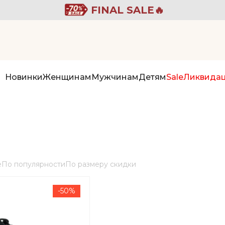
FINAL SALE🔥
Новинки
Женщинам
Мужчинам
Детям
Sale
Ликвида
е
По популярности
По размеру скидки
-50%