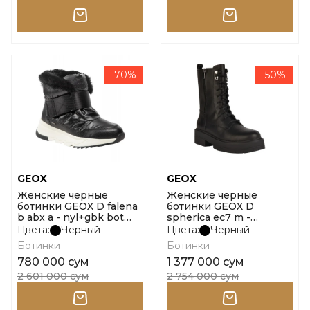
-70%
-50%
GEOX
GEOX
Женские черные
Женские черные
ботинки GEOX D falena
ботинки GEOX D
b abx a - nyl+gbk bot
spherica ec7 m -
размер 35
vit.liscio размер 38
Цвета:
Черный
Цвета:
Черный
Ботинки
Ботинки
780 000 сум
1 377 000 сум
2 601 000 сум
2 754 000 сум