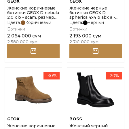
GEOX
GEOX
Женские коричневые
Женские черные
ботинки GEOX D nebula
ботинки GEOX D
2.0 x b - scam. размер
spherica 4x4 b abx a -
37
nappa размер 37
Цвета:
Коричневый
Цвета:
Черный
Ботинки
Ботинки
2 064 000 сум
2 193 000 сум
2 580 000 сум
2 741 000 сум
-30%
-20%
GEOX
BOSS
Женские коричневые
Женский черный