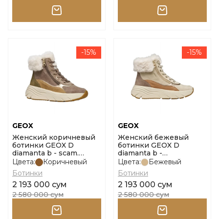
-15%
-15%
GEOX
GEOX
Женский коричневый
Женский бежевый
ботинки GEOX D
ботинки GEOX D
diamanta b - scam.
diamanta b -
размер 38
scam.+nappa размер 38
Цвета:
Коричневый
Цвета:
Бежевый
Ботинки
Ботинки
2 193 000 сум
2 193 000 сум
2 580 000 сум
2 580 000 сум