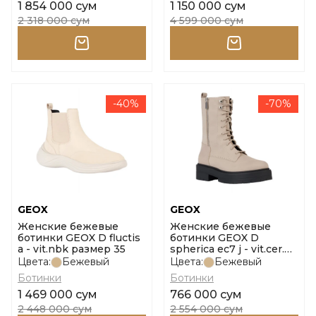
1 854 000 сум
1 150 000 сум
2 318 000 сум
4 599 000 сум
-40%
-70%
GEOX
GEOX
Женские бежевые
Женские бежевые
ботинки GEOX D fluctis
ботинки GEOX D
a - vit.nbk размер 35
spherica ec7 j - vit.cer.
размер 36
Цвета:
Бежевый
Цвета:
Бежевый
Ботинки
Ботинки
1 469 000 сум
766 000 сум
2 448 000 сум
2 554 000 сум