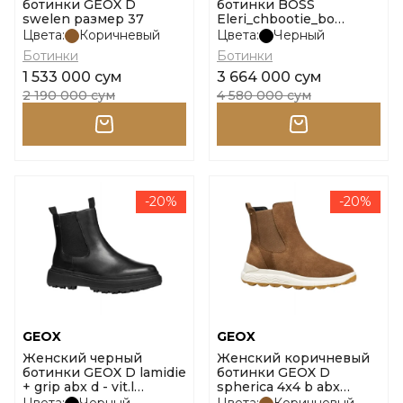
ботинки GEOX D
ботинки BOSS
swelen размер 37
Eleri_chbootie_bo
10274275 01 размер 37
Цвета:
Коричневый
Цвета:
Черный
Ботинки
Ботинки
1 533 000 сум
3 664 000 сум
2 190 000 сум
4 580 000 сум
-20%
-20%
GEOX
GEOX
Женский черный
Женский коричневый
ботинки GEOX D lamidie
ботинки GEOX D
+ grip abx d - vit.l
spherica 4x4 b abx
размер 38
размер 39