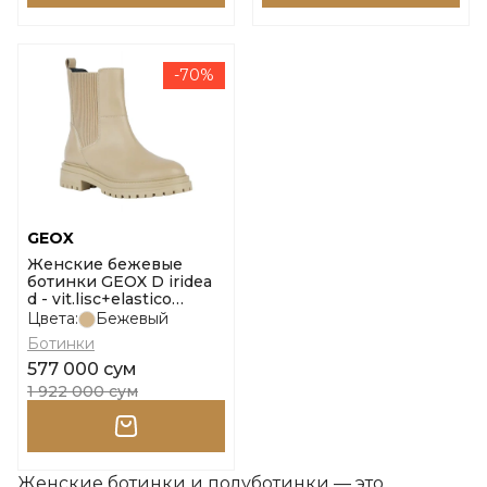
-70%
GEOX
Женские бежевые
ботинки GEOX D iridea
d - vit.lisc+elastico
размер 36
Цвета:
Бежевый
Ботинки
577 000 сум
1 922 000 сум
Женские ботинки и полуботинки — это