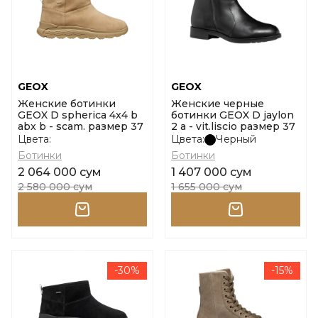
GEOX
GEOX
Женские ботинки
Женские черные
GEOX D spherica 4x4 b
ботинки GEOX D jaylon
abx b - scam. размер 37
2 a - vit.liscio размер 37
Цвета:
Цвета:
Черный
Ботинки
Ботинки
2 064 000 сум
1 407 000 сум
2 580 000 сум
1 655 000 сум
-30%
-15%