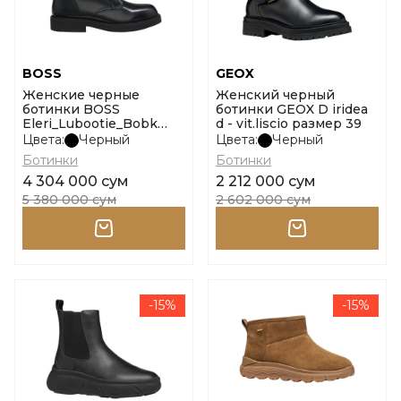
BOSS
GEOX
Женские черные
Женский черный
ботинки BOSS
ботинки GEOX D iridea
Eleri_Lubootie_Bobk
d - vit.liscio размер 39
размер 35
Цвета:
Черный
Цвета:
Черный
Ботинки
Ботинки
4 304 000 сум
2 212 000 сум
5 380 000 сум
2 602 000 сум
-15%
-15%