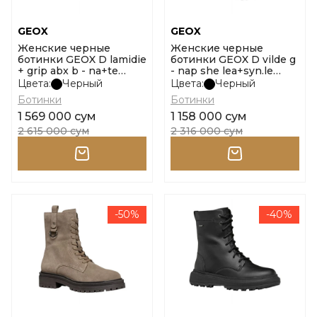
GEOX
GEOX
Женские черные
Женские черные
ботинки GEOX D lamidie
ботинки GEOX D vilde g
+ grip abx b - na+te
- nap she lea+syn.le
размер 40
размер 36
Цвета:
Черный
Цвета:
Черный
Ботинки
Ботинки
1 569 000 сум
1 158 000 сум
2 615 000 сум
2 316 000 сум
-50%
-40%