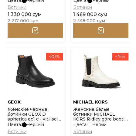
Цвета:
Черный
Цвета:
Черный
Ботинки
Ботинки
1 330 000 сум
1 469 000 сум
2 217 000 сум
2 448 000 сум
-20%
-75%
GEOX
MICHAEL KORS
Женские черные
Женские белые
ботинки GEOX D
ботинки MICHAEL
spherica ec1 c - vit.liscio
KORS Ridley gore bootie
размер 38
размер 9
Цвета:
Черный
Цвета:
Белый
Ботинки
Ботинки