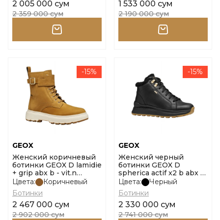
2 005 000 сум
1 533 000 сум
2 359 000 сум
2 190 000 сум
-15%
-15%
GEOX
GEOX
Женский коричневый
Женский черный
ботинки GEOX D lamidie
ботинки GEOX D
+ grip abx b - vit.n
spherica actif x2 b abx a
размер 38
- размер 38
Цвета:
Коричневый
Цвета:
Черный
Ботинки
Ботинки
2 467 000 сум
2 330 000 сум
2 902 000 сум
2 741 000 сум