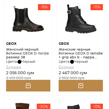
-15%
-15%
GEOX
GEOX
Женский черный
Женские черные
ботинки GEOX D norize
ботинки GEOX D lamidie
размер 38
+ grip abx b - nappa
размер 36
Цвета:
Черный
Цвета:
Черный
Ботинки
Ботинки
2 056 000 сум
2 467 000 сум
2 419 000 сум
2 902 000 сум
-30%
-15%