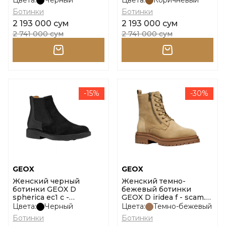
Цвета:
Черный
Цвета:
Коричневый
Ботинки
Ботинки
2 193 000 сум
2 193 000 сум
2 741 000 сум
2 741 000 сум
-15%
-30%
GEOX
GEOX
Женский черный
Женский темно-
ботинки GEOX D
бежевый ботинки
spherica ec1 c -
GEOX D iridea f - scam.
scam.+nappa размер 38
размер 38
Цвета:
Черный
Цвета:
Темно-бежевый
Ботинки
Ботинки