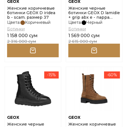
GEOX
GEOX
Женские коричневые
Женские черные
ботинки GEOX D iridea
ботинки GEOX D lamidie
b - scam. размер 37
+ grip abx e - nappa
размер 40
Цвета:
Коричневый
Цвета:
Черный
Ботинки
Ботинки
1 158 000 сум
1 569 000 сум
2 316 000 сум
2 615 000 сум
-15%
-60%
GEOX
GEOX
Женские черные
Женские коричневые