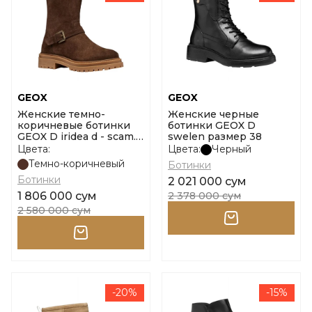
GEOX
GEOX
Женские темно-
Женские черные
коричневые ботинки
ботинки GEOX D
GEOX D iridea d - scam.
swelen размер 38
размер 36
Цвета:
Цвета:
Черный
Темно-коричневый
Ботинки
Ботинки
2 021 000 сум
1 806 000 сум
2 378 000 сум
2 580 000 сум
-20%
-15%