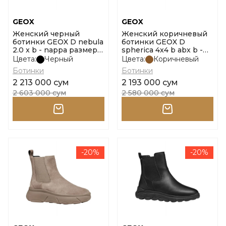
GEOX
GEOX
Женский черный
Женский коричневый
ботинки GEOX D nebula
ботинки GEOX D
2.0 x b - nappa размер
spherica 4x4 b abx b -
38
scam. размер 37
Цвета:
Черный
Цвета:
Коричневый
Ботинки
Ботинки
2 213 000 сум
2 193 000 сум
2 603 000 сум
2 580 000 сум
-20%
-20%