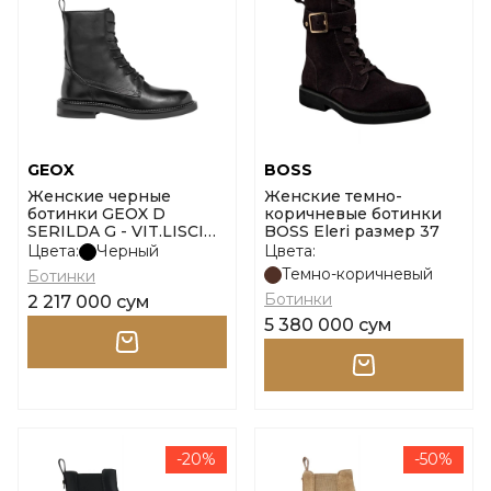
GEOX
BOSS
Женские черные
Женские темно-
ботинки GEOX D
коричневые ботинки
SERILDA G - VIT.LISCIO
BOSS Eleri размер 37
размер 36
Цвета:
Черный
Цвета:
Темно-коричневый
Ботинки
Ботинки
2 217 000 сум
5 380 000 сум
-20%
-50%