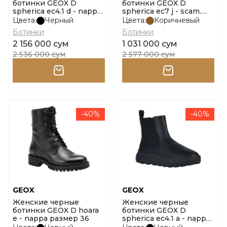
ботинки GEOX D
ботинки GEOX D
spherica ec4.1 d - nappa
spherica ec7 j - scam.
размер 40
размер 37
Цвета:
Черный
Цвета:
Коричневый
Ботинки
Ботинки
2 156 000 сум
1 031 000 сум
2 536 000 сум
2 577 000 сум
-40%
-40%
GEOX
GEOX
Женские черные
Женские черные
ботинки GEOX D hoara
ботинки GEOX D
e - nappa размер 36
spherica ec4.1 a - nappa
размер 41