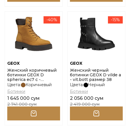
-40%
-15%
GEOX
GEOX
Женский коричневый
Женский черный
ботинки GEOX D
ботинки GEOX D vilde a
spherica ec7 c -
- vit.bott размер 38
vit.nbk+sin размер 38
Цвета:
Коричневый
Цвета:
Черный
Ботинки
Ботинки
1 645 000 сум
2 056 000 сум
2 741 000 сум
2 419 000 сум