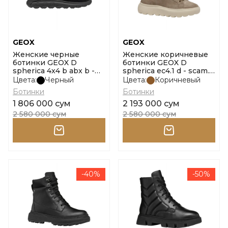
GEOX
GEOX
Женские черные
Женские коричневые
ботинки GEOX D
ботинки GEOX D
spherica 4x4 b abx b -
spherica ec4.1 d - scam.
scam. размер 37
размер 37
Цвета:
Черный
Цвета:
Коричневый
Ботинки
Ботинки
1 806 000 сум
2 193 000 сум
2 580 000 сум
2 580 000 сум
-40%
-50%