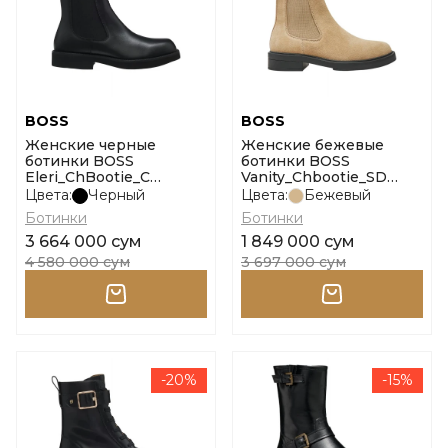
BOSS
BOSS
Женские черные
Женские бежевые
ботинки BOSS
ботинки BOSS
Eleri_ChBootie_C
Vanity_Chbootie_SD
размер 36
размер 36
Цвета:
Черный
Цвета:
Бежевый
Ботинки
Ботинки
3 664 000 сум
1 849 000 сум
4 580 000 сум
3 697 000 сум
-20%
-15%