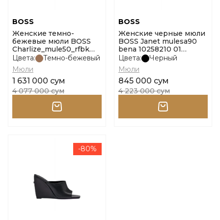
BOSS
BOSS
Женские темно-
Женские черные мюли
бежевые мюли BOSS
BOSS Janet mulesa90
Charlize_mule50_rfbk
bena 10258210 01
10271641 01 размер 37
размер 38
Цвета:
Темно-бежевый
Цвета:
Черный
Мюли
Мюли
1 631 000 сум
845 000 сум
4 077 000 сум
4 223 000 сум
-80%