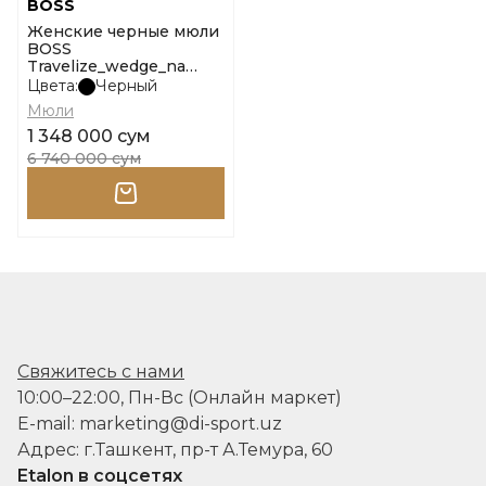
BOSS
Женские черные мюли
BOSS
Travelize_wedge_na
10254667 01 размер 37
Цвета:
Черный
Мюли
1 348 000 сум
6 740 000 сум
Свяжитесь с нами
10:00–22:00, Пн-Вс (Онлайн маркет)
E-mail: marketing@di-sport.uz
Адрес: г.Ташкент, пр-т А.Темура, 60
Etalon в соцсетях