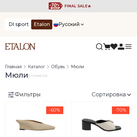
FINAL SALE🔥
DI sport
Etalon
Русский
Главная
Каталог
Обувь
Мюли
Мюли
5 товаров
Фильтры
Сортировка
-60%
-70%