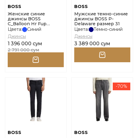
BOSS
BOSS
Женские синие
Мужские темно-синие
джинсы BOSS
джинсы BOSS P-
C_Balloon Hr Fup
Delaware размер 31
размер 29
Цвета:
Синий
Цвета:
Темно-синий
Джинсы
Джинсы
1 396 000 сум
3 389 000 сум
2 791 000 сум
-70%
BOSS
BOSS