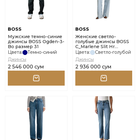
BOSS
BOSS
Мужские темно-синие
Женские светло-
джинсы BOSS Ogden-3-
голубые джинсы BOSS
Bo размер 31
C_Marlene Slit Hr
размер 26
Цвета:
Темно-синий
Цвета:
Светло-голубой
Джинсы
Джинсы
2 546 000 сум
2 936 000 сум