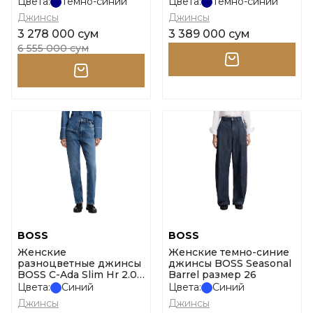
размер 33
Цвета:
Темно-синий
Цвета:
Темно-синий
Джинсы
Джинсы
3 278 000 сум
3 389 000 сум
6 555 000 сум
BOSS
BOSS
Женские
Женские темно-синие
разноцветные джинсы
джинсы BOSS Seasonal
BOSS C-Ada Slim Hr 2.0
Barrel размер 26
размер 26
Цвета:
Синий
Цвета:
Синий
Джинсы
Джинсы