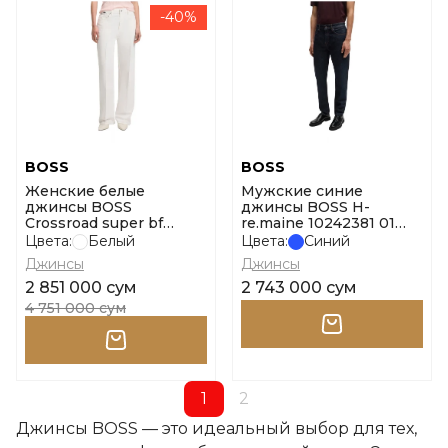
-40%
BOSS
BOSS
Женские белые
Мужские синие
джинсы BOSS
джинсы BOSS H-
Crossroad super bf
re.maine 10242381 01
10270547 01 размер 30
размер 32
Цвета:
Белый
Цвета:
Синий
Джинсы
Джинсы
2 851 000 сум
2 743 000 сум
4 751 000 сум
1
2
Джинсы BOSS — это идеальный выбор для тех,