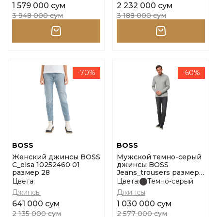
1 579 000 сум
2 232 000 сум
3 948 000 сум
3 188 000 сум
-70%
-60%
BOSS
BOSS
Женский джинсы BOSS
Мужской темно-серый
C_elsa 10252460 01
джинсы BOSS
размер 28
Jeans_trousers размер
31
Цвета:
Цвета:
Темно-серый
Джинсы
Джинсы
641 000 сум
1 030 000 сум
2 135 000 сум
2 577 000 сум