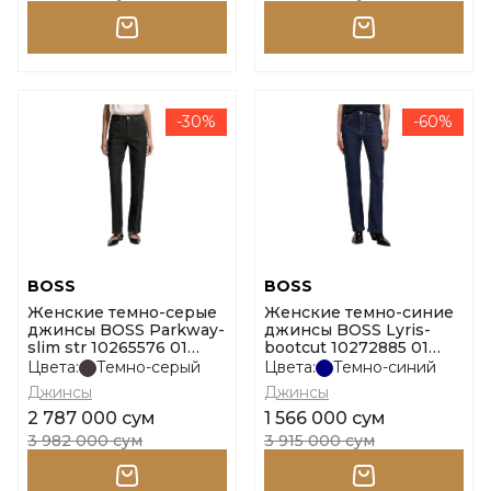
-30%
-60%
BOSS
BOSS
Женские темно-серые
Женские темно-синие
джинсы BOSS Parkway-
джинсы BOSS Lyris-
slim str 10265576 01
bootcut 10272885 01
размер 25
размер 27
Цвета:
Темно-серый
Цвета:
Темно-синий
Джинсы
Джинсы
2 787 000 сум
1 566 000 сум
3 982 000 сум
3 915 000 сум