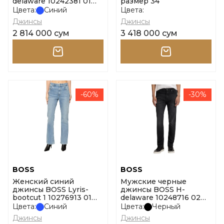
delaware 10242381 01
размер 34
размер 34
Цвета:
Синий
Цвета:
Джинсы
Джинсы
2 814 000 сум
3 418 000 сум
-60%
-30%
BOSS
BOSS
Женский синий
Мужские черные
джинсы BOSS Lyris-
джинсы BOSS H-
bootcut 1 10276913 01
delaware 10248716 02
размер 29
размер 31
Цвета:
Синий
Цвета:
Черный
Джинсы
Джинсы