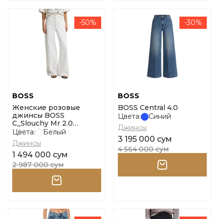
-50%
-30%
BOSS
BOSS
Женские розовые
BOSS Central 4.0
джинсы BOSS
Цвета:
Синий
C_Slouchy Mr 2.0
Джинсы
размер 27
Цвета:
Белый
3 195 000 сум
Джинсы
4 564 000 сум
1 494 000 сум
2 987 000 сум