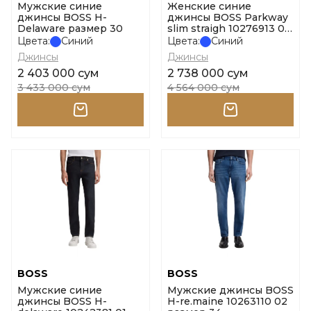
Мужские синие
Женские синие
джинсы BOSS H-
джинсы BOSS Parkway
Delaware размер 30
slim straigh 10276913 01
размер 26
Цвета:
Синий
Цвета:
Синий
Джинсы
Джинсы
2 403 000 сум
2 738 000 сум
3 433 000 сум
4 564 000 сум
BOSS
BOSS
Мужские синие
Мужские джинсы BOSS
джинсы BOSS H-
H-re.maine 10263110 02