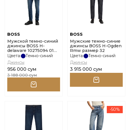
BOSS
BOSS
Мужской темно-синий
Мужские темно-синие
джинсы BOSS H-
джинсы BOSS H-Ogden
delaware 10275094 01
Rmw размер 32
размер 30
Цвета:
Темно-синий
Цвета:
Темно-синий
Джинсы
Джинсы
956 000 сум
3 915 000 сум
3 188 000 сум
-50%