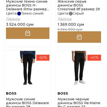
Мужские темно-синие
Женские серые
джинсы BOSS H-
джинсы BOSS
Delaware Rmw размер
Crossroad-Bf размер 29
31
Цвета:
Темно-синий
Цвета:
Серый
Джинсы
Джинсы
3 524 000 сум
1 369 000 сум
4 564 000 сум
-50%
-40%
BOSS
BOSS
Мужские синие
Мужские черные
джинсы BOSS Delaware
джинсы BOSS Re.Maine
Bo размер 38
Bc-C размер 33