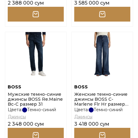
2 388 000 сум
3 585 000 сум
BOSS
BOSS
Мужские темно-синие
Женские темно-синие
джинсы BOSS Re.Maine
джинсы BOSS C-
Bc-C размер 31
Marlene Flr Hr размер
27
Цвета:
Темно-синий
Цвета:
Темно-синий
Джинсы
Джинсы
2 348 000 сум
3 418 000 сум