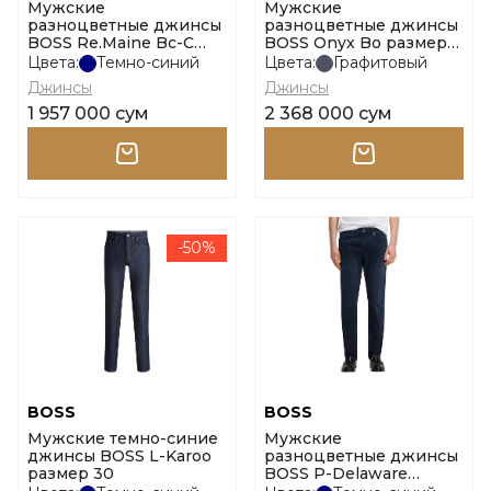
Мужские
Мужские
разноцветные джинсы
разноцветные джинсы
BOSS Re.Maine Bc-C
BOSS Onyx Bo размер
размер 31
31
Цвета:
Темно-синий
Цвета:
Графитовый
Джинсы
Джинсы
1 957 000 сум
2 368 000 сум
-50%
BOSS
BOSS
Мужские темно-синие
Мужские
джинсы BOSS L-Karoo
разноцветные джинсы
размер 30
BOSS P-Delaware