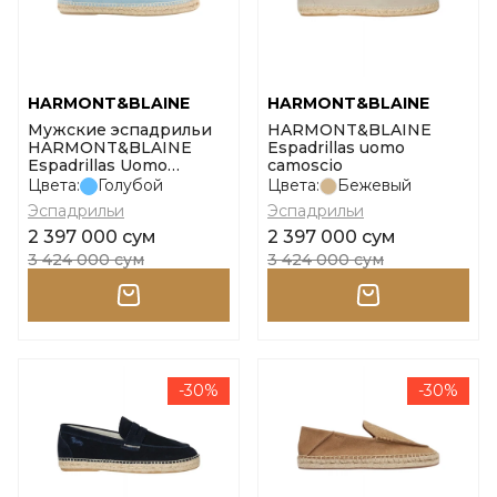
HARMONT&BLAINE
HARMONT&BLAINE
Мужские эспадрильи
HARMONT&BLAINE
HARMONT&BLAINE
Espadrillas uomo
Espadrillas Uomo
camoscio
Camoscio размер 39
Цвета:
Голубой
Цвета:
Бежевый
Эспадрильи
Эспадрильи
2 397 000 сум
2 397 000 сум
3 424 000 сум
3 424 000 сум
-30%
-30%