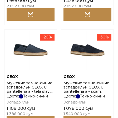
1 996 000 сум
1 426 000 сум
2 852 000 сум
2 852 000 сум
-20%
-30%
GEOX
GEOX
Мужские темно-синие
Мужские темно-синие
эспадрильи GEOX U
эспадрильи GEOX U
pantelleria a - tela slav.
pantelleria a - scam.
размер 40
размер 40
Цвета:
Темно-синий
Цвета:
Темно-синий
Эспадрильи
Эспадрильи
1 109 000 сум
1 078 000 сум
1 386 000 сум
1 540 000 сум