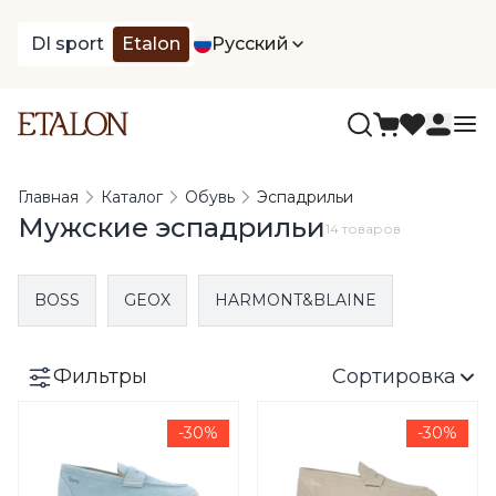
DI sport
Etalon
Русский
Главная
Каталог
Обувь
Эспадрильи
Мужские эспадрильи
14 товаров
BOSS
GEOX
HARMONT&BLAINE
Фильтры
Сортировка
-30%
-30%