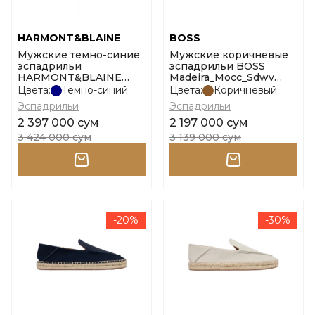
HARMONT&BLAINE
BOSS
Мужские темно-синие
Мужские коричневые
эспадрильи
эспадрильи BOSS
HARMONT&BLAINE
Madeira_Mocc_Sdwv
Espadrillas Uomo
размер 39
Цвета:
Темно-синий
Цвета:
Коричневый
Camoscio размер 39
Эспадрильи
Эспадрильи
2 397 000 сум
2 197 000 сум
3 424 000 сум
3 139 000 сум
-20%
-30%