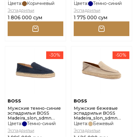
Цвета:
Коричневый
Цвета:
Темно-синий
Эспадрильи
Эспадрильи
1 806 000 сум
1 775 000 сум
-30%
-50%
BOSS
BOSS
Мужские темно-синие
Мужские бежевые
эспадрильи BOSS
эспадрильи BOSS
Madeira_slon_sdmn
Madeira_slon_sdmn
10260400 01 размер 41
10260400 01 размер 44
Цвета:
Темно-синий
Цвета:
Бежевый
Эспадрильи
Эспадрильи