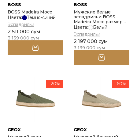
BOSS
BOSS
BOSS Madeira Mocc
Мужские белые
эспадрильи BOSS
Цвета:
Темно-синий
Madeira Mocc размер
Эспадрильи
40
Цвета:
Белый
2 511 000 сум
Эспадрильи
3 139 000 сум
2 197 000 сум
3 139 000 сум
-20%
-60%
GEOX
GEOX