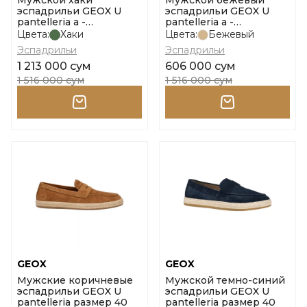
Мужской хаки
Мужской бежевый
эспадрильи GEOX U
эспадрильи GEOX U
pantelleria a -
pantelleria a -
tess.maglia размер 40
tess.maglia размер 40
Цвета:
Хаки
Цвета:
Бежевый
Эспадрильи
Эспадрильи
1 213 000 сум
606 000 сум
1 516 000 сум
1 516 000 сум
GEOX
GEOX
Мужские коричневые
Мужской темно-синий
эспадрильи GEOX U
эспадрильи GEOX U
pantelleria размер 40
pantelleria размер 40