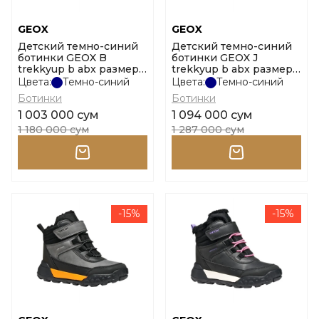
GEOX
GEOX
Детский темно-синий
Детский темно-синий
ботинки GEOX B
ботинки GEOX J
trekkyup b abx размер
trekkyup b abx размер
23
31
Цвета:
Темно-синий
Цвета:
Темно-синий
Ботинки
Ботинки
1 003 000 сум
1 094 000 сум
1 180 000 сум
1 287 000 сум
-15%
-15%