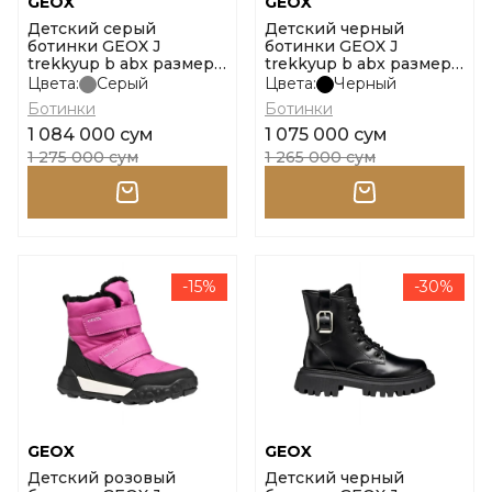
GEOX
GEOX
Детский серый
Детский черный
ботинки GEOX J
ботинки GEOX J
trekkyup b abx размер
trekkyup b abx размер
31
30
Цвета:
Серый
Цвета:
Черный
Ботинки
Ботинки
1 084 000 сум
1 075 000 сум
1 275 000 сум
1 265 000 сум
-15%
-30%
GEOX
GEOX
Детский розовый
Детский черный