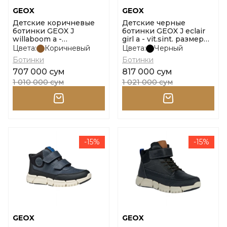
GEOX
GEOX
Детские коричневые
Детские черные
ботинки GEOX J
ботинки GEOX J eclair
willaboom a -
girl a - vit.sint. размер
scam.sintetico размер
30
Цвета:
Коричневый
Цвета:
Черный
30
Ботинки
Ботинки
707 000 сум
817 000 сум
1 010 000 сум
1 021 000 сум
-15%
-15%
GEOX
GEOX