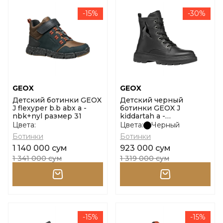
-15%
-30%
GEOX
GEOX
Детский ботинки GEOX
Детский черный
J flexyper b.b abx a -
ботинки GEOX J
nbk+nyl размер 31
kiddartah a -
nappa+vernice размер
Цвета:
Цвета:
Черный
39
Ботинки
Ботинки
1 140 000 сум
923 000 сум
1 341 000 сум
1 319 000 сум
-15%
-15%