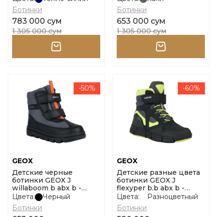
Ботинки
Ботинки
783 000 сум
653 000 сум
1 305 000 сум
1 305 000 сум
-50%
-60%
GEOX
GEOX
Детские черные
Детские разные цвета
ботинки GEOX J
ботинки GEOX J
willaboom b abx b -
flexyper b.b abx b -
nylon+ge размер 31
dbk+nyl размер 31
Цвета:
Черный
Цвета:
Разноцветный
Ботинки
Ботинки