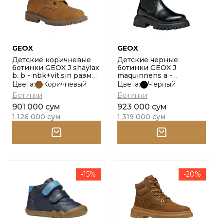
GEOX
GEOX
Детские коричневые
Детские черные
ботинки GEOX J shaylax
ботинки GEOX J
b. b - nbk+vit.sin размер
maquinnens a -
28
sint.asport.+ размер 31
Цвета:
Коричневый
Цвета:
Черный
Ботинки
Ботинки
901 000 сум
923 000 сум
1 126 000 сум
1 319 000 сум
-15%
-20%