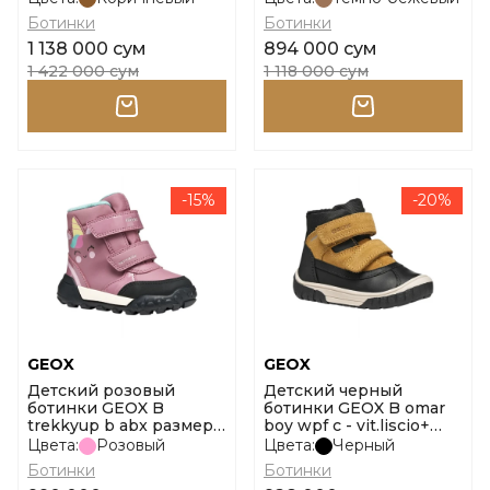
Ботинки
Ботинки
1 138 000 сум
894 000 сум
1 422 000 сум
1 118 000 сум
-15%
-20%
GEOX
GEOX
Детский розовый
Детский черный
ботинки GEOX B
ботинки GEOX B omar
trekkyup b abx размер
boy wpf c - vit.liscio+
26
размер 23
Цвета:
Розовый
Цвета:
Черный
Ботинки
Ботинки