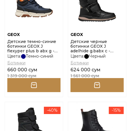
GEOX
GEOX
Детские темно-синие
Детские черные
ботинки GEOX J
ботинки GEOX J
flexyper plus b abx g -
adelhide g.babx c -
sy+ny размер 28
ny+vi.si размер 30
Цвета:
Темно-синий
Цвета:
Черный
Ботинки
Ботинки
660 000 сум
624 000 сум
1 319 000 сум
1 561 000 сум
-40%
-15%