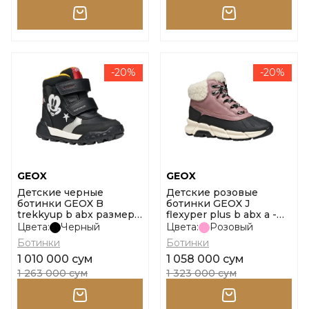
-20%
-20%
GEOX
GEOX
Детские черные
Детские розовые
ботинки GEOX B
ботинки GEOX J
trekkyup b abx размер
flexyper plus b abx a -
21
sint размер 30
Цвета:
Черный
Цвета:
Розовый
Ботинки
Ботинки
1 010 000 сум
1 058 000 сум
1 263 000 сум
1 323 000 сум