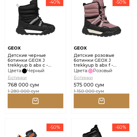
-40%
-50%
GEOX
GEOX
Детские черные
Детские розовые
ботинки GEOX J
ботинки GEOX J
trekkyup b abx c -
trekkyup b abx f -
nylon+dbk размер 32
nylon+dbk размер 31
Цвета:
Черный
Цвета:
Розовый
Ботинки
Ботинки
768 000 сум
575 000 сум
1 280 000 сум
1 150 000 сум
-50%
-60%