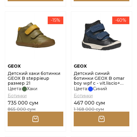
-15%
-60%
GEOX
GEOX
Детский хаки ботинки
Детский синий
GEOX B steppieup
ботинки GEOX B omar
размер 21
boy wpf c - vit.liscio+
размер 24
Цвета:
Хаки
Цвета:
Синий
Ботинки
Ботинки
735 000 сум
467 000 сум
865 000 сум
1 168 000 сум