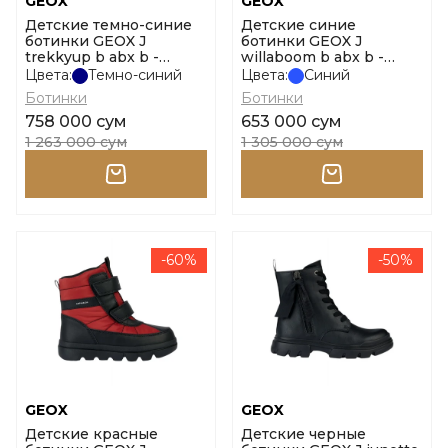
GEOX
GEOX
Детские темно-синие
Детские синие
ботинки GEOX J
ботинки GEOX J
trekkyup b abx b -
willaboom b abx b -
dbk+nylon размер 32
nylon+ge размер 31
Цвета:
Темно-синий
Цвета:
Синий
Ботинки
Ботинки
758 000 сум
653 000 сум
1 263 000 сум
1 305 000 сум
-60%
-50%
GEOX
GEOX
Детские красные
Детские черные