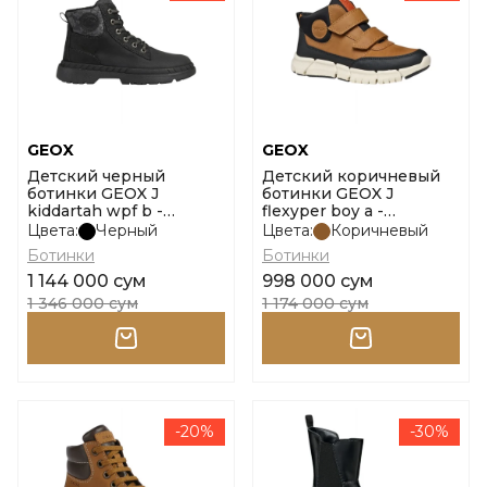
GEOX
GEOX
Детский черный
Детский коричневый
ботинки GEOX J
ботинки GEOX J
kiddartah wpf b -
flexyper boy a -
vit.nbk+ny размер 35
sint.cerato размер 31
Цвета:
Черный
Цвета:
Коричневый
Ботинки
Ботинки
1 144 000 сум
998 000 сум
1 346 000 сум
1 174 000 сум
-20%
-30%