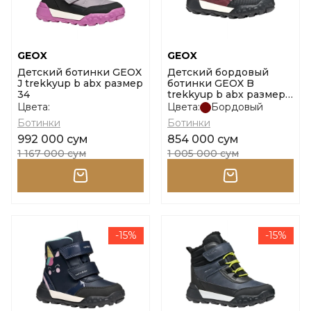
GEOX
GEOX
Детский ботинки GEOX
Детский бордовый
J trekkyup b abx размер
ботинки GEOX B
34
trekkyup b abx размер
25
Цвета:
Цвета:
Бордовый
Ботинки
Ботинки
992 000 сум
854 000 сум
1 167 000 сум
1 005 000 сум
-15%
-15%