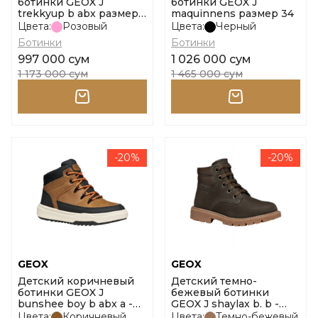
ботинки GEOX J
ботинки GEOX J
trekkyup b abx размер
maquinnens размер 34
30
Цвета:
Розовый
Цвета:
Черный
Ботинки
Ботинки
997 000 сум
1 026 000 сум
1 173 000 сум
1 465 000 сум
-20%
-20%
GEOX
GEOX
Детский коричневый
Детский темно-
ботинки GEOX J
бежевый ботинки
bunshee boy b abx a -
GEOX J shaylax b. b -
sint.c размер 34
nbk+vit.sin размер 32
Цвета:
Коричневый
Цвета:
Темно-бежевый