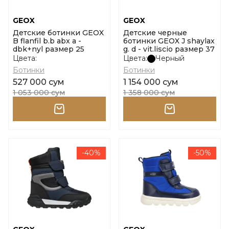
GEOX
GEOX
Детские ботинки GEOX
Детские черные
B flanfil b.b abx a -
ботинки GEOX J shaylax
dbk+nyl размер 25
g. d - vit.liscio размер 37
Цвета:
Цвета:
Черный
Ботинки
Ботинки
527 000 сум
1 154 000 сум
1 053 000 сум
1 358 000 сум
-40%
-50%