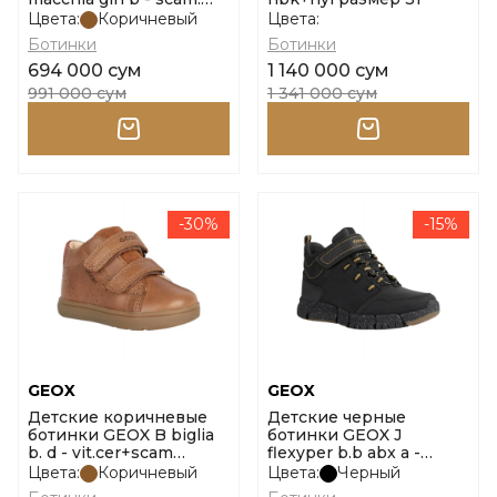
размер 26
Цвета:
Коричневый
Цвета:
Ботинки
Ботинки
694 000 сум
1 140 000 сум
991 000 сум
1 341 000 сум
-30%
-15%
GEOX
GEOX
Детские коричневые
Детские черные
ботинки GEOX B biglia
ботинки GEOX J
b. d - vit.cer+scam
flexyper b.b abx a -
размер 24
nbk+nyl размер 30
Цвета:
Коричневый
Цвета:
Черный