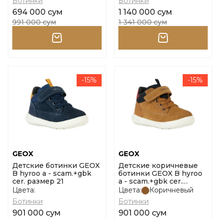
Ботинки
Ботинки
694 000 сум
1 140 000 сум
991 000 сум
1 341 000 сум
-15%
-15%
GEOX
GEOX
Детские ботинки GEOX
Детские коричневые
B hyroo a - scam.+gbk
ботинки GEOX B hyroo
cer. размер 21
a - scam.+gbk cer.
размер 22
Цвета:
Цвета:
Коричневый
Ботинки
Ботинки
901 000 сум
901 000 сум