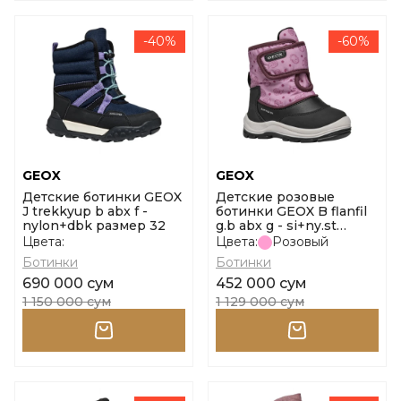
-40%
-60%
GEOX
GEOX
Детские ботинки GEOX
Детские розовые
J trekkyup b abx f -
ботинки GEOX B flanfil
nylon+dbk размер 32
g.b abx g - si+ny.st
размер 24
Цвета:
Цвета:
Розовый
Ботинки
Ботинки
690 000 сум
452 000 сум
1 150 000 сум
1 129 000 сум