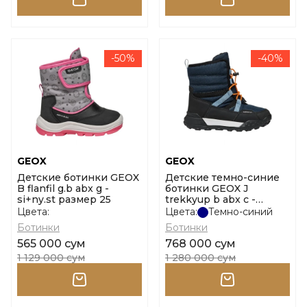
-50%
-40%
GEOX
GEOX
Детские ботинки GEOX
Детские темно-синие
B flanfil g.b abx g -
ботинки GEOX J
si+ny.st размер 25
trekkyup b abx c -
nylon+dbk размер 34
Цвета:
Цвета:
Темно-синий
Ботинки
Ботинки
565 000 сум
768 000 сум
1 129 000 сум
1 280 000 сум