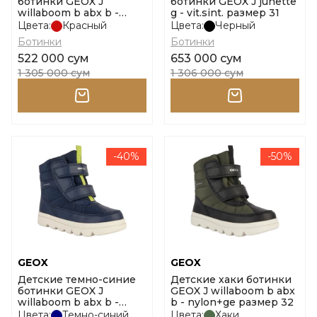
ботинки GEOX J
ботинки GEOX J junette
willaboom b abx b -
g - vit.sint. размер 31
nylon+ge размер 34
Цвета:
Красный
Цвета:
Черный
Ботинки
Ботинки
522 000 сум
653 000 сум
1 305 000 сум
1 306 000 сум
-40%
-50%
GEOX
GEOX
Детские темно-синие
Детские хаки ботинки
ботинки GEOX J
GEOX J willaboom b abx
willaboom b abx b -
b - nylon+ge размер 32
nylon+ge размер 31
Цвета:
Темно-синий
Цвета:
Хаки