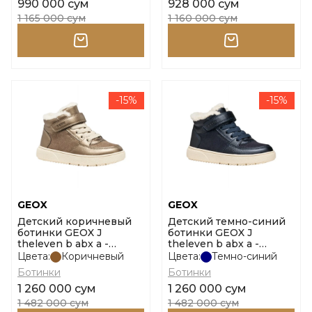
990 000 сум
928 000 сум
1 165 000 сум
1 160 000 сум
-15%
-15%
GEOX
GEOX
Детский коричневый
Детский темно-синий
ботинки GEOX J
ботинки GEOX J
theleven b abx a -
theleven b abx a -
scam.bril размер 30
scam.bril размер 30
Цвета:
Коричневый
Цвета:
Темно-синий
Ботинки
Ботинки
1 260 000 сум
1 260 000 сум
1 482 000 сум
1 482 000 сум