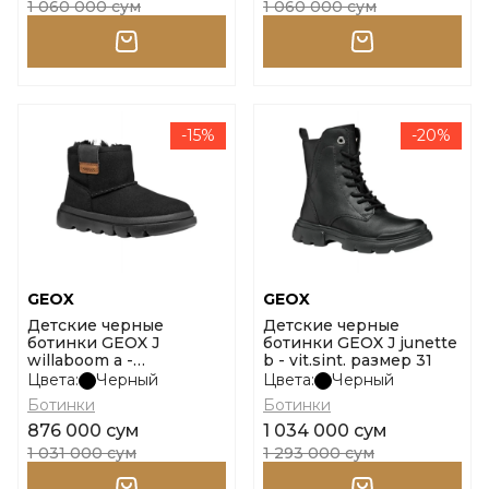
1 060 000 сум
1 060 000 сум
-15%
-20%
GEOX
GEOX
Детские черные
Детские черные
ботинки GEOX J
ботинки GEOX J junette
willaboom a -
b - vit.sint. размер 31
scam.sintetico размер
Цвета:
Черный
Цвета:
Черный
32
Ботинки
Ботинки
876 000 сум
1 034 000 сум
1 031 000 сум
1 293 000 сум