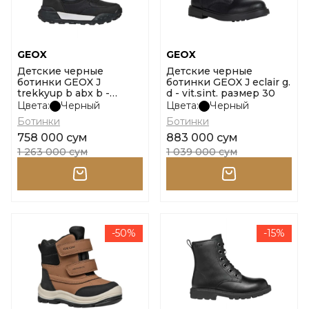
GEOX
GEOX
Детские черные
Детские черные
ботинки GEOX J
ботинки GEOX J eclair g.
trekkyup b abx b -
d - vit.sint. размер 30
dbk+nylon размер 32
Цвета:
Черный
Цвета:
Черный
Ботинки
Ботинки
758 000 сум
883 000 сум
1 263 000 сум
1 039 000 сум
-50%
-15%