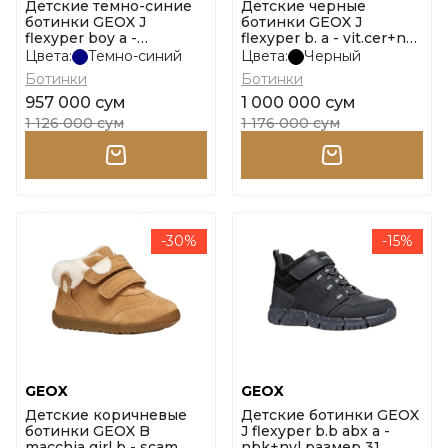
Детские темно-синие
Детские черные
ботинки GEOX J
ботинки GEOX J
flexyper boy a -
flexyper b. a - vit.cer+nyl
sint.cerato размер 31
размер 31
Цвета:
Темно-синий
Цвета:
Черный
Ботинки
Ботинки
957 000 сум
1 000 000 сум
1 126 000 сум
1 176 000 сум
-30%
-15%
GEOX
GEOX
Детские коричневые
Детские ботинки GEOX
ботинки GEOX B
J flexyper b.b abx a -
macchia girl b - scam.
nbk+nyl размер 31