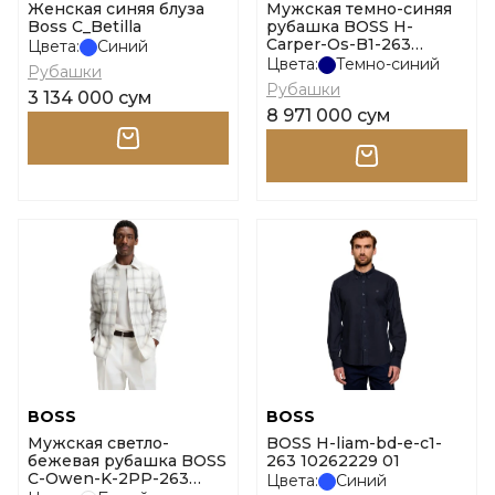
Женская синяя блуза
Мужская темно-синяя
Boss C_Betilla
рубашка BOSS H-
Carper-Os-B1-263
Цвета:
Синий
размер 48
Цвета:
Темно-синий
Рубашки
Рубашки
3 134 000 сум
8 971 000 сум
BOSS
BOSS
Мужская светло-
BOSS H-liam-bd-e-c1-
бежевая рубашка BOSS
263 10262229 01
C-Owen-K-2PP-263
Цвета:
Синий