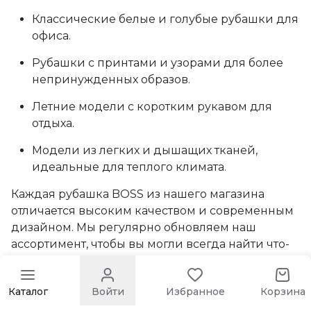
Классические белые и голубые рубашки для
офиса.
Рубашки с принтами и узорами для более
непринужденных образов.
Летние модели с коротким рукавом для
отдыха.
Модели из легких и дышащих тканей,
идеальные для теплого климата.
Каждая рубашка BOSS из нашего магазина
отличается высоким качеством и современным
дизайном. Мы регулярно обновляем наш
ассортимент, чтобы вы могли всегда найти что-
то новое и актуальное.
Доступные цены и
Каталог
Войти
Избранное
Корзина