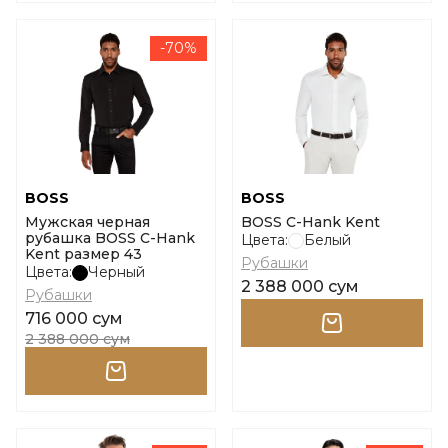
-70%
BOSS
BOSS
Мужская черная
BOSS C-Hank Kent
рубашка BOSS C-Hank
Цвета:
Белый
Kent размер 43
Рубашки
Цвета:
Черный
2 388 000 сум
Рубашки
716 000 сум
2 388 000 сум