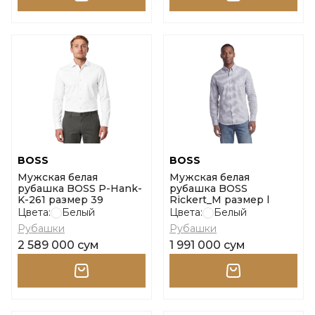
BOSS
BOSS
Мужская белая
Мужская белая
рубашка BOSS P-Hank-
рубашка BOSS
K-261 размер 39
Rickert_M размер l
Цвета:
Белый
Цвета:
Белый
Рубашки
Рубашки
2 589 000 сум
1 991 000 сум