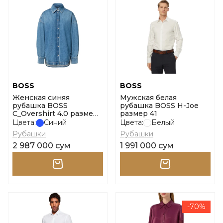
BOSS
BOSS
Женская синяя
Мужская белая
рубашка BOSS
рубашка BOSS H-Joe
C_Overshirt 4.0 размер
размер 41
m
Цвета:
Синий
Цвета:
Белый
Рубашки
Рубашки
2 987 000 сум
1 991 000 сум
-70%