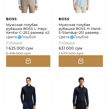
BOSS
BOSS
Мужская голубая
Мужская голубая
рубашка BOSS L-Hays-
рубашка BOSS H-Hank-
Kentw-C-252 размер 42
S-Standup-251 размер
40
Цвета:
Голубой
Цвета:
Голубой
Рубашки
Рубашки
1 625 000 сум
631 000 сум
5 418 000 сум
1 577 000 сум