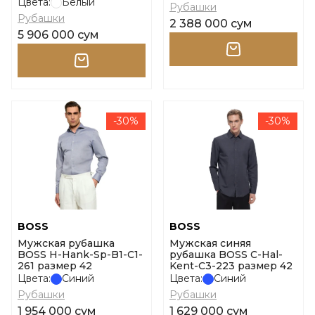
размер l
Цвета:
Белый
Рубашки
Рубашки
2 388 000 сум
5 906 000 сум
-30%
-30%
BOSS
BOSS
Мужская рубашка
Мужская синяя
BOSS H-Hank-Sp-B1-C1-
рубашка BOSS C-Hal-
261 размер 42
Kent-C3-223 размер 42
Цвета:
Синий
Цвета:
Синий
Рубашки
Рубашки
1 954 000 сум
1 629 000 сум