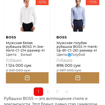
-50%
-70%
BOSS
BOSS
Мужская белая
Мужская голубая
рубашка BOSS H-Joe-
рубашка BOSS H-Hank-
Kent-C1-214 размер 41
Sp-B1-C1-261 размер 41
Цвета:
Белый
Цвета:
Голубой
Рубашки
Рубашки
1 124 000 сум
896 000 сум
2 247 000 сум
2 987 000 сум
1
2
3
4
Рубашки BOSS — это воплощение стиля и
элегантности. Этот бренд давно стал символом