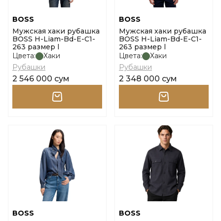
BOSS
BOSS
Мужская хаки рубашка
Мужская хаки рубашка
BOSS H-Liam-Bd-E-C1-
BOSS H-Liam-Bd-E-C1-
263 размер l
263 размер l
Цвета:
Хаки
Цвета:
Хаки
Рубашки
Рубашки
2 546 000 сум
2 348 000 сум
BOSS
BOSS