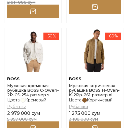
2 911 000 сум
-50%
-60%
BOSS
BOSS
Мужская кремовая
Мужская коричневая
рубашка BOSS C-Owen-
рубашка BOSS H-Oven-
2P-C5-254 размер s
K-2Pp-261 размер xl
Цвета:
Кремовый
Цвета:
Коричневый
Рубашки
Рубашки
2 979 000 сум
1 275 000 сум
5 957 000 сум
3 188 000 сум