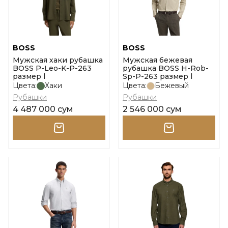
BOSS
BOSS
Мужская хаки рубашка
Мужская бежевая
BOSS P-Leo-K-P-263
рубашка BOSS H-Rob-
размер l
Sp-P-263 размер l
Цвета:
Хаки
Цвета:
Бежевый
Рубашки
Рубашки
4 487 000 сум
2 546 000 сум