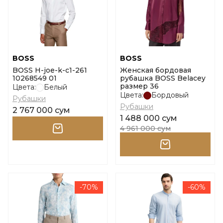
BOSS
BOSS
BOSS H-joe-k-c1-261
Женская бордовая
10268549 01
рубашка BOSS Belacey
размер 36
Цвета:
Белый
Цвета:
Бордовый
Рубашки
Рубашки
2 767 000 сум
1 488 000 сум
4 961 000 сум
-70%
-60%