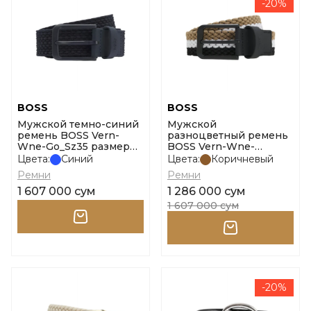
-20%
BOSS
BOSS
Мужской темно-синий
Мужской
ремень BOSS Vern-
разноцветный ремень
Wne-Go_Sz35 размер
BOSS Vern-Wne-
100
Go_Sz35 размер 100
Цвета:
Синий
Цвета:
Коричневый
Ремни
Ремни
1 607 000 сум
1 286 000 сум
1 607 000 сум
-20%