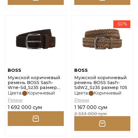
-50%
BOSS
BOSS
Мужской коричневый
Мужской коричневый
ремень BOSS Sash-
ремень BOSS Sash-
Wne-Sd_Sz35 размер
SdW2_Sz35 размер 105
110
Цвета:
Коричневый
Цвета:
Коричневый
Ремни
Ремни
1 692 000 сум
1 167 000 сум
2 333 000 сум