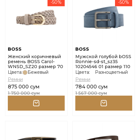
-50%
-50%
BOSS
BOSS
Женский коричневый
Мужской голубой bOSS
ремень BOSS Carol-
Ronnie-sd-st_sz35
WNSD_SZ20 размер 70
10204546 01 размер 110
Цвета:
Бежевый
Цвета:
Разноцветный
Ремни
Ремни
875 000 сум
784 000 сум
1 750 000 сум
1 567 000 сум