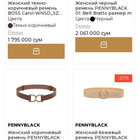
Женский темно-
Женский черный
коричневый ремень
ремень PENNYBLACK
BOSS Carol-WNSD_SZ20
01: Belt Bratto размер m
размер 75
Цвета:
Цвета:
Черный
Темно-коричневый
Ремни
Ремни
2 061 000 сум
1 795 000 сум
-20%
PENNYBLACK
PENNYBLACK
Женский коричневый
Женский бежевый
ремень PENNYBLACK
ремень PENNYBLACK