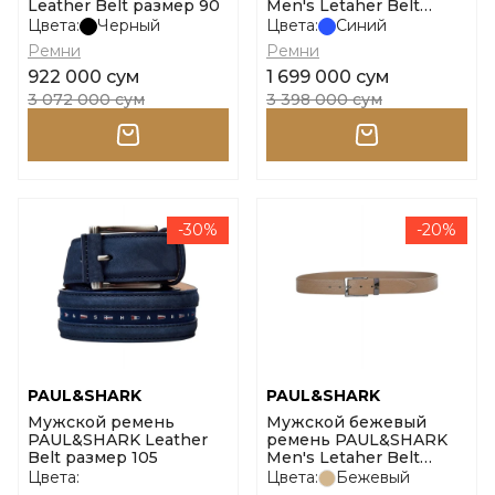
Leather Belt размер 90
Men's Letaher Belt
размер 100
Цвета:
Черный
Цвета:
Синий
Ремни
Ремни
922 000 сум
1 699 000 сум
3 072 000 сум
3 398 000 сум
-30%
-20%
PAUL&SHARK
PAUL&SHARK
Мужской ремень
Мужской бежевый
PAUL&SHARK Leather
ремень PAUL&SHARK
Belt размер 105
Men's Letaher Belt
размер 105
Цвета:
Цвета:
Бежевый