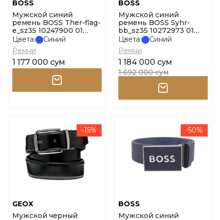
BOSS
BOSS
Мужской синий
Мужской синий
ремень BOSS Ther-flag-
ремень BOSS Syhr-
e_sz35 10247900 01
bb_sz35 10272973 01
размер 85
размер 105
Цвета:
Синий
Цвета:
Синий
Ремни
Ремни
1 177 000 сум
1 184 000 сум
1 692 000 сум
-15%
-50%
GEOX
BOSS
Мужской черный
Мужской синий