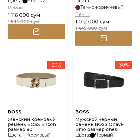
размер 105
Цвета:
Черный
Цвета:
Темно-коричневый
Ремни
Ремни
1 116 000 сум
1 594 000 сум
1 012 000 сум
1 445 000 сум
-20%
-30%
BOSS
BOSS
Женский кремовый
Мужской черный
ремень BOSS B Icon
ремень BOSS Onavi-
размер 80
Bmo размер onesi
Цвета:
Кремовый
Цвета:
Черный