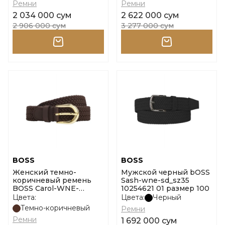
Ремни
Ремни
2 034 000 сум
2 622 000 сум
2 906 000 сум
3 277 000 сум
BOSS
BOSS
Женский темно-
Мужской черный bOSS
коричневый ремень
Sash-wne-sd_sz35
BOSS Carol-WNE-
10254621 01 размер 100
L_SZ25 размер 70
Цвета:
Цвета:
Черный
Темно-коричневый
Ремни
Ремни
1 692 000 сум