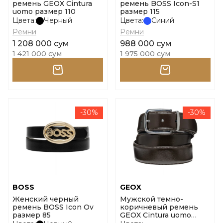
ремень GEOX Cintura
ремень BOSS Icon-S1
uomo размер 110
размер 115
Цвета:
Черный
Цвета:
Синий
Ремни
Ремни
1 208 000 сум
988 000 сум
1 421 000 сум
1 975 000 сум
-30%
-30%
BOSS
GEOX
Женский черный
Мужской темно-
ремень BOSS Icon Ov
коричневый ремень
размер 85
GEOX Cintura uomo