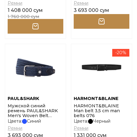
Ремни
Ремни
1 408 000 сум
3 693 000 сум
1 760 000 сум
-20%
PAUL&SHARK
HARMONT&BLAINE
Мужской синий
HARMONT&BLAINE
ремень PAUL&SHARK
Man belt 3,5 cm man
Men's Woven Belt
belts 076
размер 100
Цвета:
Синий
Цвета:
Черный
Ремни
Ремни
3 693 000 сум
1 331 000 сум