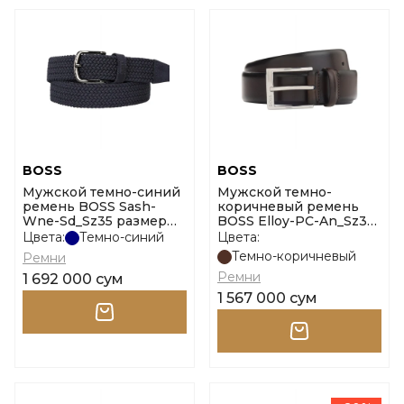
BOSS
BOSS
Мужской темно-синий
Мужской темно-
ремень BOSS Sash-
коричневый ремень
Wne-Sd_Sz35 размер
BOSS Elloy-PC-An_Sz35
110
размер 110
Цвета:
Темно-синий
Цвета:
Темно-коричневый
Ремни
Ремни
1 692 000 сум
1 567 000 сум