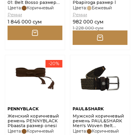
01: Belt Bosso размер
Pbapiroga размер l
uni
Цвета:
Коричневый
Цвета:
Бежевый
Ремни
Ремни
1 846 000 сум
982 000 сум
1 228 000 сум
-20%
PENNYBLACK
PAUL&SHARK
Женский коричневый
Мужской коричневый
ремень PENNYBLACK
ремень PAUL&SHARK
Pbaasta размер onesi
Men's Woven Belt
размер 100
Цвета:
Коричневый
Цвета:
Коричневый