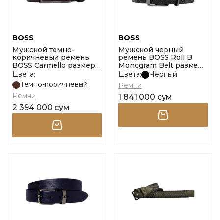
BOSS
BOSS
Мужской темно-
Мужской черный
коричневый ремень
ремень BOSS Roll B
BOSS Carmello размер
Monogram Belt размер
95
110
Цвета:
Цвета:
Черный
Темно-коричневый
Ремни
Ремни
1 841 000 сум
2 394 000 сум