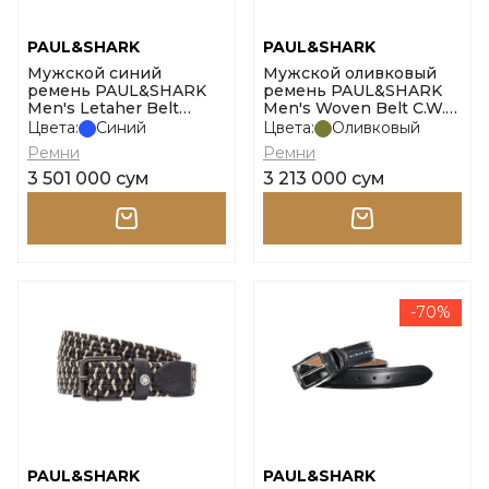
PAUL&SHARK
PAUL&SHARK
Мужской синий
Мужской оливковый
ремень PAUL&SHARK
ремень PAUL&SHARK
Men's Letaher Belt
Men's Woven Belt C.W.
размер 100
Elastic Fabric размер 95
Цвета:
Синий
Цвета:
Оливковый
Ремни
Ремни
3 501 000 сум
3 213 000 сум
-70%
PAUL&SHARK
PAUL&SHARK