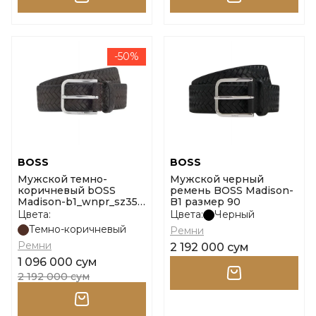
-50%
BOSS
BOSS
Мужской темно-
Мужской черный
коричневый bOSS
ремень BOSS Madison-
Madison-b1_wnpr_sz35
B1 размер 90
10226192 01 размер 105
Цвета:
Цвета:
Черный
Темно-коричневый
Ремни
Ремни
2 192 000 сум
1 096 000 сум
2 192 000 сум