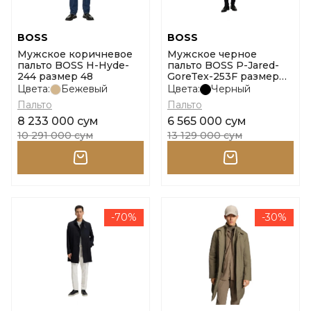
BOSS
BOSS
Мужское коричневое
Мужское черное
пальто BOSS H-Hyde-
пальто BOSS P-Jared-
244 размер 48
GoreTex-253F размер
46
Цвета:
Бежевый
Цвета:
Черный
Пальто
Пальто
8 233 000 сум
6 565 000 сум
10 291 000 сум
13 129 000 сум
-70%
-30%