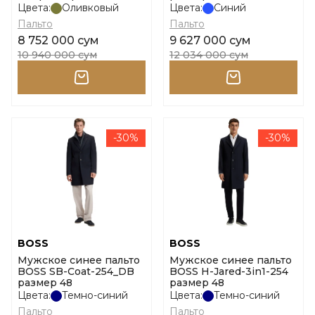
Цвета:
Оливковый
Цвета:
Синий
Пальто
Пальто
8 752 000 сум
9 627 000 сум
10 940 000 сум
12 034 000 сум
-30%
-30%
BOSS
BOSS
Мужское синее пальто
Мужское синее пальто
BOSS SB-Coat-254_DB
BOSS H-Jared-3in1-254
размер 48
размер 48
Цвета:
Темно-синий
Цвета:
Темно-синий
Пальто
Пальто