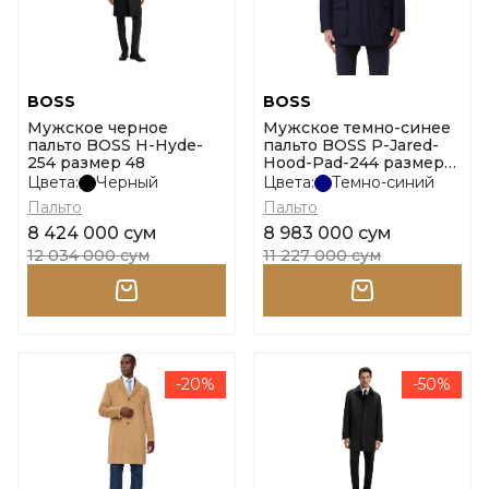
BOSS
BOSS
Мужское черное
Мужское темно-синее
пальто BOSS H-Hyde-
пальто BOSS P-Jared-
254 размер 48
Hood-Pad-244 размер
52
Цвета:
Черный
Цвета:
Темно-синий
Пальто
Пальто
8 424 000 сум
8 983 000 сум
12 034 000 сум
11 227 000 сум
-20%
-50%