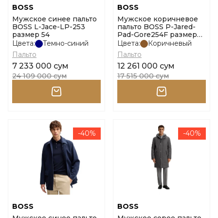
BOSS
BOSS
Мужское синее пальто
Мужское коричневое
BOSS L-Jace-LP-253
пальто BOSS P-Jared-
размер 54
Pad-Gore254F размер
48
Цвета:
Темно-синий
Цвета:
Коричневый
Пальто
Пальто
7 233 000 сум
12 261 000 сум
24 109 000 сум
17 515 000 сум
-40%
-40%
BOSS
BOSS