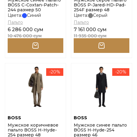
Мужское синее пальто
Мужское серое пальто
BOSS C-Coxtan-Patch-
BOSS P-Jared-HD-Pad-
244 размер 50
254F размер 48
Цвета:
Синий
Цвета:
Серый
Пальто
Пальто
6 286 000 сум
7 161 000 сум
10 476 000 сум
11 935 000 сум
-20%
-20%
BOSS
BOSS
Мужское коричневое
Мужское синее пальто
пальто BOSS H-Hyde-
BOSS H-Hyde-254
254 размер 48
размер 46