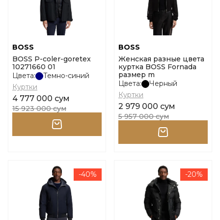
BOSS
BOSS
BOSS P-coler-goretex
Женская разные цвета
10271660 01
куртка BOSS Fornada
размер m
Цвета:
Темно-синий
Цвета:
Черный
Куртки
Куртки
4 777 000 сум
2 979 000 сум
15 923 000 сум
5 957 000 сум
-40%
-20%