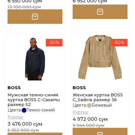
6 550 000 сум
6 952 000 сум
13 100 000 сум
-50%
-50%
BOSS
BOSS
Мужская темно-синяя
Женская куртка BOSS
куртка BOSS C-Casamu
C_Sadora размер 36
размер 52
Цвета:
Бежевый
Цвета:
Темно-синий
Куртки
Куртки
4 972 000 сум
3 476 000 сум
9 944 000 сум
6 952 000 сум