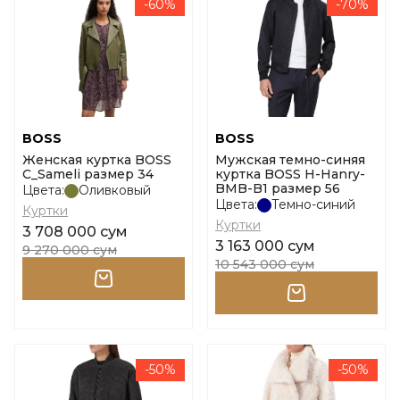
-60%
-70%
BOSS
BOSS
Женская куртка BOSS
Мужская темно-синяя
C_Sameli размер 34
куртка BOSS H-Hanry-
BMB-B1 размер 56
Цвета:
Оливковый
Цвета:
Темно-синий
Куртки
Куртки
3 708 000 сум
3 163 000 сум
9 270 000 сум
10 543 000 сум
-50%
-50%