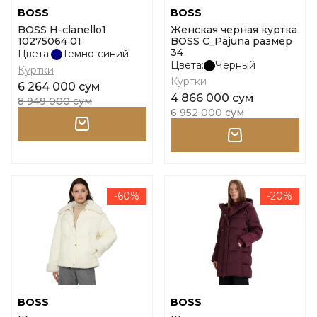
BOSS
BOSS
BOSS H-clanello1
Женская черная куртка
10275064 01
BOSS C_Pajuna размер
34
Цвета:
Темно-синий
Цвета:
Черный
Куртки
Куртки
6 264 000 сум
4 866 000 сум
8 949 000 сум
6 952 000 сум
-60%
-20%
BOSS
BOSS