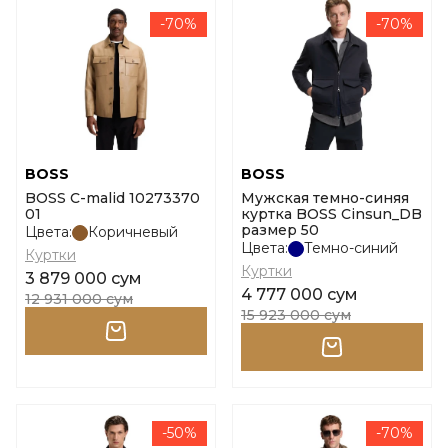
-70%
-70%
BOSS
BOSS
BOSS C-malid 10273370
Мужская темно-синяя
01
куртка BOSS Cinsun_DB
размер 50
Цвета:
Коричневый
Цвета:
Темно-синий
Куртки
Куртки
3 879 000 сум
4 777 000 сум
12 931 000 сум
15 923 000 сум
-50%
-70%