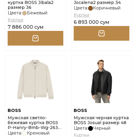
куртка BOSS Jibala2
Jocalena2 размер 34
размер 36
Цвета:
Коричневый
Цвета:
Бежевый
Куртки
Куртки
6 893 000 сум
7 886 000 сум
BOSS
BOSS
Мужская светло-
Мужская черная куртка
бежевая куртка BOSS
BOSS Josual размер 48
P-Hanry-Bmb-Wg-263F
Цвета:
Черный
размер 48
Цвета:
Кремовый
Куртки