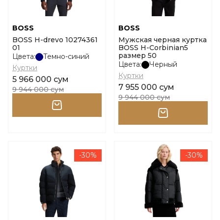
BOSS
BOSS
BOSS H-drevo 10274361
Мужская черная куртка
01
BOSS H-Corbinian5
размер 50
Цвета:
Темно-синий
Цвета:
Черный
Куртки
Куртки
5 966 000 сум
7 955 000 сум
9 944 000 сум
9 944 000 сум
-30%
-30%