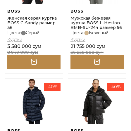
BOSS
BOSS
Женская серая куртка
Мужская бежевая
BOSS C-Sandy размер
куртка BOSS L-Heston-
36
BMB-SU-244 размер 56
Цвета:
Серый
Цвета:
Бежевый
Куртки
Куртки
3 580 000 сум
21 755 000 сум
8 949 000 сум
36 258 000 сум
-40%
-40%
BOSS
BOSS