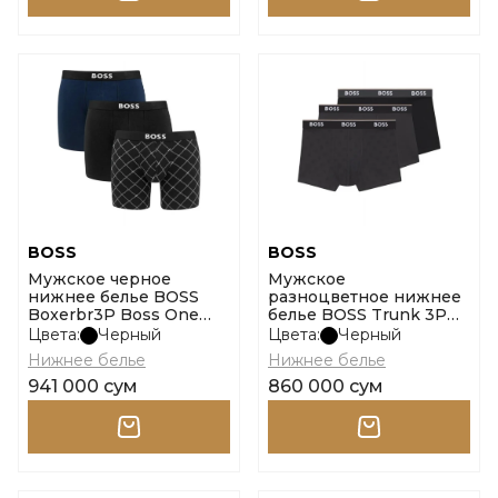
BOSS
BOSS
Мужское черное
Мужское
нижнее белье BOSS
разноцветное нижнее
Boxerbr3P Boss One
белье BOSS Trunk 3P
размер l
Power Desig размер m
Цвета:
Черный
Цвета:
Черный
Нижнее белье
Нижнее белье
941 000 сум
860 000 сум