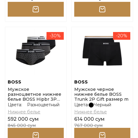
-30%
-20%
BOSS
BOSS
Мужское
Мужское черное
разноцветное нижнее
нижнее белье BOSS
белье BOSS Hipbr 3P
Trunk 2P Gift размер m
Bold Design размер m
Цвета:
Разноцветный
Цвета:
Черный
Нижнее белье
Нижнее белье
592 000 сум
614 000 сум
845 000 сум
767 000 сум