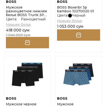
BOSS
BOSS
Мужское
BOSS Boxerbr 3p
разноцветное нижнее
bamboo 10270020 01
белье BOSS Trunk 3P
Цвета:
Черный
Motion размер m
Цвета:
Разноцветный
Нижнее белье
Нижнее белье
1 053 000 сум
418 000 сум
1 044 000 сум
BOSS
BOSS
Мужское черное
Мужское