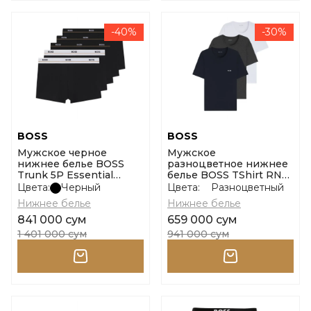
-40%
-30%
BOSS
BOSS
Мужское черное
Мужское
нижнее белье BOSS
разноцветное нижнее
Trunk 5P Essential
белье BOSS TShirt RN
размер m
3P Classic размер xxl
Цвета:
Черный
Цвета:
Разноцветный
Нижнее белье
Нижнее белье
841 000 сум
659 000 сум
1 401 000 сум
941 000 сум