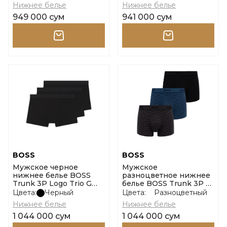
Нижнее белье
Нижнее белье
949 000 сум
941 000 сум
BOSS
BOSS
Мужское черное
Мужское
нижнее белье BOSS
разноцветное нижнее
Trunk 3P Logo Trio G
белье BOSS Trunk 3P 2
размер m
Design G размер xl
Цвета:
Черный
Цвета:
Разноцветный
Нижнее белье
Нижнее белье
1 044 000 сум
1 044 000 сум