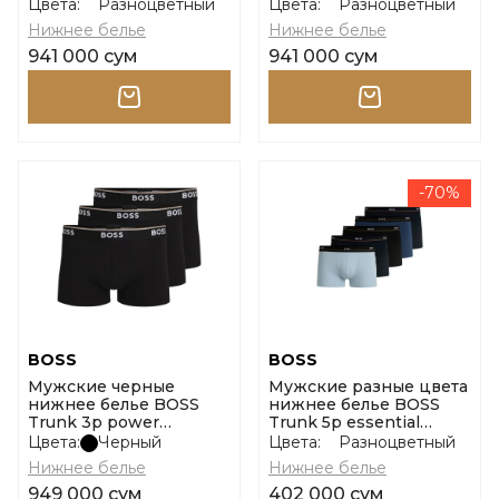
10267408 01 размер l
10242934 01 размер l
Цвета:
Разноцветный
Цвета:
Разноцветный
Нижнее белье
Нижнее белье
941 000 сум
941 000 сум
-70%
BOSS
BOSS
Мужские черные
Мужские разные цвета
нижнее белье BOSS
нижнее белье BOSS
Trunk 3p power
Trunk 5p essential
10242934 01 размер m
10267407 01 размер s
Цвета:
Черный
Цвета:
Разноцветный
Нижнее белье
Нижнее белье
949 000 сум
402 000 сум