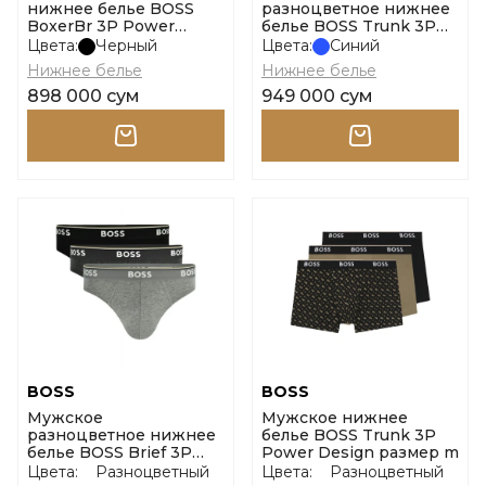
нижнее белье BOSS
разноцветное нижнее
BoxerBr 3P Power
белье BOSS Trunk 3P
размер m
Power Design размер m
Цвета:
Черный
Цвета:
Синий
Нижнее белье
Нижнее белье
898 000 сум
949 000 сум
BOSS
BOSS
Мужское
Мужское нижнее
разноцветное нижнее
белье BOSS Trunk 3P
белье BOSS Brief 3P
Power Design размер m
Power размер l
Цвета:
Разноцветный
Цвета:
Разноцветный