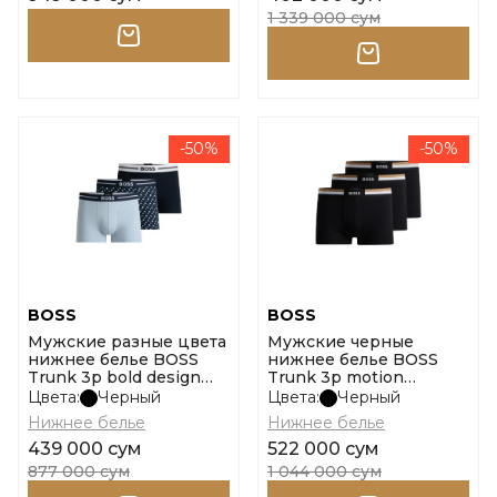
1 339 000 сум
-50%
-50%
BOSS
BOSS
Мужские разные цвета
Мужские черные
нижнее белье BOSS
нижнее белье BOSS
Trunk 3p bold design
Trunk 3p motion
10267399 01 размер m
10260345 01 размер m
Цвета:
Черный
Цвета:
Черный
Нижнее белье
Нижнее белье
439 000 сум
522 000 сум
877 000 сум
1 044 000 сум