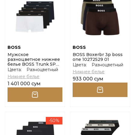
BOSS
BOSS
Мужское
BOSS Boxerbr 3p boss
разноцветное нижнее
one 10272529 01
белье BOSS Trunk 5P
Цвета:
Разноцветный
Essential размер m
Цвета:
Разноцветный
Нижнее белье
Нижнее белье
933 000 сум
1 401 000 сум
-50%