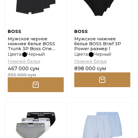
BOSS
BOSS
Мужское черное
Мужское нижнее
нижнее белье BOSS
белье BOSS Brief 3P
Trunk 3P Boss One
Power размер l
размер l
Цвета:
Черный
Цвета:
Черный
Нижнее белье
Нижнее белье
467 000 сум
898 000 сум
933 000 сум