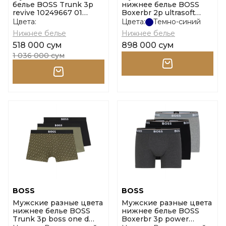
белье BOSS Trunk 3p
нижнее белье BOSS
revive 10249667 01
Boxerbr 2p ultrasoft
размер l
10243713 01 размер l
Цвета:
Цвета:
Темно-синий
Нижнее белье
Нижнее белье
518 000 сум
898 000 сум
1 036 000 сум
BOSS
BOSS
Мужские разные цвета
Мужские разные цвета
нижнее белье BOSS
нижнее белье BOSS
Trunk 3p boss one d
Boxerbr 3p power