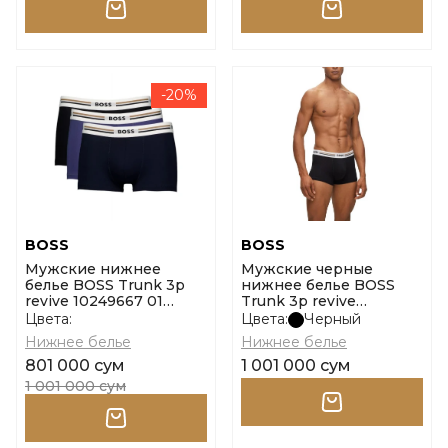
-20%
BOSS
BOSS
Мужские нижнее
Мужские черные
белье BOSS Trunk 3p
нижнее белье BOSS
revive 10249667 01
Trunk 3p revive
размер l
10249667 01 размер xxl
Цвета:
Цвета:
Черный
Нижнее белье
Нижнее белье
801 000 сум
1 001 000 сум
1 001 000 сум