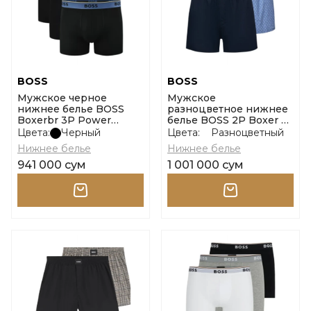
BOSS
BOSS
Мужское черное
Мужское
нижнее белье BOSS
разноцветное нижнее
Boxerbr 3P Power
белье BOSS 2P Boxer S.
размер m
Cw Peach размер m
Цвета:
Черный
Цвета:
Разноцветный
Нижнее белье
Нижнее белье
941 000 сум
1 001 000 сум