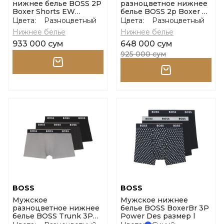
нижнее белье BOSS 2P
разноцветное нижнее
Boxer Shorts EW
белье BOSS 2p Boxer S.
размер l
Cw Peach размер m
Цвета:
Разноцветный
Цвета:
Разноцветный
Нижнее белье
Нижнее белье
933 000 сум
648 000 сум
925 000 сум
BOSS
BOSS
Мужское
Мужское нижнее
разноцветное нижнее
белье BOSS BoxerBr 3P
белье BOSS Trunk 3P
Power Des размер l