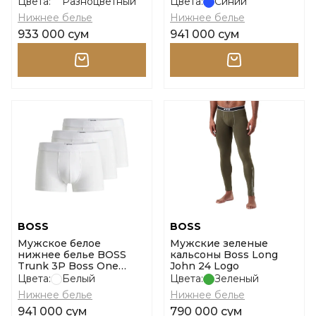
Power Desig размер l
Цвета:
Разноцветный
Цвета:
Синий
Нижнее белье
Нижнее белье
933 000 сум
941 000 сум
BOSS
BOSS
Мужское белое
Мужские зеленые
нижнее белье BOSS
кальсоны Boss Long
Trunk 3P Boss One
John 24 Logo
размер m
Цвета:
Белый
Цвета:
Зеленый
Нижнее белье
Нижнее белье
941 000 сум
790 000 сум