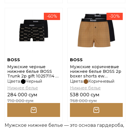
-60%
-30%
BOSS
BOSS
Мужские черные
Мужские коричневые
нижнее белье BOSS
нижнее белье BOSS 2p
Trunk 2p gift 10257114 01
boxer shorts ew
размер l
10251193 01 размер s
Цвета:
Черный
Цвета:
Коричневый
Нижнее белье
Нижнее белье
284 000 сум
538 000 сум
710 000 сум
768 000 сум
Мужское нижнее белье — это основа гардероба,