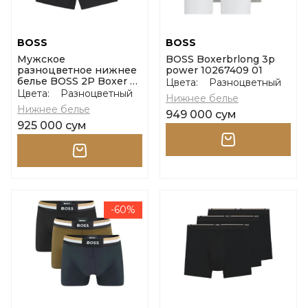
BOSS
BOSS
Мужское
BOSS Boxerbrlong 3p
разноцветное нижнее
power 10267409 01
белье BOSS 2P Boxer S.
Цвета:
Разноцветный
CW Peach размер s
Цвета:
Разноцветный
Нижнее белье
Нижнее белье
949 000 сум
925 000 сум
-60%