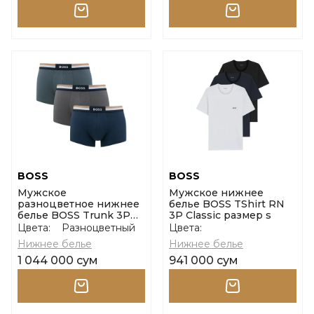
BOSS
BOSS
Мужское
Мужское нижнее
разноцветное нижнее
белье BOSS TShirt RN
белье BOSS Trunk 3P
3P Classic размер s
Motion размер l
Цвета:
Разноцветный
Цвета:
Нижнее белье
Нижнее белье
1 044 000 сум
941 000 сум