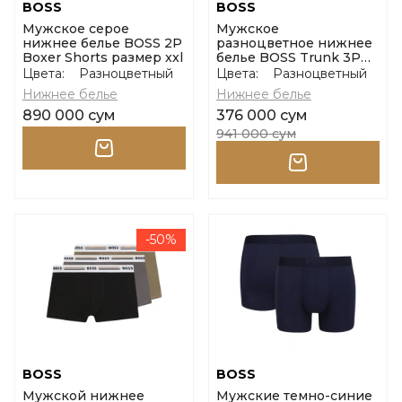
BOSS
BOSS
Мужское серое
Мужское
нижнее белье BOSS 2P
разноцветное нижнее
Boxer Shorts размер xxl
белье BOSS Trunk 3P
Boss One размер m
Цвета:
Разноцветный
Цвета:
Разноцветный
Нижнее белье
Нижнее белье
890 000 сум
376 000 сум
941 000 сум
-50%
BOSS
BOSS
Мужской нижнее
Мужские темно-синие