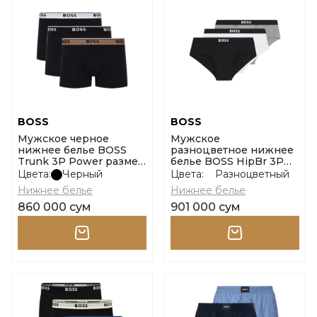
BOSS
BOSS
Мужское черное
Мужское
нижнее белье BOSS
разноцветное нижнее
Trunk 3P Power размер
белье BOSS HipBr 3P
m
Boss One размер m
Цвета:
Черный
Цвета:
Разноцветный
Нижнее белье
Нижнее белье
860 000 сум
901 000 сум