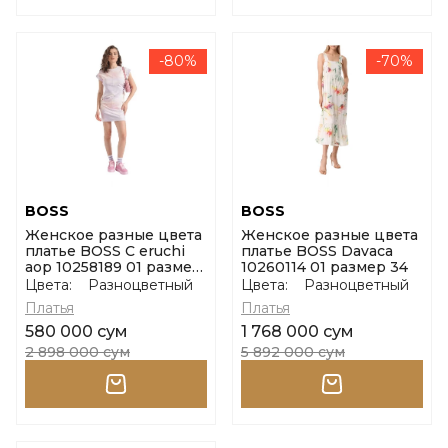
-80%
-70%
BOSS
BOSS
Женское разные цвета
Женское разные цвета
платье BOSS C eruchi
платье BOSS Davaca
aop 10258189 01 размер
10260114 01 размер 34
xs
Цвета:
Разноцветный
Цвета:
Разноцветный
Платья
Платья
580 000 сум
1 768 000 сум
2 898 000 сум
5 892 000 сум