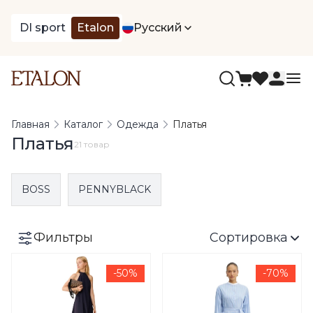
DI sport
Etalon
Русский
Главная
Каталог
Одежда
Платья
Платья
21 товар
BOSS
PENNYBLACK
Фильтры
Сортировка
-50%
-70%