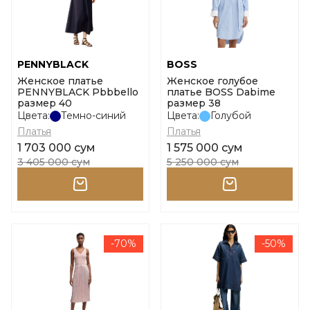
PENNYBLACK
BOSS
Женское платье
Женское голубое
PENNYBLACK Pbbbello
платье BOSS Dabime
размер 40
размер 38
Цвета:
Темно-синий
Цвета:
Голубой
Платья
Платья
1 703 000 сум
1 575 000 сум
3 405 000 сум
5 250 000 сум
-70%
-50%