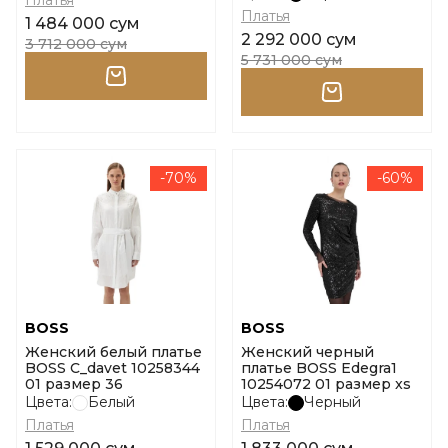
Платья
Платья
1 484 000 сум
2 292 000 сум
3 712 000 сум
5 731 000 сум
-70%
-60%
BOSS
BOSS
Женский белый платье
Женский черный
BOSS C_davet 10258344
платье BOSS Edegra1
01 размер 36
10254072 01 размер xs
Цвета:
Белый
Цвета:
Черный
Платья
Платья