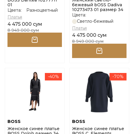
BOSS Dantea 10277711
Женский светло-
01
бежевый bOSS Dadiva
10273473 01 размер 34
Цвета:
Разноцветный
Цвета:
Платья
Светло-бежевый
4 475 000 сум
Платья
8 949 000 сум
4 475 000 сум
8 949 000 сум
-40%
-70%
BOSS
BOSS
Женское синее платье
Женское синее платье
BOSS Doloh размер 34
BOSS C_Elements