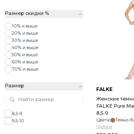
Размер скидки %
10% и выше
20% и выше
30% и выше
40% и выше
50% и выше
60% и выше
70% и выше
Размер
FALKE
Женские темн
FALKE Pure Ma
8,5-9
8,5-9
Цвета:
Темно-б
9,5-10
Чулки