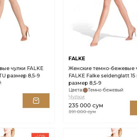
FALKE
вые чулки FALKE
Женские темно-бежевые 
TU размер 8,5-9
FALKE Falke seidenglatt 15
й
размер 8,5-9
Цвета:
Темно-бежевый
Чулки
235 000 сум
391 000 сум
-40%