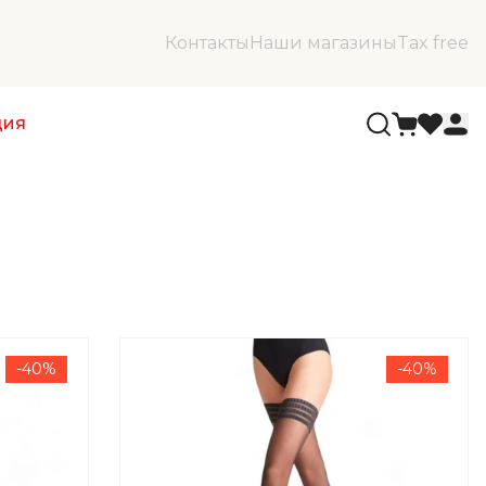
Контакты
Наши магазины
Tax free
ция
-40%
-40%