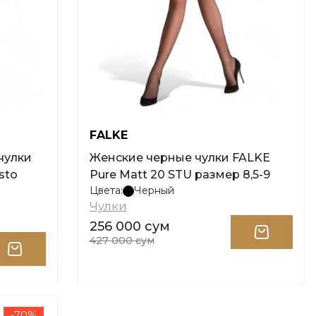
FALKE
чулки
Женские черные чулки FALKE
 sto
Pure Matt 20 STU размер 8,5-9
Цвета:
Черный
Чулки
256 000 сум
427 000 сум
-70%