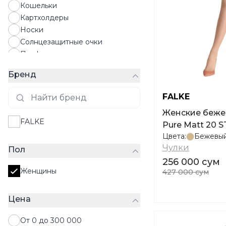
Кошельки
Картхолдеры
Носки
Солнцезащитные очки
Парфюмы
Перчатки
Бренд
Платки
Ремни
FALKE
Рюкзаки
Женские беже
Сумки
FALKE
Pure Matt 20 S
Чулки
Цвета:
Бежевы
Шапки
Чулки
Пол
Шарфы
256 000 сум
Шляпы
Женщины
427 000 сум
Цена
От 0 до 300 000