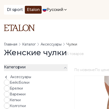
DI sport
Etalon
Русский
Главная
Каталог
Аксессуары
Чулки
Женские чулки
5 товаров
Категории
По новизне
По цен
Аксессуары
Бейсболки
Брелки
Варежки
Кепки
Колготки