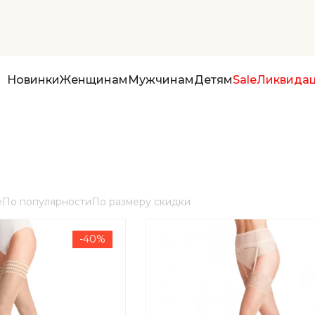
Новинки
Женщинам
Мужчинам
Детям
Sale
Ликвида
е
По популярности
По размеру скидки
-40%