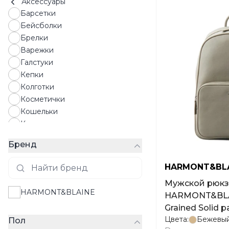
Аксессуары
Барсетки
Бейсболки
Брелки
Варежки
Галстуки
Кепки
Колготки
Косметички
Кошельки
Картхолдеры
Носки
Бренд
Солнцезащитные очки
Панамы
HARMONT&BL
Парфюмы
Мужской рюкзак
Перчатки
HARMONT&BLAINE
HARMONT&BLA
Платки
Grained Solid 
Полотенца
Цвета:
Бежевы
Пол
Ремни