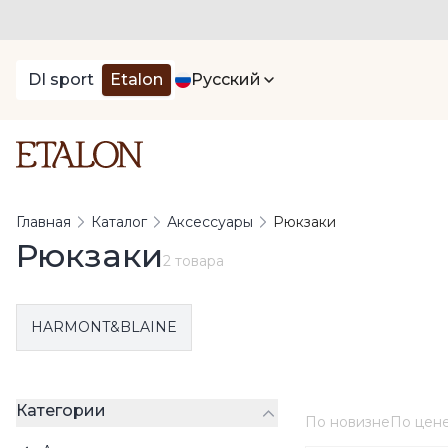
DI sport
Etalon
Русский
Главная
Каталог
Аксессуары
Рюкзаки
Рюкзаки
2 товара
HARMONT&BLAINE
Категории
По новизне
По цен