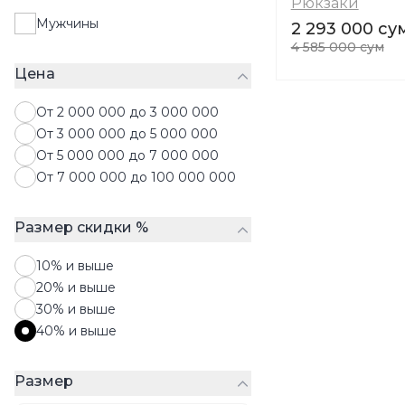
Рюкзаки
Рюкзаки
Мужчины
2 293 000 су
Средства по уходу за обувью
4 585 000 сум
Сумки
Цена
Чемоданы
Чулки
От 2 000 000 до 3 000 000
Шапки
От 3 000 000 до 5 000 000
Шарфы
От 5 000 000 до 7 000 000
Шляпы
От 7 000 000 до 100 000 000
Запонки
Размер скидки %
10% и выше
20% и выше
30% и выше
40% и выше
Размер