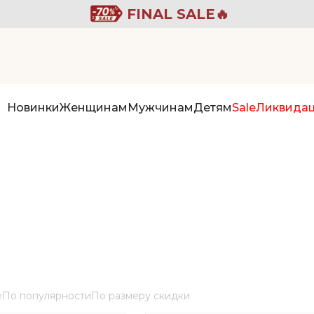
FINAL SALE🔥
Новинки
Женщинам
Мужчинам
Детям
Sale
Ликвида
е
По популярности
По размеру скидки