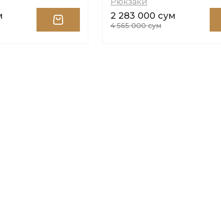
Рюкзаки
м
2 283 000 сум
4 565 000 сум