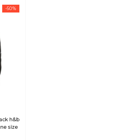
-50%
ck h&b
ne size