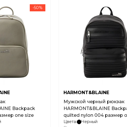
-50%
AINE
HARMONT&BLAINE
Мужской черный рюкзак
INE Backpack
HARMONT&BLAINE Backpa
размер one size
quilted nylon 004 размер o
й
Цвета:
Черный