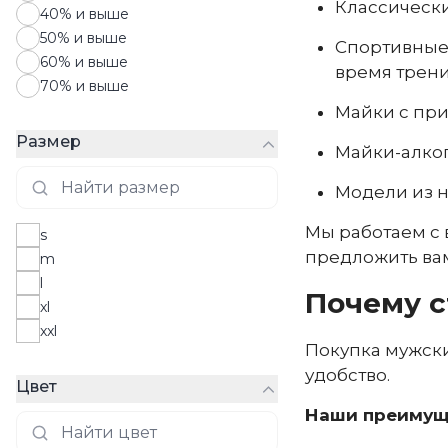
Классически
40% и выше
50% и выше
Спортивные 
60% и выше
время трени
70% и выше
Майки с при
Размер
Майки-алког
Модели из н
Мы работаем с в
s
предложить вам
m
l
Почему с
xl
xxl
Покупка мужски
удобство.
Цвет
Наши преимущ