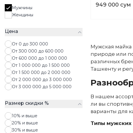
Пуховики
949 000 сум
Мужчины
Рубашки
Женщины
Свитера
Свитшоты
Цена
Толстовки
Футболки
От 0 до 300 000
Халаты
Мужская майка 
От 300 000 до 600 000
Худи
природе или по
От 600 000 до 1 000 000
Шорты
различных брен
От 1 000 000 до 1 500 000
Ташкенту и рег
От 1 500 000 до 2 000 000
От 2 000 000 до 3 000 000
Разнообр
От 3 000 000 до 5 000 000
В нашем ассорт
Размер скидки %
ли вы спортивн
варианты для к
10% и выше
20% и выше
Типы мужских 
30% и выше