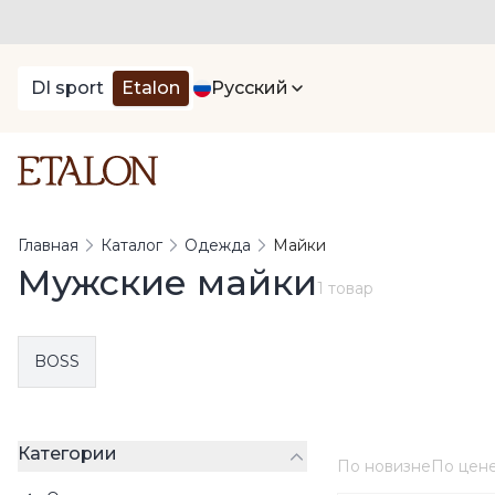
DI sport
Etalon
Русский
Главная
Каталог
Одежда
Майки
Мужские майки
1 товар
BOSS
Категории
По новизне
По цен