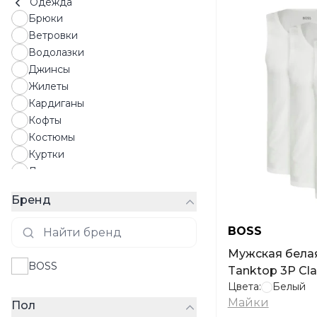
Одежда
Брюки
Ветровки
Водолазки
Джинсы
Жилеты
Кардиганы
Кофты
Костюмы
Куртки
Лонгсливы
Майки
Бренд
Нижнее белье
Пальто
BOSS
Пиджаки
Мужская бела
Пижамы
BOSS
Tanktop 3P Cla
Плавки
Цвета:
Белый
Плащи
Майки
Пол
Поло