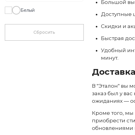
Большой выб
Белый
Доступные ц
Скидки и ак
Сбросить
Быстрая дос
Удобный инт
минут.
Доставка
В "Эталон" вы 
заказ был у вас
ожиданиях — оф
Кроме того, мы
приобрести сти
обновлениями н