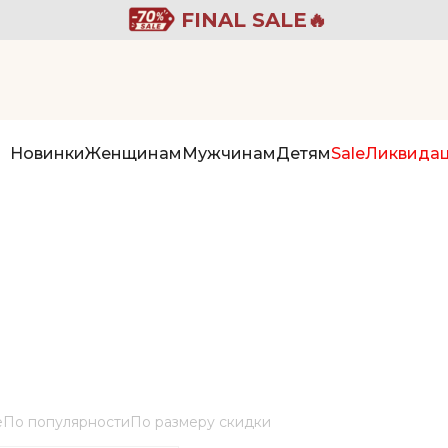
FINAL SALE🔥
Новинки
Женщинам
Мужчинам
Детям
Sale
Ликвида
е
По популярности
По размеру скидки