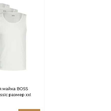
я майка BOSS
ssic размер xxl