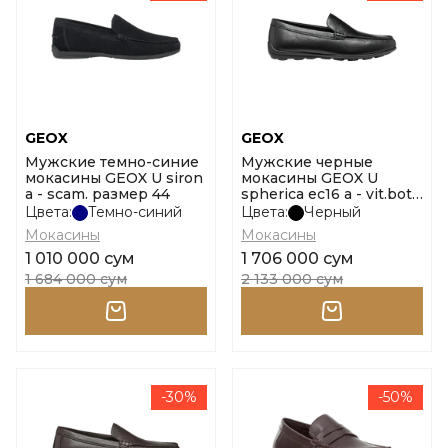
GEOX
GEOX
Мужские темно-синие
Мужские черные
мокасины GEOX U siron
мокасины GEOX U
a - scam. размер 44
spherica ec16 a - vit.bott
размер 41
Цвета:
Темно-синий
Цвета:
Черный
Мокасины
Мокасины
1 010 000 сум
1 706 000 сум
1 684 000 сум
2 133 000 сум
-30%
-50%