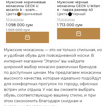
Мужские коричневые
Мужские черные
мокасины GEOX U
мокасины GEOX U leitan
ascanio b - scam.
e - nappa размер 40
размер 43
Цвета:
Коричневый
Цвета:
Черный
Мокасины
Мокасины
1 098 000 сум
1 713 000 сум
1 569 000 сум
Мужские мокасины — это не только стильная, но
и удобная обувь для повседневной носки. В
интернет-магазине "Эталон" вы найдете
широкий выбор мокасин различных брендов
по доступным ценам. Мы предлагаем мокасины
высокого качества, которые идеально подойдут
для комфортных прогулок по городу, офисных
встреч или отдыха. У нас вы сможете выбрать
обувь, соответствующую вашему стилю, и при
этом сэкономить благодаря скидкам и