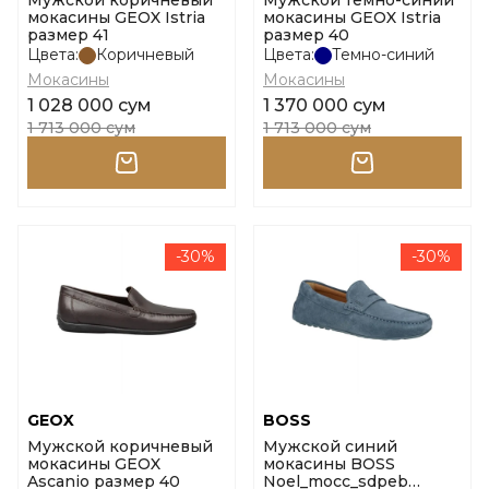
Мужской коричневый
Мужской темно-синий
мокасины GEOX Istria
мокасины GEOX Istria
размер 41
размер 40
Цвета:
Коричневый
Цвета:
Темно-синий
Мокасины
Мокасины
1 028 000 сум
1 370 000 сум
1 713 000 сум
1 713 000 сум
-30%
-30%
GEOX
BOSS
Мужской коричневый
Мужской синий
мокасины GEOX
мокасины BOSS
Ascanio размер 40
Noel_mocc_sdpeb