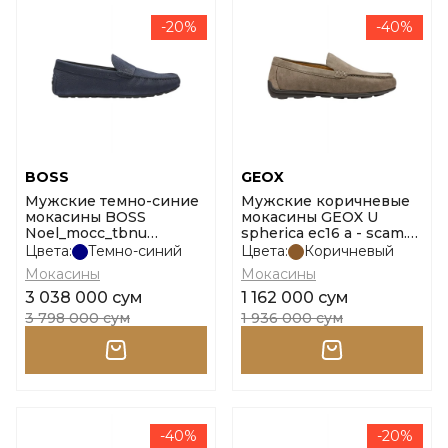
-20%
-40%
BOSS
GEOX
Мужские темно-синие
Мужские коричневые
мокасины BOSS
мокасины GEOX U
Noel_mocc_tbnu
spherica ec16 a - scam.
10274025 01 размер 40
размер 45
Цвета:
Темно-синий
Цвета:
Коричневый
Мокасины
Мокасины
3 038 000 сум
1 162 000 сум
3 798 000 сум
1 936 000 сум
-40%
-20%