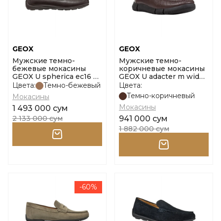
GEOX
GEOX
Мужские темно-
Мужские темно-
бежевые мокасины
коричневые мокасины
GEOX U spherica ec16 a -
GEOX U adacter m wide
vit.bott размер 40
a - vit.bott размер 41
Цвета:
Темно-бежевый
Цвета:
Темно-коричневый
Мокасины
Мокасины
1 493 000 сум
2 133 000 сум
941 000 сум
1 882 000 сум
-60%