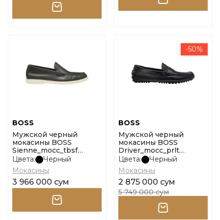
-50%
BOSS
BOSS
Мужской черный
Мужской черный
мокасины BOSS
мокасины BOSS
Sienne_mocc_tbsf
Driver_mocc_prlt
10269710 01 размер 43
10254297 01 размер 11
Цвета:
Черный
Цвета:
Черный
Мокасины
Мокасины
3 966 000 сум
2 875 000 сум
5 749 000 сум