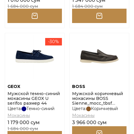
1 010 000 сум
1 347 000 сум
1 684 000 сум
1 684 000 сум
-30%
GEOX
BOSS
Мужской темно-синий
Мужской коричневый
мокасины GEOX U
мокасины BOSS
serifos размер 44
Sienne_mocc_tbsf
10269710 01 размер 43
Цвета:
Темно-синий
Цвета:
Коричневый
Мокасины
Мокасины
1 179 000 сум
3 966 000 сум
1 684 000 сум