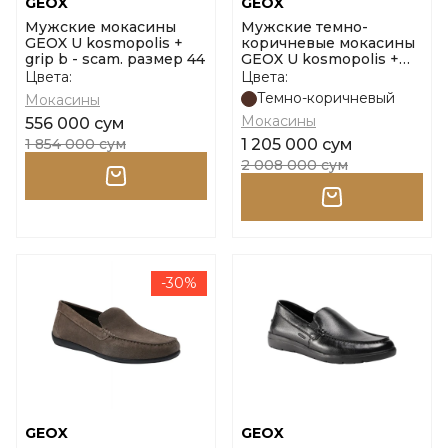
GEOX
GEOX
Мужские мокасины
Мужские темно-
GEOX U kosmopolis +
коричневые мокасины
grip b - scam. размер 44
GEOX U kosmopolis +
grip a - vi.bot размер 43
Цвета:
Цвета:
Темно-коричневый
Мокасины
Мокасины
556 000 сум
1 854 000 сум
1 205 000 сум
2 008 000 сум
-30%
GEOX
GEOX