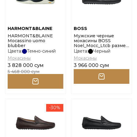
HARMONT&BLAINE
BOSS
HARMONT&BLAINE
Мужские черные
Mocassino uomo
мокасины BOSS
blubber
Noel_Mocc_Ltcb размер
39
Цвета:
Темно-синий
Цвета:
Черный
Мокасины
Мокасины
3 828 000 сум
3 966 000 сум
5 468 000 сум
-30%