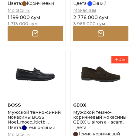
10247967 01 размер 43
Цвета:
Коричневый
Цвета:
Синий
Мокасины
Мокасины
1 199 000 сум
2 776 000 сум
1 713 000 сум
3 966 000 сум
-60%
BOSS
GEOX
Мужской темно-синий
Мужской темно-
мокасины BOSS
коричневый мокасины
Noel_mocc_ltlctb
GEOX U siron a - scam.
10277792 01 размер 43
размер 39
Цвета:
Темно-синий
Цвета:
Темно-коричневый
Мокасины