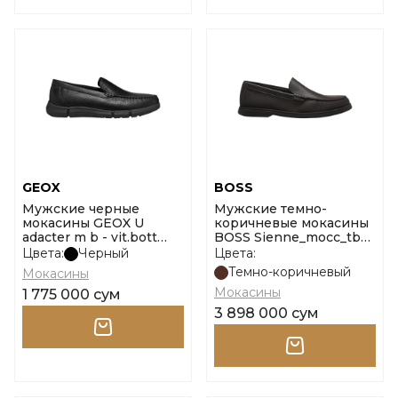
GEOX
BOSS
Мужские черные
Мужские темно-
мокасины GEOX U
коричневые мокасины
adacter m b - vit.bott
BOSS Sienne_mocc_tbsf
размер 40
10269710 01 размер 43
Цвета:
Черный
Цвета:
Темно-коричневый
Мокасины
Мокасины
1 775 000 сум
3 898 000 сум