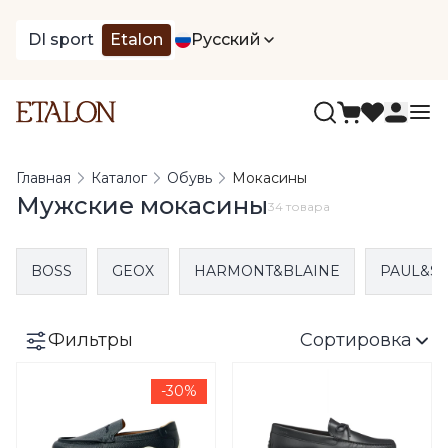
DI sport
Etalon
Русский
Главная
Каталог
Обувь
Мокасины
Мужские мокасины
34 товара
BOSS
GEOX
HARMONT&BLAINE
PAUL&S
Фильтры
Сортировка
-30%