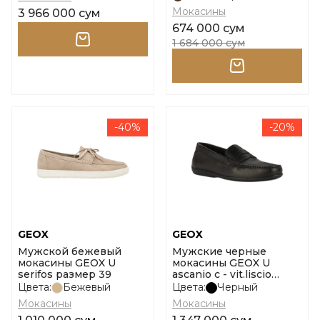
Мокасины
3 966 000 сум
674 000 сум
1 684 000 сум
-40%
-20%
GEOX
GEOX
Мужской бежевый
Мужские черные
мокасины GEOX U
мокасины GEOX U
serifos размер 39
ascanio c - vit.liscio
размер 40
Цвета:
Бежевый
Цвета:
Черный
Мокасины
Мокасины