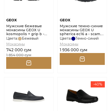
GEOX
GEOX
Мужские бежевые
Мужские темно-синие
мокасины GEOX U
мокасины GEOX U
kosmopolis + grip b -
spherica ec16 a - scam.
scam. размер 43,5
размер 39
Цвета:
Бежевый
Цвета:
Темно-синий
Мокасины
Мокасины
742 000 сум
1 936 000 сум
1 854 000 сум
-40%