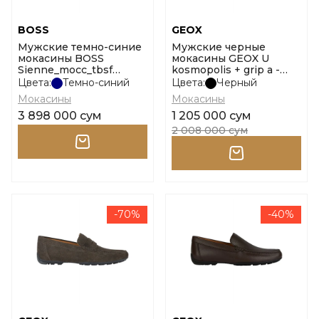
BOSS
GEOX
Мужские темно-синие
Мужские черные
мокасины BOSS
мокасины GEOX U
Sienne_mocc_tbsf
kosmopolis + grip a -
10269710 01 размер 42
vi.bot размер 43
Цвета:
Темно-синий
Цвета:
Черный
Мокасины
Мокасины
3 898 000 сум
1 205 000 сум
2 008 000 сум
-70%
-40%