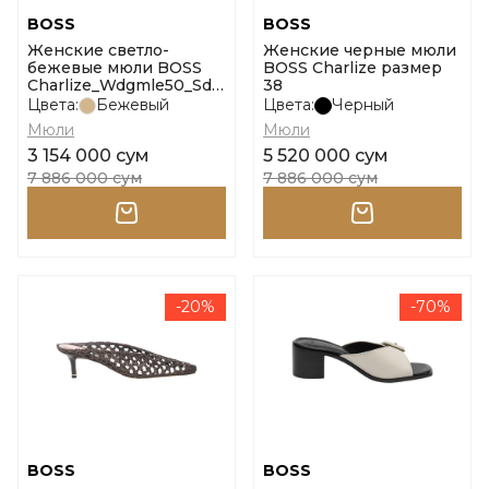
BOSS
BOSS
Женские светло-
Женские черные мюли
бежевые мюли BOSS
BOSS Charlize размер
Charlize_Wdgmle50_Sd
38
размер 37
Цвета:
Бежевый
Цвета:
Черный
Мюли
Мюли
3 154 000 сум
5 520 000 сум
7 886 000 сум
7 886 000 сум
-20%
-70%
BOSS
BOSS