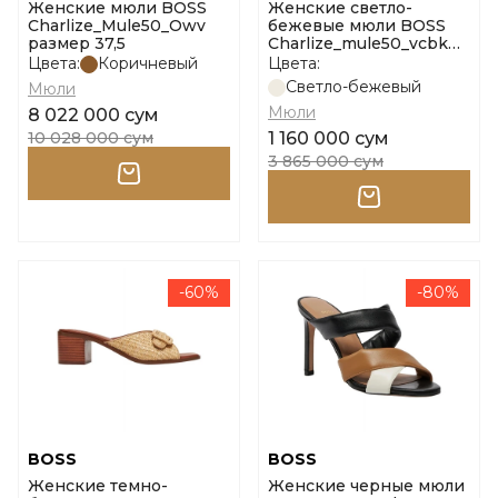
Женские мюли BOSS
Женские светло-
Charlize_Mule50_Owv
бежевые мюли BOSS
размер 37,5
Charlize_mule50_vcbk
10271779 01 размер 38
Цвета:
Коричневый
Цвета:
Светло-бежевый
Мюли
Мюли
8 022 000 сум
10 028 000 сум
1 160 000 сум
3 865 000 сум
-60%
-80%
BOSS
BOSS
Женские темно-
Женские черные мюли