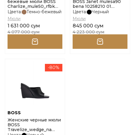
бежевые мюли BOSS
BOSS Janet mulesa90
Charlize_mule50_rfbk
bena 10258210 01
10271641 01 размер 37
размер 38
Цвета:
Темно-бежевый
Цвета:
Черный
Мюли
Мюли
1 631 000 сум
845 000 сум
4 077 000 сум
4 223 000 сум
-80%
BOSS
Женские черные мюли
BOSS
Travelize_wedge_na
10254667 01 размер 37