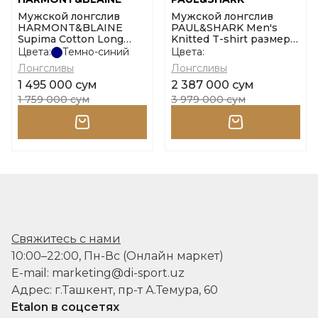
Мужской лонгслив
Мужской лонгслив
HARMONT&BLAINE
PAUL&SHARK Men's
Supima Cotton Long
Knitted T-shirt размер
Sleeve размер l
m
Цвета:
Темно-синий
Цвета:
Лонгсливы
Лонгсливы
1 495 000 сум
2 387 000 сум
1 759 000 сум
3 979 000 сум
Свяжитесь с нами
10:00–22:00, Пн-Вс (Онлайн маркет)
E-mail: marketing@di-sport.uz
Адрес: г.Ташкент, пр-т А.Темура, 60
Etalon в соцсетях