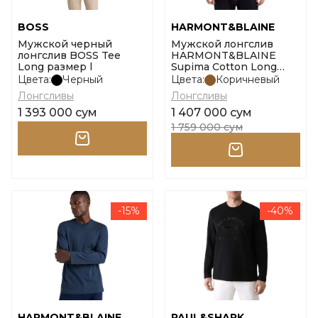
BOSS
HARMONT&BLAINE
Мужской черный
Мужской лонгслив
лонгслив BOSS Tee
HARMONT&BLAINE
Long размер l
Supima Cotton Long
Sleeve размер l
Цвета:
Черный
Цвета:
Коричневый
Лонгсливы
Лонгсливы
1 393 000 сум
1 407 000 сум
1 759 000 сум
-15%
-40%
HARMONT&BLAINE
PAUL&SHARK