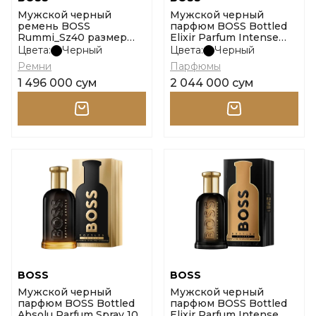
Мужской черный
Мужской черный
ремень BOSS
парфюм BOSS Bottled
Rummi_Sz40 размер
Elixir Parfum Intense
100
Spray 100 ml размер
Цвета:
Черный
Цвета:
Черный
100ml
Ремни
Парфюмы
1 496 000 сум
2 044 000 сум
BOSS
BOSS
Мужской черный
Мужской черный
парфюм BOSS Bottled
парфюм BOSS Bottled
Absolu Parfum Spray 100
Elixir Parfum Intense