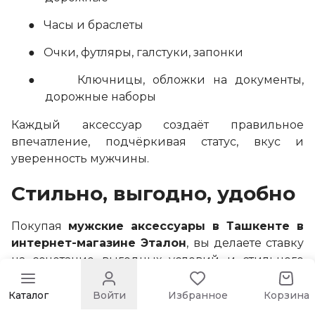
●
Часы и браслеты
●
Очки, футляры, галстуки, запонки
●
Ключницы, обложки на документы,
дорожные наборы
Каждый аксессуар создаёт правильное
впечатление, подчёркивая статус, вкус и
уверенность мужчины.
Стильно, выгодно, удобно
Покупая
мужские аксессуары в Ташкенте в
интернет-магазине Эталон
, вы делаете ставку
на сочетание выгодных условий и стильного
ассортимента. Мы регулярно пополняем
коллекции, следим за модными тенденциями
Каталог
Войти
Избранное
Корзина
и предлагаем отличные варианты на все случаи