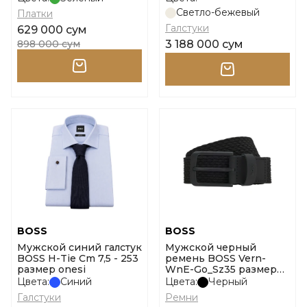
Светло-бежевый
Платки
Галстуки
629 000 сум
898 000 сум
3 188 000 сум
BOSS
BOSS
Мужской синий галстук
Мужской черный
BOSS H-Tie Cm 7,5 - 253
ремень BOSS Vern-
размер onesi
WnE-Go_Sz35 размер
100
Цвета:
Синий
Цвета:
Черный
Галстуки
Ремни