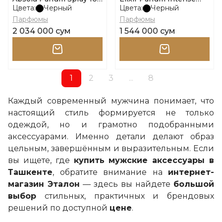
ml размер 100ml
Spray размер 50ml
Цвета:
Черный
Цвета:
Черный
Парфюмы
Парфюмы
2 034 000 сум
1 544 000 сум
1
2
3
...
8
Каждый современный мужчина понимает, что
настоящий стиль формируется не только
одеждой, но и грамотно подобранными
аксессуарами. Именно детали делают образ
цельным, завершённым и выразительным. Если
вы ищете, где
купить мужские аксессуары в
Ташкенте
, обратите внимание на
интернет-
магазин Эталон
— здесь вы найдете
большой
выбор
стильных, практичных и брендовых
решений по доступной
цене
.