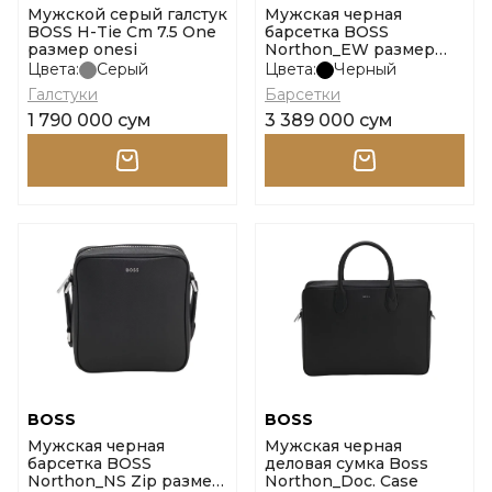
Мужской серый галстук
Мужская черная
BOSS H-Tie Cm 7.5 One
барсетка BOSS
размер onesi
Northon_EW размер
onesi
Цвета:
Серый
Цвета:
Черный
Галстуки
Барсетки
1 790 000 сум
3 389 000 сум
BOSS
BOSS
Мужская черная
Мужская черная
барсетка BOSS
деловая сумка Boss
Northon_NS Zip размер
Northon_Doc. Case