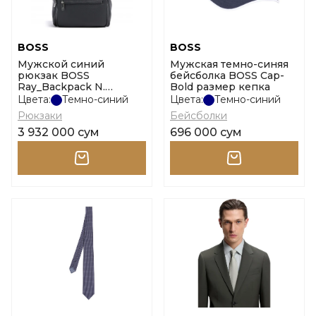
BOSS
BOSS
Мужской синий
Мужская темно-синяя
рюкзак BOSS
бейсболка BOSS Cap-
Ray_Backpack N.
Bold размер кепка
размер onesi
Цвета:
Темно-синий
Цвета:
Темно-синий
Рюкзаки
Бейсболки
3 932 000 сум
696 000 сум