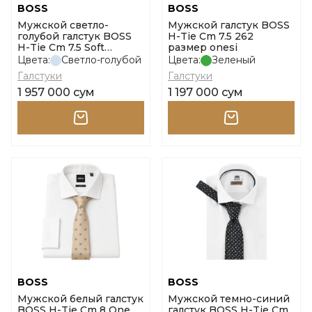
BOSS
BOSS
Мужской светло-
Мужской галстук BOSS
голубой галстук BOSS
H-Tie Cm 7.5 262
H-Tie Cm 7.5 Soft
размер onesi
размер onesi
Цвета:
Светло-голубой
Цвета:
Зеленый
Галстуки
Галстуки
1 957 000 сум
1 197 000 сум
BOSS
BOSS
Мужской белый галстук
Мужской темно-синий
BOSS H-Tie Cm 8 One
галстук BOSS H-Tie Cm