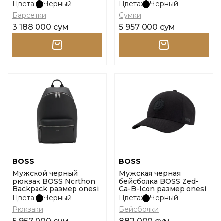
onesi
Цвета:
Черный
Цвета:
Черный
Барсетки
Сумки
3 188 000 сум
5 957 000 сум
BOSS
BOSS
Мужской черный
Мужская черная
рюкзак BOSS Northon
бейсболка BOSS Zed-
Backpack размер onesi
Ca-B-Icon размер onesi
Цвета:
Черный
Цвета:
Черный
Рюкзаки
Бейсболки
5 957 000 сум
882 000 сум