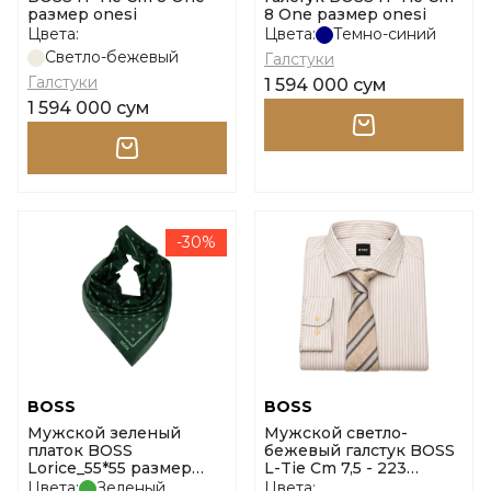
размер onesi
8 One размер onesi
Цвета:
Цвета:
Темно-синий
Светло-бежевый
Галстуки
Галстуки
1 594 000 сум
1 594 000 сум
-30%
BOSS
BOSS
Мужской зеленый
Мужской светло-
платок BOSS
бежевый галстук BOSS
Lorice_55*55 размер
L-Tie Cm 7,5 - 223
onesi
размер onesi
Цвета:
Зеленый
Цвета: