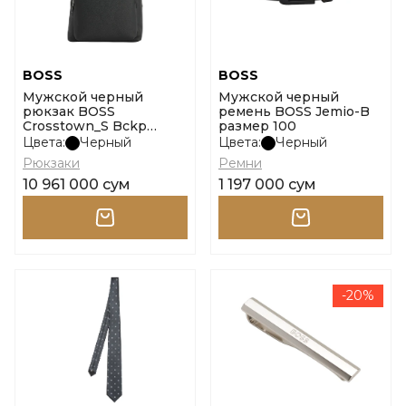
BOSS
BOSS
Мужской черный
Мужской черный
рюкзак BOSS
ремень BOSS Jemio-B
Crosstown_S Bckp
размер 100
размер onesi
Цвета:
Черный
Цвета:
Черный
Рюкзаки
Ремни
10 961 000 сум
1 197 000 сум
-20%