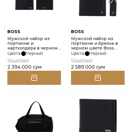
BOSS
BOSS
Мужской набор из
Мужской набор из
портмоне и
портмоне и брелка в
картхолдера в черном
черном цвете Boss
цвете Boss Gb Halfcut
Gb_Bb_Pin_4Cc & Key
Цвета:
Черный
Цвета:
Черный
Кошельки
Кошельки
2 394 000 сум
2 589 000 сум