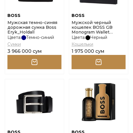
BOSS
BOSS
Мужская темно-синяя
Мужской черный
дорожная сумка Boss
кошелек BOSS GB
Eryk_Holdall
Monogram Wallet
размер onesi
Цвета:
Темно-синий
Цвета:
Черный
Сумки
Кошельки
3 966 000 сум
1 975 000 сум
BOSS
BOSS