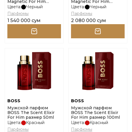
Magnetic For Him
Magnetic For Him
размер 50ml
размер 100ml
Цвета:
Черный
Цвета:
Черный
Парфюмы
Парфюмы
1 540 000 сум
2 080 000 сум
BOSS
BOSS
Мужской парфюм
Мужской парфюм
BOSS The Scent Elixir
BOSS The Scent Elixir
For Him размер 50ml
For Him размер 100ml
Цвета:
Красный
Цвета:
Красный
Парфюмы
Парфюмы