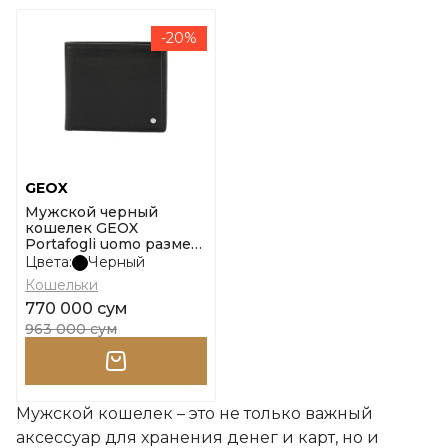
-20%
GEOX
Мужской черный
кошелек GEOX
Portafogli uomo размер
only
Цвета:
Черный
Кошельки
770 000 сум
963 000 сум
Мужской кошелек – это не только важный
аксессуар для хранения денег и карт, но и