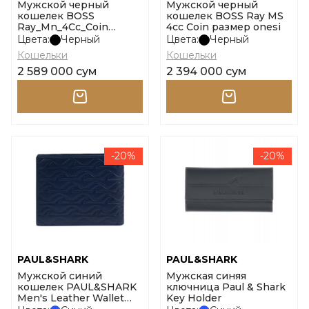
Мужской черный
Мужской черный
кошелек BOSS
кошелек BOSS Ray MS
Ray_Mn_4Cc_Coin
4cc Coin размер onesi
размер onesi
Цвета:
Черный
Цвета:
Черный
Кошельки
Кошельки
2 589 000 сум
2 394 000 сум
-20%
-20%
PAUL&SHARK
PAUL&SHARK
Мужской синий
Мужская синяя
кошелек PAUL&SHARK
ключница Paul & Shark
Men's Leather Wallet
Key Holder