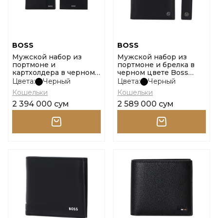
BOSS
BOSS
Мужской набор из
Мужской набор из
портмоне и
портмоне и брелка в
картхолдера в черном
черном цвете Boss
цвете Boss Gb Halfcut
Gb_Bb_Pin_4Cc & Key
Цвета:
Черный
Цвета:
Черный
Кошельки
Кошельки
2 394 000 сум
2 589 000 сум