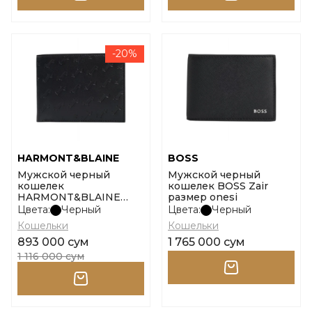
-20%
HARMONT&BLAINE
BOSS
Мужской черный
Мужской черный
кошелек
кошелек BOSS Zair
HARMONT&BLAINE
размер onesi
Billfold 5 c/c +cp blaine
Цвета:
Черный
Цвета:
Черный
wallet 302 размер uni
Кошельки
Кошельки
893 000 сум
1 765 000 сум
1 116 000 сум