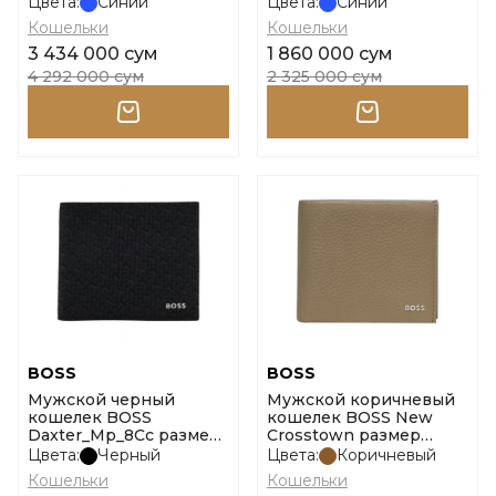
размер tgu
Цвета:
Синий
Цвета:
Синий
Кошельки
Кошельки
3 434 000 сум
1 860 000 сум
4 292 000 сум
2 325 000 сум
BOSS
BOSS
Мужской черный
Мужской коричневый
кошелек BOSS
кошелек BOSS New
Daxter_Mp_8Cc размер
Crosstown размер
onesi
onesi
Цвета:
Черный
Цвета:
Коричневый
Кошельки
Кошельки