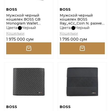
BOSS
BOSS
Мужской черный
Мужской черный
кошелек BOSS GB
кошелек BOSS
Monogram Wallet
Ray_4Cc_Coin N. размер
размер onesi
onesi
Цвета:
Черный
Цвета:
Черный
Кошельки
Кошельки
1 975 000 сум
1 795 000 сум
BOSS
BOSS