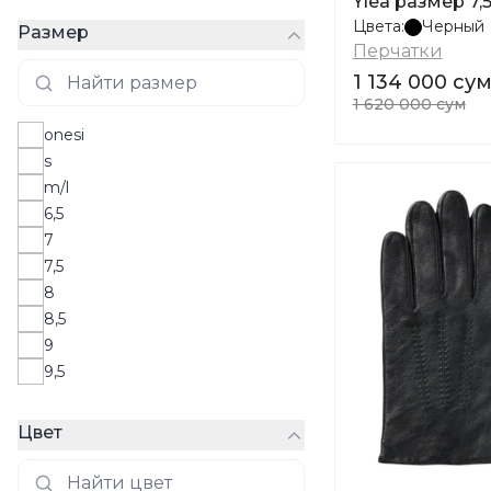
Ylea размер 7,
Цвета:
Черный
Размер
Перчатки
1 134 000 су
1 620 000 сум
onesi
s
m/l
6,5
7
7,5
8
8,5
9
9,5
Цвет