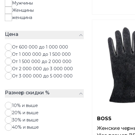
Мужчины
Сумки
Женщины
Чемоданы
женщина
Чулки
Шапки
Цена
Шарфы
Шляпы
От 600 000 до 1 000 000
Запонки
От 1 000 000 до 1 500 000
От 1 500 000 до 2 000 000
От 2 000 000 до 3 000 000
От 3 000 000 до 5 000 000
Размер скидки %
10% и выше
20% и выше
BOSS
30% и выше
40% и выше
Женские черн