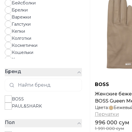
Бейсболки
Брелки
Варежки
Галстуки
Кепки
Колготки
Косметички
Кошельки
Картхолдеры
Носки
Бренд
Солнцезащитные очки
Панамы
BOSS
Парфюмы
Женские беже
Перчатки
BOSS
BOSS Gueen Me
Платки
PAUL&SHARK
Цвета:
Бежевы
Полотенца
Перчатки
Ремни
996 000 сум
Пол
Рюкзаки
1 991 000 сум
Средства по уходу за обувью