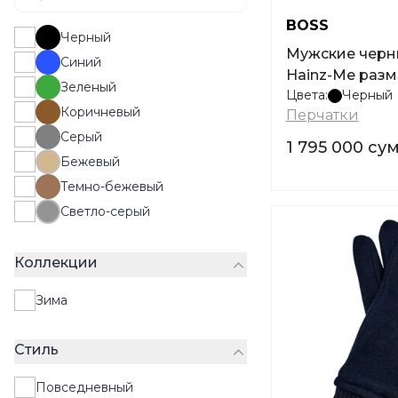
BOSS
Черный
Мужские черн
Синий
Hainz-Me разм
Зеленый
Цвета:
Черный
Коричневый
Перчатки
Серый
1 795 000 су
Бежевый
Темно-бежевый
Светло-серый
Коллекции
Зима
Стиль
Повседневный