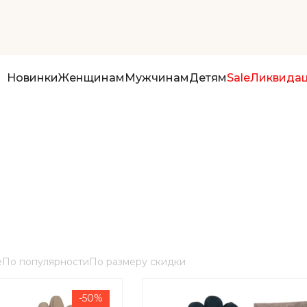
Новинки
Женщинам
Мужчинам
Детям
Sale
Ликвида
е
По популярности
По размеру скидки
-50%