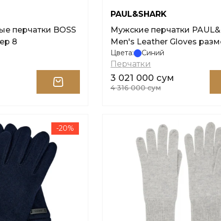
PAUL&SHARK
ые перчатки BOSS
Мужские перчатки PAUL&SHARK
ер 8
Men's Leather Gloves разм
Цвета:
Синий
Перчатки
3 021 000 сум
м
4 316 000 сум
-20%