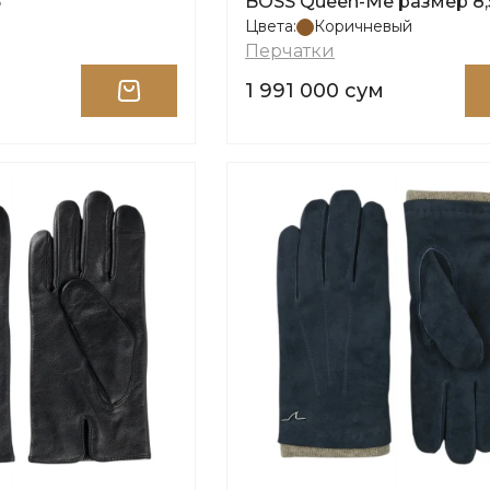
5
BOSS Queen-Me размер 8,
Цвета:
Коричневый
Перчатки
м
1 991 000 сум