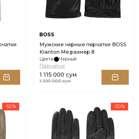
BOSS
рчатки
Мужские черные перчатки BOSS
Kranton Me размер 8
Цвета:
Черный
Перчатки
1 115 000 сум
1 395 000 сум
-50%
-30%