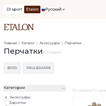
DI sport
Etalon
Русский
Главная
Каталог
Аксессуары
Перчатки
Перчатки
16 товаров
BOSS
PAUL&SHARK
Категории
По новизне
По цен
Аксессуары
Барсетки