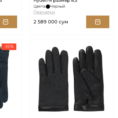
5
Hyden-R размер 8,5
Цвета:
Черный
Перчатки
2 589 000 сум
-30%