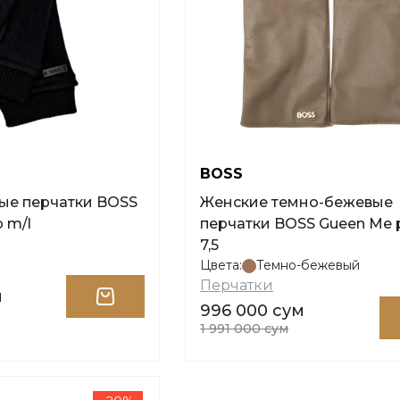
BOSS
ые перчатки BOSS
Женские темно-бежевые
 m/l
перчатки BOSS Gueen Me
7,5
Цвета:
Темно-бежевый
Перчатки
м
996 000 сум
1 991 000 сум