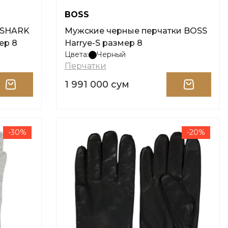
BOSS
Мужские черные перчатки BOSS
ер 8
Harrye-S размер 8
Цвета:
Черный
Перчатки
1 991 000 сум
-30%
-20%