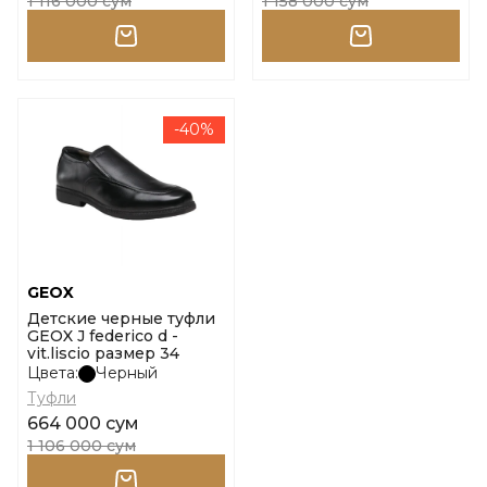
1 116 000 сум
1 158 000 сум
-40%
GEOX
Детские черные туфли
GEOX J federico d -
vit.liscio размер 34
Цвета:
Черный
Туфли
664 000 сум
1 106 000 сум