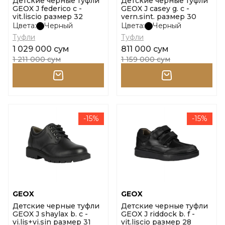
Детские черные туфли
Детские черные туфли
GEOX J federico c -
GEOX J casey g. c -
vit.liscio размер 32
vern.sint. размер 30
Цвета:
Черный
Цвета:
Черный
Туфли
Туфли
1 029 000 сум
811 000 сум
1 211 000 сум
1 159 000 сум
-15%
-15%
GEOX
GEOX
Детские черные туфли
Детские черные туфли
GEOX J shaylax b. c -
GEOX J riddock b. f -
vi.lis+vi.sin размер 31
vit.liscio размер 28