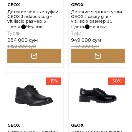
GEOX
GEOX
Детские черные туфли
Детские черные туфли
GEOX J riddock b. g -
GEOX J casey g. e -
vit.liscio размер 31
vit.liscio размер 30
Цвета:
Черный
Цвета:
Черный
Туфли
Туфли
984 000 сум
949 000 сум
1 158 000 сум
1 117 000 сум
-15%
-30%
GEOX
GEOX