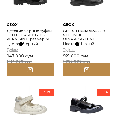
GEOX
GEOX
Детские черные туфли
GEOX J NAIMARA G. B -
GEOX J CASEY G. E -
VIT.LISCIO
VERN.SINT. размер 31
OLYPROPYLENE)
Цвета:
Черный
Цвета:
Черный
Туфли
Туфли
947 000 сум
921 000 сум
1 114 000 сум
1 083 000 сум
-30%
-15%