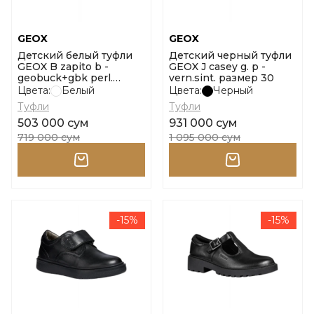
GEOX
GEOX
Детский белый туфли
Детский черный туфли
GEOX B zapito b -
GEOX J casey g. p -
geobuck+gbk perl.
vern.sint. размер 30
размер 23
Цвета:
Белый
Цвета:
Черный
Туфли
Туфли
503 000 сум
931 000 сум
719 000 сум
1 095 000 сум
-15%
-15%