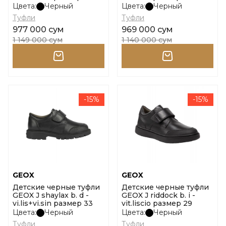
Цвета:
Черный
Цвета:
Черный
Туфли
Туфли
977 000 сум
969 000 сум
1 149 000 сум
1 140 000 сум
-15%
-15%
GEOX
GEOX
Детские черные туфли
Детские черные туфли
GEOX J shaylax b. d -
GEOX J riddock b. i -
vi.lis+vi.sin размер 33
vit.liscio размер 29
Цвета:
Черный
Цвета:
Черный
Туфли
Туфли