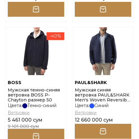
-40%
BOSS
PAUL&SHARK
Мужская темно-синяя
Мужская синяя
ветровка BOSS P-
ветровка PAUL&SHARK
Chayton размер 50
Men's Woven Reversible
Jacket размер l
Цвета:
Темно-синий
Цвета:
Синий
Ветровки
Ветровки
5 461 000 сум
12 660 000 сум
9 101 000 сум