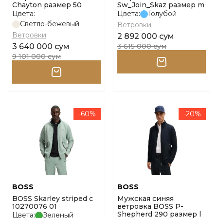
Chayton размер 50
Sw_Join_Skaz размер m
Цвета:
Цвета:
Голубой
Светло-бежевый
Ветровки
Ветровки
2 892 000 сум
3 640 000 сум
3 615 000 сум
9 101 000 сум
-60%
-20%
BOSS
BOSS
BOSS Skarley striped c
Мужская синяя
10270076 01
ветровка BOSS P-
Shepherd 290 размер l
Цвета:
Зеленый