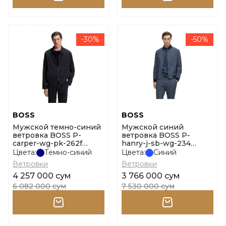
-30%
-50%
BOSS
BOSS
Мужской темно-синий
Мужской синий
ветровка BOSS P-
ветровка BOSS P-
carper-wg-pk-262f
hanry-j-sb-wg-234
10279340 01 размер 52
10254135 01 размер 56
Цвета:
Темно-синий
Цвета:
Синий
Ветровки
Ветровки
4 257 000 сум
3 766 000 сум
6 082 000 сум
7 530 000 сум