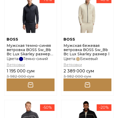
BOSS
BOSS
Мужская темно-синяя
Мужская бежевая
ветровка BOSS Sw_Bb
ветровка BOSS Sw_Bb
Bc Lux Skarley размер
Bc Lux Skarley размер l
m
Цвета:
Темно-синий
Цвета:
Бежевый
Ветровки
Ветровки
1 195 000 сум
2 389 000 сум
3 982 000 сум
3 982 000 сум
-50%
-20%