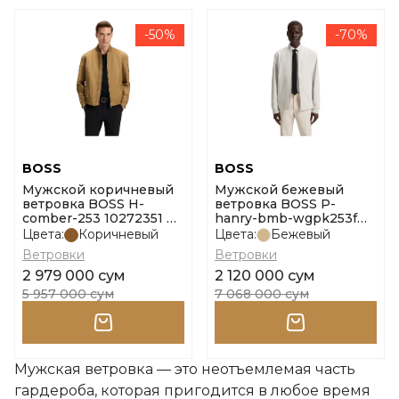
-50%
-70%
BOSS
BOSS
Мужской коричневый
Мужской бежевый
ветровка BOSS H-
ветровка BOSS P-
comber-253 10272351 01
hanry-bmb-wgpk253f
размер 54
10261380 01 размер 50
Цвета:
Коричневый
Цвета:
Бежевый
Ветровки
Ветровки
2 979 000 сум
2 120 000 сум
5 957 000 сум
7 068 000 сум
Мужская ветровка — это неотъемлемая часть
гардероба, которая пригодится в любое время