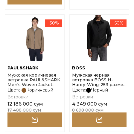
-30%
-50%
PAUL&SHARK
BOSS
Мужская коричневая
Мужская черная
ветровка PAUL&SHARK
ветровка BOSS H-
Men's Woven Jacket
Hanry-Wing-253 размер
размер l
54
Цвета:
Коричневый
Цвета:
Черный
Ветровки
Ветровки
12 186 000 сум
4 349 000 сум
17 408 000 сум
8 698 000 сум