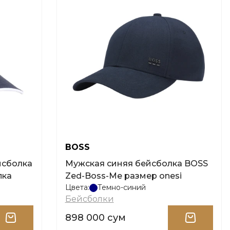
BOSS
йсболка
Мужская синяя бейсболка BOSS
пка
Zed-Boss-Me размер onesi
Цвета:
Темно-синий
Бейсболки
898 000 сум