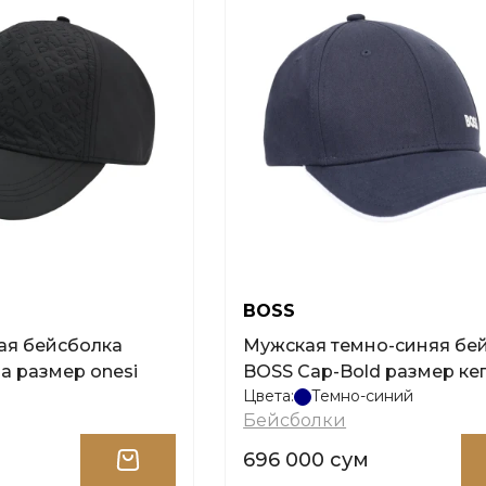
BOSS
ая бейсболка
Мужская темно-синяя бе
a размер onesi
BOSS Cap-Bold размер ке
Цвета:
Темно-синий
Бейсболки
696 000 сум