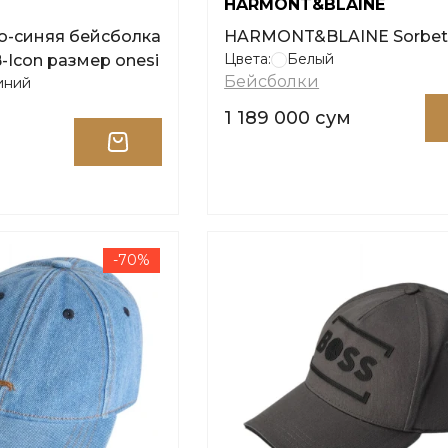
HARMONT&BLAINE
о-синяя бейсболка
HARMONT&BLAINE Sorbet
Цвета:
Белый
-Icon размер onesi
Бейсболки
иний
1 189 000 сум
-70%