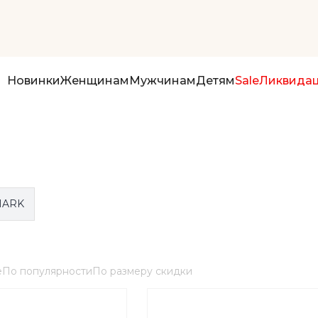
Новинки
Женщинам
Мужчинам
Детям
Sale
Ликвида
HARK
е
По популярности
По размеру скидки