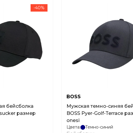
-40%
BOSS
ая бейсболка
Мужская темно-синяя бе
sucker размер
BOSS Pyer-Golf-Terrace ра
onesi
Цвета:
Темно-синий