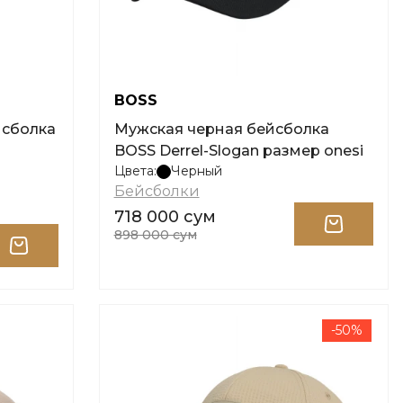
BOSS
йсболка
Мужская черная бейсболка
BOSS Derrel-Slogan размер onesi
Цвета:
Черный
Бейсболки
718 000 сум
898 000 сум
-50%