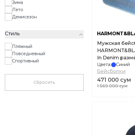
Зима
Лето
Демисезон
Стиль
HARMONT&BL
Мужская бейсболка
Пляжный
HARMONT&BLAI
Повседневный
In Denim разм
Спортивный
Цвета:
Синий
Бейсболки
471 000 сум
Сбросить
1 569 000 сум