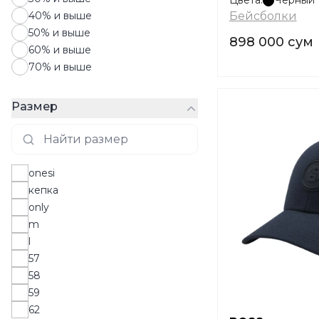
Цвета:
Черный
40% и выше
Бейсболки
50% и выше
898 000 сум
60% и выше
70% и выше
Размер
onesi
кепка
only
m
l
57
58
59
62