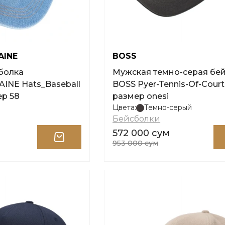
AINE
BOSS
Мужская темно-серая бе
NE Hats_Baseball
BOSS Pyer-Tennis-Of-Court
ер 58
размер onesi
Цвета:
Темно-серый
Бейсболки
572 000 сум
953 000 сум