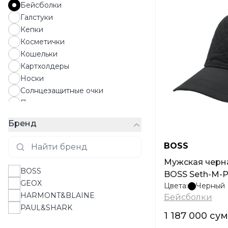
Бейсболки
Галстуки
Кепки
Косметички
Кошельки
Картхолдеры
Носки
Солнцезащитные очки
Панамы
Парфюмы
Бренд
Перчатки
Платки
BOSS
Полотенца
Мужская черн
Ремни
BOSS
BOSS Seth-M-P
Рюкзаки
GEOX
Цвета:
Черный
Сумки
HARMONT&BLAINE
Бейсболки
Шапки
PAUL&SHARK
Шарфы
1 187 000 сум
Запонки