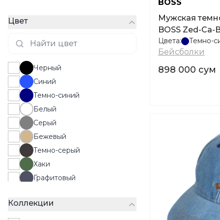
BOSS
Мужская темн
Цвет
BOSS Zed-Ca-B
Цвета:
Темно-с
Бейсболки
Черный
898 000 сум
Синий
Темно-синий
Белый
Серый
Бежевый
Темно-серый
Хаки
Графитовый
Разноцветный
Коллекции