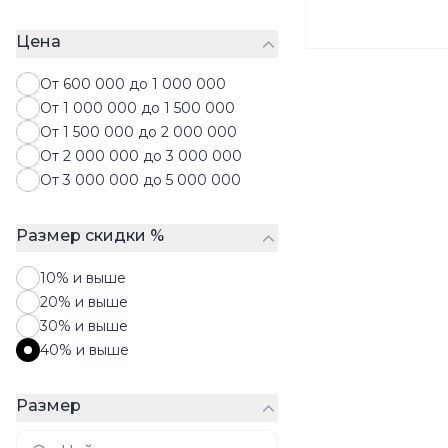
Сумки
Цена
Чемоданы
Чулки
От 600 000 до 1 000 000
Шапки
От 1 000 000 до 1 500 000
Шарфы
От 1 500 000 до 2 000 000
Шляпы
От 2 000 000 до 3 000 000
Запонки
От 3 000 000 до 5 000 000
Размер скидки %
10% и выше
20% и выше
30% и выше
40% и выше
Размер