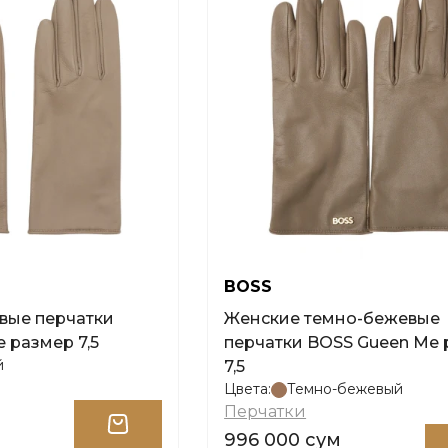
BOSS
вые перчатки
Женские темно-бежевые
 размер 7,5
перчатки BOSS Gueen Me
й
7,5
Цвета:
Темно-бежевый
Перчатки
996 000 сум