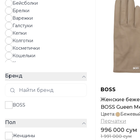
Бейсболки
Брелки
Варежки
Галстуки
Кепки
Колготки
Косметички
Кошельки
Картхолдеры
Носки
Бренд
Солнцезащитные очки
Панамы
BOSS
Парфюмы
Женские беже
Перчатки
BOSS
BOSS Gueen Me
Платки
Цвета:
Бежевы
Полотенца
Перчатки
Пол
Ремни
996 000 сум
Рюкзаки
Женщины
1 991 000 сум
Средства по уходу за обувью