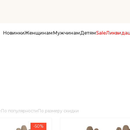
Новинки
Женщинам
Мужчинам
Детям
Sale
Ликвида
е
По популярности
По размеру скидки
-50%