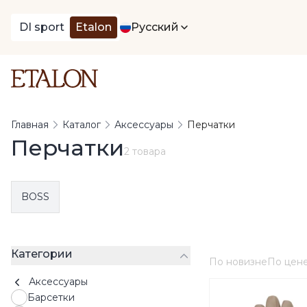
DI sport
Etalon
Русский
Главная
Каталог
Аксессуары
Перчатки
Перчатки
2 товара
BOSS
Категории
По новизне
По цен
Аксессуары
Барсетки