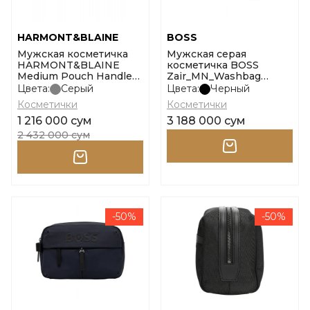
HARMONT&BLAINE
BOSS
Мужская косметичка
Мужская серая
HARMONT&BLAINE
косметичка BOSS
Medium Pouch Handle
Zair_MN_Washbag
Grained Solid размер
размер onesi
Цвета:
Серый
Цвета:
Черный
one size
Косметички
Косметички
1 216 000 сум
3 188 000 сум
2 432 000 сум
-50%
-50%