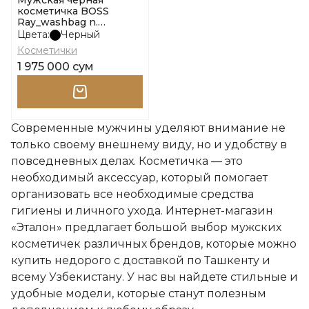
Мужская черная
косметичка BOSS
Ray_washbag n.
10263216 01 размер
Цвета:
Черный
onesi
Косметички
1 975 000 сум
Современные мужчины уделяют внимание не
только своему внешнему виду, но и удобству в
повседневных делах. Косметичка — это
необходимый аксессуар, который помогает
организовать все необходимые средства
гигиены и личного ухода. Интернет-магазин
«Эталон» предлагает большой выбор мужских
косметичек различных брендов, которые можно
купить недорого с доставкой по Ташкенту и
всему Узбекистану. У нас вы найдете стильные и
удобные модели, которые станут полезным