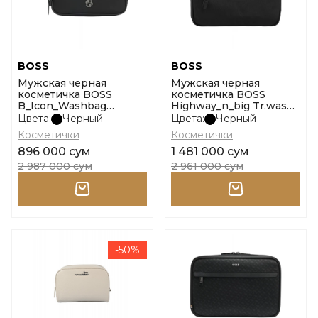
BOSS
BOSS
Мужская черная
Мужская черная
косметичка BOSS
косметичка BOSS
B_Icon_Washbag
Highway_n_big Tr.was
размер onesi
размер onesi
Цвета:
Черный
Цвета:
Черный
Косметички
Косметички
896 000 сум
1 481 000 сум
2 987 000 сум
2 961 000 сум
-50%