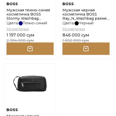
BOSS
BOSS
Мужская темно-синяя
Мужская черная
косметичка BOSS
косметичка BOSS
Stormy Washbag
Ray_N_Washbag размер
размер onesi
onesi
Цвета:
Темно-синий
Цвета:
Черный
Косметички
Косметички
1 197 000 сум
846 000 сум
2 394 000 сум
1 692 000 сум
BOSS