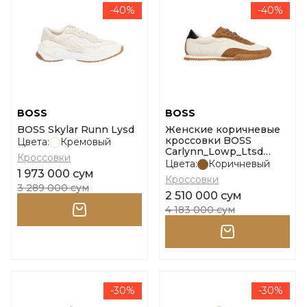
-40%
-40%
BOSS
BOSS
BOSS Skylar Runn Lysd
Женские коричневые
кроссовки BOSS
Цвета:
Кремовый
Carlynn_Lowp_Ltsd
Кроссовки
размер 35
Цвета:
Коричневый
1 973 000 сум
Кроссовки
3 289 000 сум
2 510 000 сум
4 183 000 сум
-30%
-30%