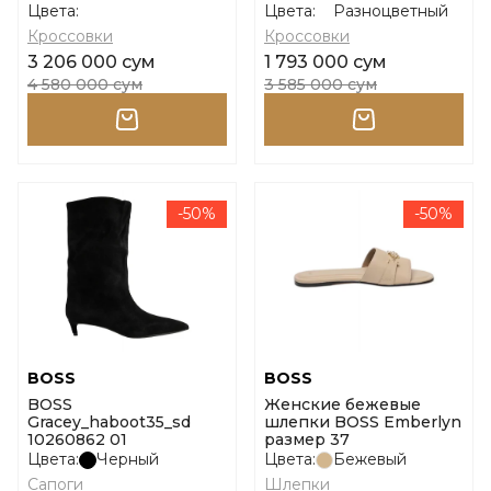
размер 37
Icon_Runn_Sdny1
Цвета:
Цвета:
Разноцветный
размер 37
Кроссовки
Кроссовки
3 206 000 сум
1 793 000 сум
4 580 000 сум
3 585 000 сум
-50%
-50%
BOSS
BOSS
BOSS
Женские бежевые
Gracey_haboot35_sd
шлепки BOSS Emberlyn
10260862 01
размер 37
Цвета:
Черный
Цвета:
Бежевый
Сапоги
Шлепки