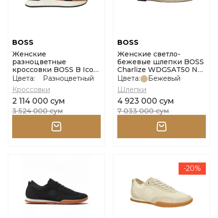
BOSS
BOSS
Женские
Женские светло-
разноцветные
бежевые шлепки BOSS
кроссовки BOSS B Icon
Charlize WDGSAT50 NA
размер 37
размер 36
Цвета:
Разноцветный
Цвета:
Бежевый
Кроссовки
Шлепки
2 114 000 сум
4 923 000 сум
3 524 000 сум
7 033 000 сум
-20%