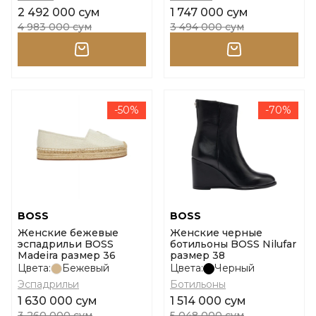
2 492 000 сум
1 747 000 сум
4 983 000 сум
3 494 000 сум
-50%
-70%
BOSS
BOSS
Женские бежевые
Женские черные
эспадрильи BOSS
ботильоны BOSS Nilufar
Madeira размер 36
размер 38
Цвета:
Бежевый
Цвета:
Черный
Эспадрильи
Ботильоны
1 630 000 сум
1 514 000 сум
3 260 000 сум
5 048 000 сум