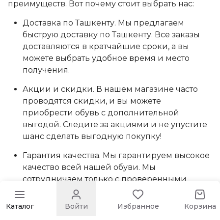
преимуществ. Вот почему стоит выбрать нас:
Доставка по Ташкенту. Мы предлагаем
быструю доставку по Ташкенту. Все заказы
доставляются в кратчайшие сроки, а вы
можете выбрать удобное время и место
получения.
Акции и скидки. В нашем магазине часто
проводятся скидки, и вы можете
приобрести обувь с дополнительной
выгодой. Следите за акциями и не упустите
шанс сделать выгодную покупку!
Гарантия качества. Мы гарантируем высокое
качество всей нашей обуви. Мы
сотрудничаем только с проверенными
поставщиками, что позволяет нам
предложить вам только самые лучшие и
Каталог
Войти
Избранное
Корзина
долговечные модели.