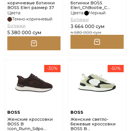
коричневые ботинки
ботинки BOSS
BOSS Eleri размер 37
Eleri_ChBootie_C
размер 36
Цвета:
Цвета:
Черный
Темно-коричневый
Ботинки
Ботинки
3 664 000 сум
5 380 000 сум
4 580 000 сум
-30%
-50%
BOSS
BOSS
Женские кроссовки
Женские светло-
BOSS B
бежевые кроссовки
Icon_Runn_Sdpo
BOSS B