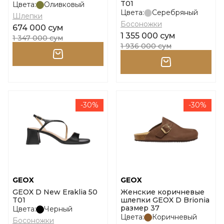
T01
Цвета:
Оливковый
Цвета:
Серебряный
Шлепки
Босоножки
674 000 сум
1 355 000 сум
1 347 000 сум
1 936 000 сум
-30%
-30%
GEOX
GEOX
GEOX D New Eraklia 50
Женские коричневые
T01
шлепки GEOX D Brionia
размер 37
Цвета:
Черный
Цвета:
Коричневый
Босоножки