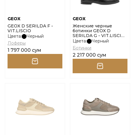
GEOX
GEOX
GEOX D SERILDA F -
Женские черные
VIT.LISCIO
ботинки GEOX D
SERILDA G - VIT.LISCIO
Цвета:
Черный
размер 36
Цвета:
Черный
Лоферы
Ботинки
1 797 000 сум
2 217 000 сум