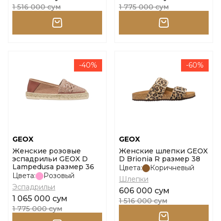
1 516 000 сум
1 775 000 сум
-40%
-60%
GEOX
GEOX
Женские розовые
Женские шлепки GEOX
эспадрильи GEOX D
D Brionia R размер 38
Lampedusa размер 36
Цвета:
Коричневый
Цвета:
Розовый
Шлепки
Эспадрильи
606 000 сум
1 065 000 сум
1 516 000 сум
1 775 000 сум