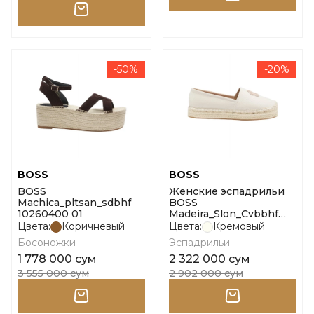
-50%
-20%
BOSS
BOSS
BOSS
Женские эспадрильи
Machica_pltsan_sdbhf
BOSS
10260400 01
Madeira_Slon_Cvbbhf
размер 37
Цвета:
Коричневый
Цвета:
Кремовый
Босоножки
Эспадрильи
1 778 000 сум
2 322 000 сум
3 555 000 сум
2 902 000 сум