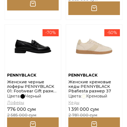
-70%
-50%
PENNYBLACK
PENNYBLACK
Женские черные
Женские кремовые
лоферы PENNYBLACK
кеды PENNYBLACK
01: Footwear Gift размер
Pbafiesta размер 37
36
Цвета:
Черный
Цвета:
Кремовый
Лоферы
Кеды
776 000 сум
1 391 000 сум
2 585 000 сум
2 781 000 сум