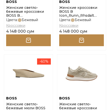
BOSS
BOSS
Женские светло-
Женские кроссовки
бежевые кроссовки
BOSS B
BOSS B
Icon_Runn_Rhsdalt
Icon_Runn_Rhsdalt
размер 35
Цвета:
Бежевый
Цвета:
Бежевый
размер 36
Кроссовки
Кроссовки
4 148 000 сум
4 148 000 сум
-60%
BOSS
BOSS
Женские светло-
Женские светло-
бежевые мюли BOSS
бежевые кроссовки