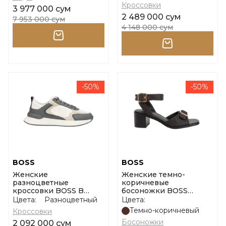
Кроссовки
3 977 000 сум
2 489 000 сум
7 953 000 сум
4 148 000 сум
-50%
-50%
BOSS
BOSS
Женские
Женские темно-
разноцветные
коричневые
кроссовки BOSS B
босоножки BOSS
Icon_Runn_ltemb
Charlize San50 размер
Цвета:
Разноцветный
Цвета:
размер 37
36
Темно-коричневый
Кроссовки
Босоножки
2 092 000 сум