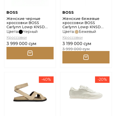
BOSS
BOSS
Женские черные
Женские бежевые
кроссовки BOSS
кроссовки BOSS
Carlynn Lowp KNSD
Carlynn Lowp KNSD
размер 37
размер 40
Цвета:
Черный
Цвета:
Бежевый
Кроссовки
Кроссовки
3 999 000 сум
3 199 000 сум
3 999 000 сум
-40%
-20%