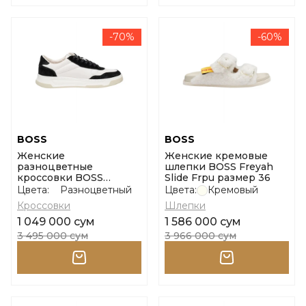
-70%
-60%
BOSS
BOSS
Женские
Женские кремовые
разноцветные
шлепки BOSS Freyah
кроссовки BOSS
Slide Frpu размер 36
Baltimore размер 37
Цвета:
Разноцветный
Цвета:
Кремовый
Кроссовки
Шлепки
1 049 000 сум
1 586 000 сум
3 495 000 сум
3 966 000 сум