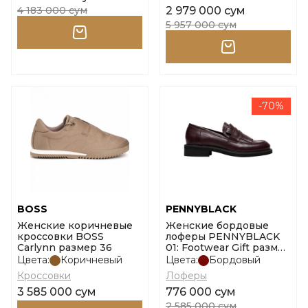
4 183 000 сум
2 979 000 сум
5 957 000 сум
-70%
BOSS
PENNYBLACK
Женские коричневые
Женские бордовые
кроссовки BOSS
лоферы PENNYBLACK
Carlynn размер 36
01: Footwear Gift размер
36
Цвета:
Коричневый
Цвета:
Бордовый
Кроссовки
Лоферы
3 585 000 сум
776 000 сум
2 585 000 сум