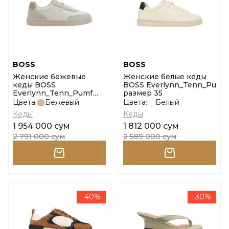
BOSS
BOSS
Женские бежевые
Женские белые кеды
кеды BOSS
BOSS Everlynn_Tenn_Pu
Everlynn_Tenn_Pumf
размер 35
размер 35
Цвета:
Бежевый
Цвета:
Белый
Кеды
Кеды
1 954 000 сум
1 812 000 сум
2 791 000 сум
2 589 000 сум
-40%
-30%