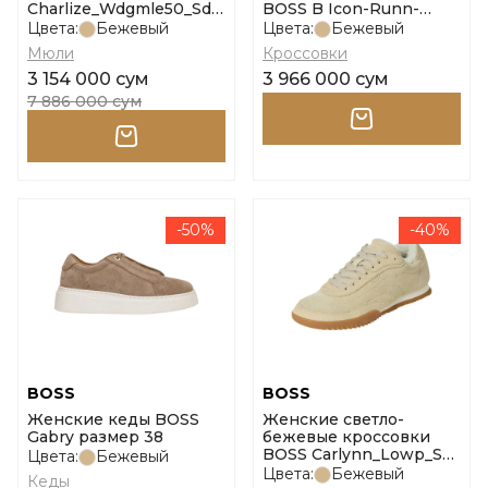
Charlize_Wdgmle50_Sd
BOSS B Icon-Runn-
размер 37
Stcsdcv размер 41
Цвета:
Бежевый
Цвета:
Бежевый
Мюли
Кроссовки
3 154 000 сум
3 966 000 сум
7 886 000 сум
-50%
-40%
BOSS
BOSS
Женские кеды BOSS
Женские светло-
Gabry размер 38
бежевые кроссовки
BOSS Carlynn_Lowp_Sdf
Цвета:
Бежевый
размер 36
Цвета:
Бежевый
Кеды