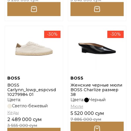
-30%
-30%
BOSS
BOSS
BOSS
Женские черные мюли
Carlynn_lowp_espcvsd
BOSS Charlize размер
10279984 01
38
Цвета:
Цвета:
Черный
Светло-бежевый
Мюли
Кеды
5 520 000 сум
2 489 000 сум
7 886 000 сум
3 555 000 сум