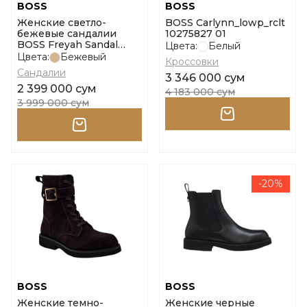
BOSS
BOSS
Женские светло-
BOSS Carlynn_lowp_rclt
бежевые сандалии
10275827 01
BOSS Freyah Sandal
Цвета:
Белый
SDBBHF размер 36
Цвета:
Бежевый
Кроссовки
Сандалии
3 346 000 сум
2 399 000 сум
4 183 000 сум
3 999 000 сум
-20%
BOSS
BOSS
Женские темно-
Женские черные