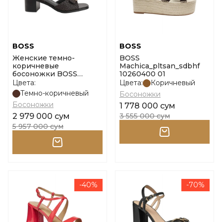
BOSS
BOSS
Женские темно-
BOSS
коричневые
Machica_pltsan_sdbhf
босоножки BOSS
10260400 01
Charlize San50 размер
Цвета:
Цвета:
Коричневый
36
Темно-коричневый
Босоножки
Босоножки
1 778 000 сум
2 979 000 сум
3 555 000 сум
5 957 000 сум
-40%
-70%