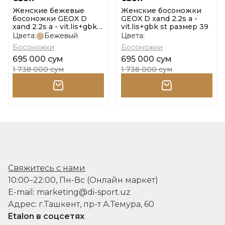
Женские бежевые
Женские босоножки
босоножки GEOX D
GEOX D xand 2.2s a -
xand 2.2s a - vit.lis+gbk
vit.lis+gbk st размер 39
st размер 40
Цвета:
Бежевый
Цвета:
Босоножки
Босоножки
695 000 сум
695 000 сум
1 738 000 сум
1 738 000 сум
Свяжитесь с нами
10:00–22:00, Пн-Вс (Онлайн маркет)
E-mail: marketing@di-sport.uz
Адрес: г.Ташкент, пр-т А.Темура, 60
Etalon в соцсетях