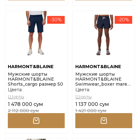
-30%
-20%
HARMONT&BLAINE
HARMONT&BLAINE
Мужские шорты
Мужские шорты
HARMONT&BLAINE
HARMONT&BLAINE
Shorts_cargo размер 50
Swimwear_boxer mare
basico cor размер l
Цвета:
Цвета:
Шорты
Шорты
1 478 000 сум
1 137 000 сум
2 112 000 сум
1 421 000 сум