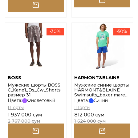
-30%
-50%
BOSS
HARMONT&BLAINE
Мужские шорты BOSS
Мужские синие шорты
C_Kane1_Ds_Cw_Shorts
HARMONT&BLAINE
размер 31
Swimsuits_boxer mare
stampa logo размер xl
Цвета:
Фиолетовый
Цвета:
Синий
Шорты
Шорты
1 937 000 сум
812 000 сум
2 767 000 сум
1 624 000 сум