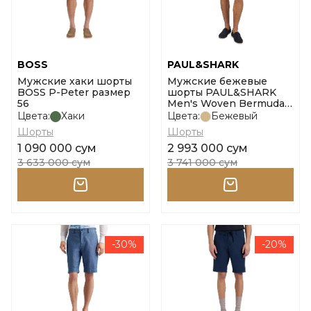
BOSS
PAUL&SHARK
Мужские хаки шорты
Мужские бежевые
BOSS P-Peter размер
шорты PAUL&SHARK
56
Men's Woven Bermuda
размер 50
Цвета:
Хаки
Цвета:
Бежевый
Шорты
Шорты
1 090 000 сум
2 993 000 сум
3 633 000 сум
3 741 000 сум
-30%
-20%