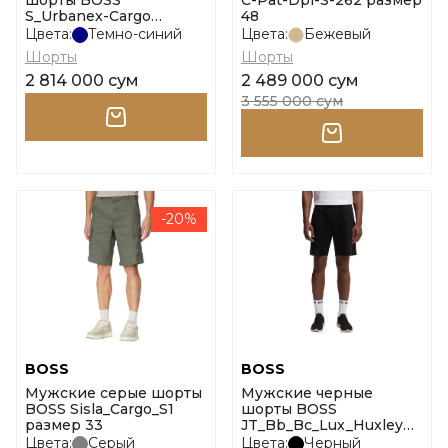
шорты BOSS
C-Pat-Dpl-S-262 размер
S_Urbanex-Cargo
48
размер 48
Цвета:
Темно-синий
Цвета:
Бежевый
Шорты
Шорты
2 814 000 сум
2 489 000 сум
3 555 000 сум
-20%
BOSS
BOSS
Мужские серые шорты
Мужские черные
BOSS Sisla_Cargo_S1
шорты BOSS
размер 33
JT_Bb_Bc_Lux_Huxley
размер m
Цвета:
Серый
Цвета:
Черный