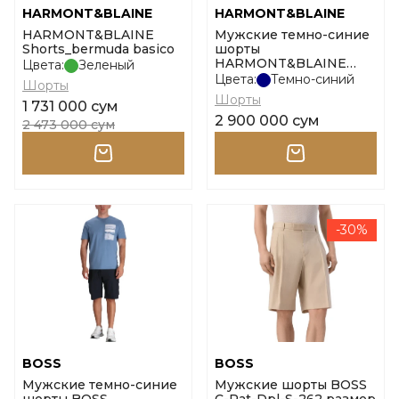
HARMONT&BLAINE
HARMONT&BLAINE
HARMONT&BLAINE
Мужские темно-синие
Shorts_bermuda basico
шорты
HARMONT&BLAINE
Цвета:
Зеленый
Bermuda Basico размер
Цвета:
Темно-синий
Шорты
48
Шорты
1 731 000 сум
2 900 000 сум
2 473 000 сум
-30%
BOSS
BOSS
Мужские темно-синие
Мужские шорты BOSS