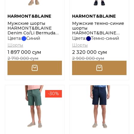
HARMONT&BLAINE
HARMONT&BLAINE
Мужские шорты
Мужские темно-синие
HARMONT&BLAINE
шорты
Denim Co/Li Bermuda
HARMONT&BLAINE
размер 48
Bermuda Jogger размер
Цвета:
Синий
Цвета:
Темно-синий
52
Шорты
Шорты
1 897 000 сум
2 320 000 сум
2 710 000 сум
2 900 000 сум
-30%