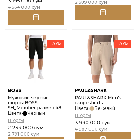
3 195 000 сум
2 589 000 сум
4 564 000 сум
-20%
-20%
BOSS
PAUL&SHARK
Мужские черные
PAUL&SHARK Men's
шорты BOSS
cargo shorts
SH_Member размер 48
Цвета:
Бежевый
Цвета:
Черный
Шорты
Шорты
3 990 000 сум
2 233 000 сум
4 987 000 сум
2 791 000 сум