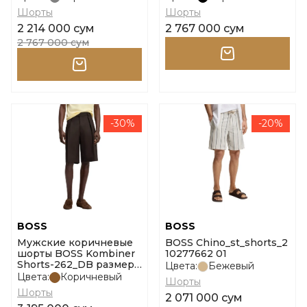
Шорты
Шорты
2 214 000 сум
2 767 000 сум
2 767 000 сум
-30%
-20%
BOSS
BOSS
Мужские коричневые
BOSS Chino_st_shorts_2
шорты BOSS Kombiner
10277662 01
Shorts-262_DB размер
Цвета:
Бежевый
50
Цвета:
Коричневый
Шорты
Шорты
2 071 000 сум