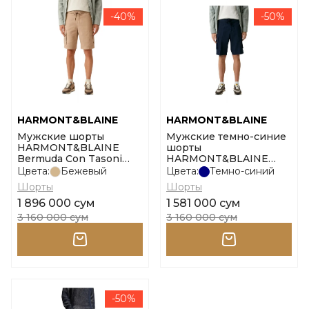
-40%
-50%
HARMONT&BLAINE
HARMONT&BLAINE
Мужские шорты
Мужские темно-синие
HARMONT&BLAINE
шорты
Bermuda Con Tasoni
HARMONT&BLAINE
Shortlari размер 48
Bermuda Con Tasoni
Цвета:
Бежевый
Цвета:
Темно-синий
размер 46
Шорты
Шорты
1 896 000 сум
1 581 000 сум
3 160 000 сум
3 160 000 сум
-50%