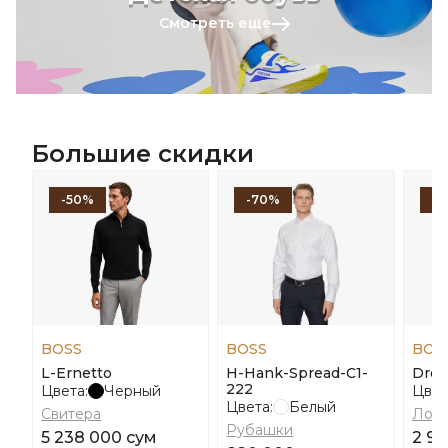
Смотреть еще
Большие скидки
-50%
-70%
-
BOSS
BOSS
BOS
L-Ernetto
H-Hank-Spread-C1-
Dres
222
Цвета:
Черный
Цвет
Цвета:
Белый
Свитера
Лоф
Рубашки
5 238 000 сум
2 98