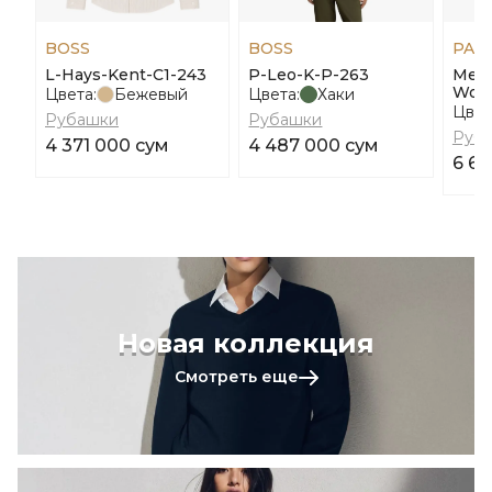
BOSS
BOSS
PAU
L-Hays-Kent-C1-243
P-Leo-K-P-263
Men'
Wool
Цвета:
Бежевый
Цвета:
Хаки
Цвет
Рубашки
Рубашки
Руб
4 371 000 сум
4 487 000 сум
6 6
Новая коллекция
Смотреть еще