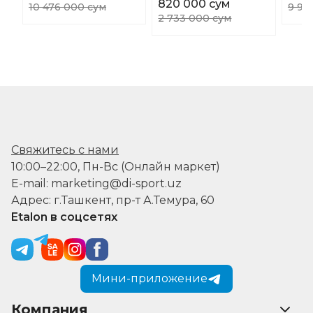
820 000 сум
10 476 000 сум
9 94
2 733 000 сум
Свяжитесь с нами
10:00–22:00, Пн-Вс (Онлайн маркет)
E-mail: marketing@di-sport.uz
Адрес: г.Ташкент, пр-т А.Темура, 60
Etalon в соцсетях
Мини-приложение
Компания